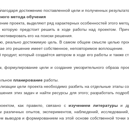
лагодаря достижению поставленной цели и полученных результато
тного метода обучения
ние проекта, выделяют ряд характерных особенностей этого мето
, которую предстоит решить в ходе работы над проектом. При
 мотивировать его на поиски решения.
ую, реально достижимую цель. В самом общем смысле целью прое
чае это решение имеет собственное, неповторимое воплощение.
продукт, который создаётся автором в ходе его работы и также 
ы
, формулирование цели и создание умозрительного образа прое
тельное
планирование
работы.
ализации цели проекта необходимо разбить на отдельные этапы 
ешения этих задач и найти ресурсы для этого; разработать подро
оектом, как правило, связано с
изучением литературы
и др
 различных опытов, экспериментов, наблюдений, исследований
м выводов и формированием на этой основе собственной точки з