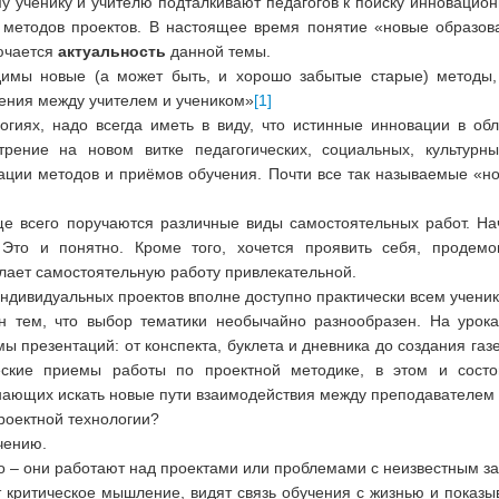
у ученику и учителю подталкивают педагогов к поиску инновацио
 методов проектов. В настоящее время понятие «новые образов
лючается
актуальность
данной темы.
одимы новые (а может быть, и хорошо забытые старые) методы,
ения между учителем и учеником»
[1]
огиях, надо всегда иметь в виду, что истинные инновации в об
трение на новом витке педагогических, социальных, культурн
тации методов и приёмов обучения. Почти все так называемые «н
е всего поручаются различные виды самостоятельных работ. Начи
Это и понятно. Кроме того, хочется проявить себя, продемон
елает самостоятельную работу привлекательной.
дивидуальных проектов вполне доступно практически всем учени
н тем, что выбор тематики необычайно разнообразен. На урока
презентаций: от конспекта, буклета и дневника до создания газе
еские приемы работы по проектной методике, в этом и сост
нающих искать новые пути взаимодействия между преподавателем 
оектной технологии?
учению.
ло – они работают над проектами или проблемами с неизвестным з
т критическое мышление, видят связь обучения с жизнью и показыв