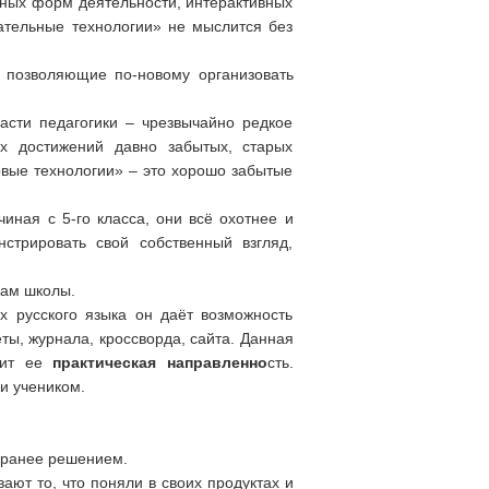
нных форм деятельности, интерактивных
ательные технологии» не мыслится без
 позволяющие по-новому организовать
ласти педагогики – чрезвычайно редкое
ых достижений давно забытых, старых
овые технологии» – это хорошо забытые
ная с 5-го класса, они всё охотнее и
стрировать свой собственный взгляд,
кам школы.
х русского языка он даёт возможность
ты, журнала, кроссворда, сайта. Данная
оит ее
практическая направленно
сть.
и учеником.
аранее решением.
ают то, что поняли в своих продуктах и