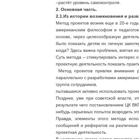
–растёт уровень самоконтроля.
2. Основная часть.
2.1.Из истории возникновения и раз
Метод проектов возник еще в 20-е год
аме­риканским философом и педагогом
основе, через це­лесообразную деятел
было показать детям их личную заинте
когда? Здесь важна проблема, взятая и
Суть метода – стимулировать интерес
проектную деятельность показать практ
Метод проектов привлек внимание ру
параллельно с разработками американск
группа сотрудников,
пытавшаяся активно использовать прое
Позднее, уже при советской власти, э
результате чего постановлением ЦК ВКП
нибудь серьезных попыток возродить эт
Правда, элементы этого метода испол
сообщений и рефератов на различные т
проектная деятельность.