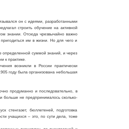
вязывался он с идеями, разработанными
едлагал строить обучение на активной
этом знании. Отсюда чрезвычайно важно
пригодиться им в жизни. Но для чего и
определенной суммой знаний, и че­рез
и к практике.
чения возникли в России практически
 1905 году была организована небольшая
точно продуманно и последовательно, в
сии больше не предпринималось сколько-
ск стенгазет, бюллетеней, подготовка
ти учащихся – это, по сути дела, тоже