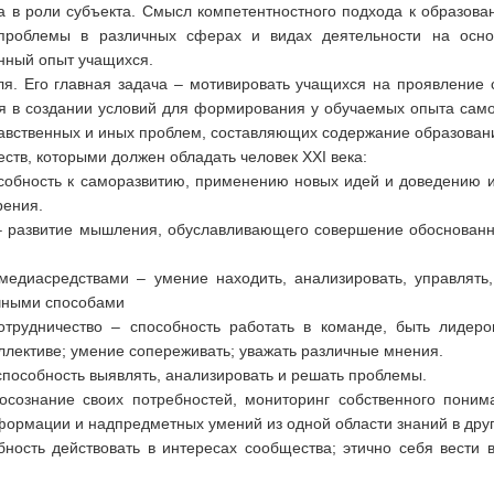
а в роли субъекта. Смысл компетентностного подхода к образова
проблемы в различных сферах и видах деятельности на осно
енный опыт учащихся.
ля. Его главная задача – мотивировать учащихся на проявление 
ся в создании условий для формирования у обучаемых опыта само
авственных и иных проблем, составляющих содержание образован
тв, которыми должен обладать человек XXI века:
особность к саморазвитию, применению новых идей и доведению и
рения.
– развитие мышления, обуславливающего совершение обоснованн
едиасредствами – умение находить, анализировать, управлять, 
чными способами
отрудничество – способность работать в команде, быть лидер
оллективе; умение сопереживать; уважать различные мнения.
способность выявлять, анализировать и решать проблемы.
осознание своих потребностей, мониторинг собственного пони
формации и надпредметных умений из одной области знаний в дру
обность действовать в интересах сообщества; этично себя вести