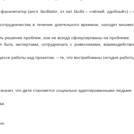
– фасилитатор (англ.
facilitator
, от лат.
facilis
– «лёгкий, удобный») –
 сотрудничества в течение длительного времени, находят множе
ть решение проблем, они не всегда сфокусированы на проблеме.
 быть экспертами, сотрудничать с ровесниками, взаимодейство
ссе работы над проектом, – те, что востребованы сегодня работо
 значит, что дети становятся социально адаптированными людьми.
ка:
ня,