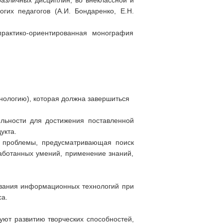
различных дисциплин, во внеклассной и
гих педагогов (А.И. Бондаренко, Е.Н.
рактико-ориентированная монография
нологию), которая должна завершиться
ельности для достижения поставленной
укта.
 проблемы, предусматривающая поиск
работанных умений, применение знаний,
ования информационных технологий при
а.
уют развитию творческих способностей,