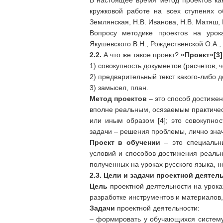
В настоящее время метод проектов как
кружковой работе на всех ступенях о
Землянская, Н.В. Ива­нова, Н.В. Матяш, 
Вопросу методике проектов на урок
Якушевского В.Н., Рождественской О.А.,
2.2.
А что же такое проект?
«Проект»
[3]
1) совокупность документов (расчетов, 
2) предварительный текст какого-либо д
3) замысел, план.
Метод проектов
– это способ достижен
вполне реальным, осязаемым практиче
или иным образом [4]; это совокупно
задачи – решения проблемы, лично зна
Проект в обучении
– это специальн
условий и способов достижения реальн
полученных на уроках русского языка, н
2.3. Цели и задачи проектной деятел
Цель
проектной деятельности на урок
разработке инструментов и материалов
Задачи
проектной деятельности:
– формировать у обучающихся систему 