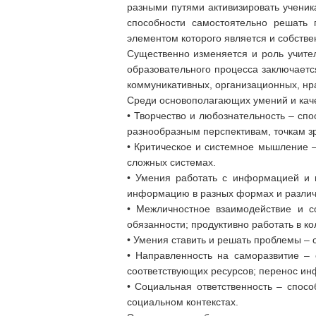
разными путями активизировать ученик
способности самостоятельно решать 
элементом которого является и собств
Существенно изменяется и роль учите
образовательного процесса заключает
коммуникативных, организационных, нр
Среди основополагающих умений и качес
• Творчество и любознательность – сп
разнообразным перспективам, точкам з
• Критическое и системное мышление 
сложных системах.
• Умения работать с информацией и м
информацию в разных формах и разли
• Межличностное взаимодействие и с
обязанности; продуктивно работать в к
• Умения ставить и решать проблемы – 
• Направленность на саморазвитие – 
соответствующих ресурсов; перенос ин
• Социальная ответственность – спос
социальном контекстах.