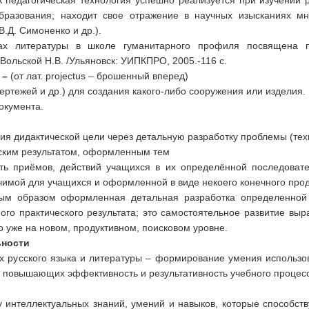
 педагогическая технология успешно реализуется при изучении 
бразования; находит свое отражение в научных изысканиях мно
В.Д. Симоненко и др.).
ах литературы в школе гуманитарного профиля посвящена п
 Вольской Н.В. /Ульяновск: УИПКПРО, 2005.-116 с.
–
(от лат. projectus – брошенный вперед)
чертежей и др.) для создания какого-либо сооружения или изделия.
окумента.
ия дидактической цели через детальную разработку проблемы (тех
ским результатом, оформленным тем
сть приёмов, действий учащихся в их определённой последоват
чимой для учащихся и оформленной в виде некоего конечного прод
ым образом оформленная детальная разработка определенной
ого практического результата; это самостоятельное развитие вы
о уже на новом, продуктивном, поисковом уровне.
ьности
ах русского языка и литературы – формирование умения использ
, повышающих эффективность и результативность учебного процесс
интеллектуальных знаний, умений и навыков, которые способств