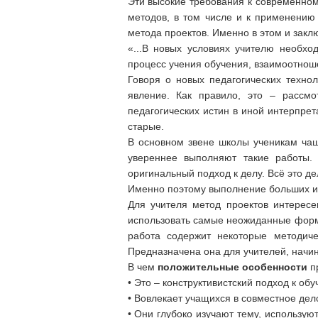
Эти высокие требования к современном
методов, в том числе и к применению
метода проектов. Именно в этом и зак
«...В новых условиях учителю необх
процесс учения обучения, взаимоотнош
Говоря о новых педагогических технол
явление. Как правило, это – рассмо
педагогических истин в иной интерпре
старые.
В основном звене школы ученикам чащ
увереннее выполняют такие работы. 
оригинальный подход к делу. Всё это д
Именно поэтому выполнение больших ин
Для учителя метод проектов интересе
использовать самые неожиданные формы 
работа содержит некоторые методич
Предназначена она для учителей, начи
В чем
положительные особенности
пр
• Это – конструктивистский подход к об
• Вовлекает учащихся в совместное де
• Они глубоко изучают тему, использую