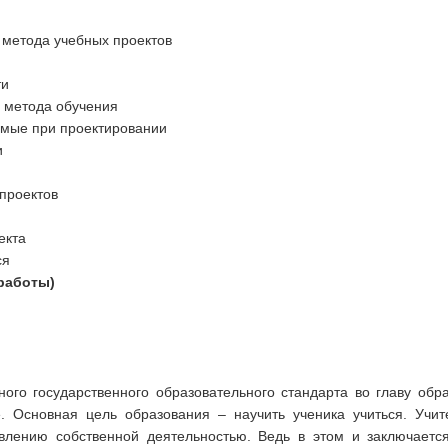
я метода учебных проектов
ти
о метода обучения
имые при проектировании
и
проектов
екта
ся
работы)
ого государственного образовательного стандарта во главу обра
. Основная цель образования – научить ученика учиться. Учи
влению собственной деятельностью. Ведь в этом и заключаетс