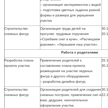
– организация экспериментов с водой
– подготовка цветных льдинок разной
формы и размера для украшения
участка
Строительство
Организация труда детей на
30.
снежных фигур
прогулке: трудовые поручения
20.
«Сгребаем снег в кучи», «Расчищаем
дорожки», «Украшаем наш участок».
Работа с родителями
Разработка плана-
Привлечение родителей к
25.
проекта участка
составлению плана-проекта
30.
размещения на участке ледяных
фигур и другого оборудования:
– разработка дизайна фигур;
Строительство
Организация родителей для создания
30.
снежных фигур
снежных построек, привлечение пап и
22.
мам, дедушек, окончательное
оформление участка.