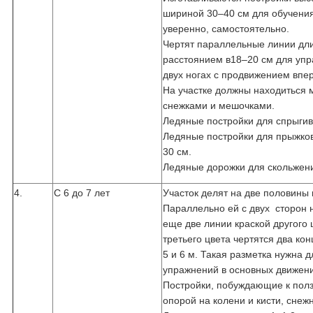
шириной 30–40 см для обучени
уверенно, самостоятельно.
Чертят параллельные линии дли
расстоянием в18–20 см для упр
двух ногах с продвижением впе
На участке должны находиться
снежками и мешочками.
Ледяные постройки для спрыгива
Ледяные постройки для прыжков
30 см.
Ледяные дорожки для скольжени
4.
С 6 до 7 лет
Участок делят на две половины
Параллельно ей с двух сторон 
еще две линии краской другого 
третьего цвета чертятся два ко
5 и 6 м. Такая разметка нужна 
упражнений в основных движени
Постройки, побуждающие к полз
опорой на колени и кисти, сне