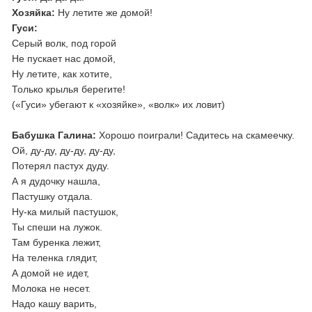
Хозяйка:
Ну летите же домой!
Гуси:
Серый волк, под горой
Не пускает нас домой,
Ну летите, как хотите,
Только крылья берегите!
(«Гуси» убегают к «хозяйке», «волк» их ловит)
Бабушка Галина:
Хорошо поиграли! Садитесь на скамеечку.
Ой, ду-ду, ду-ду, ду-ду,
Потерял пастух дуду.
А я дудочку нашла,
Пастушку отдала.
Ну-ка милый пастушок,
Ты спеши на лужок.
Там буренка лежит,
На теленка глядит,
А домой не идет,
Молока не несет.
Надо кашу варить,