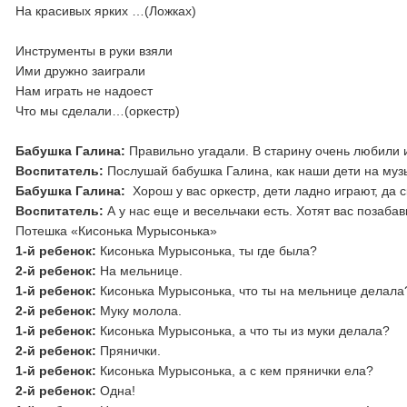
На красивых ярких …(Ложках)
Инструменты в руки взяли
Ими дружно заиграли
Нам играть не надоест
Что мы сделали…(оркестр)
Бабушка Галина:
Правильно угадали. В старину очень любили 
Воспитатель:
Послушай бабушка Галина, как наши дети на муз
Бабушка Галина:
Хорош у вас оркестр, дети ладно играют, да 
Воспитатель:
А у нас еще и весельчаки есть. Хотят вас позабав
Потешка «Кисонька Мурысонька»
1-й ребенок:
Кисонька Мурысонька, ты где была?
2-й ребенок:
На мельнице.
1-й ребенок:
Кисонька Мурысонька, что ты на мельнице делала
2-й ребенок:
Муку молола.
1-й ребенок:
Кисонька Мурысонька, а что ты из муки делала?
2-й ребенок:
Прянички.
1-й ребенок:
Кисонька Мурысонька, а с кем прянички ела?
2-й ребенок:
Одна!