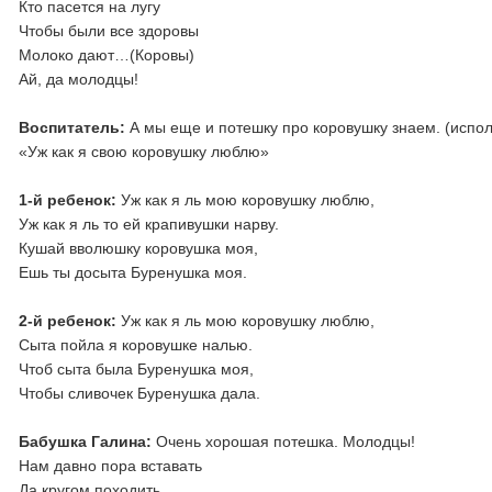
Кто пасется на лугу
Чтобы были все здоровы
Молоко дают…(Коровы)
Ай, да молодцы!
Воспитатель:
А мы еще и потешку про коровушку знаем. (испо
«Уж как я свою коровушку люблю»
1-й ребенок:
Уж как я ль мою коровушку люблю,
Уж как я ль то ей крапивушки нарву.
Кушай вволюшку коровушка моя,
Ешь ты досыта Буренушка моя.
2-й ребенок:
Уж как я ль мою коровушку люблю,
Сыта пойла я коровушке налью.
Чтоб сыта была Буренушка моя,
Чтобы сливочек Буренушка дала.
Бабушка Галина:
Очень хорошая потешка. Молодцы!
Нам давно пора вставать
Да кругом походить,