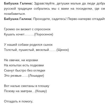
Бабушка Галина:
Здравствуйте, детушки малые да люди добры
русской традиции собрались мы с вами на посиделки, где смо
позабавиться.
Бабушка Галина:
Проходите, садитесь! Перво-наперво отгадайте
Громко он визжит с спросонок
Кушать хочет………(Поросенок)
У нашей собаки родился сынок
Толстый, пушистый, веселый…….(Щенок)
Не овечки, ни коровки
На копытах есть подковки
Скачут быстро без оглядки
Это резвые……(Лошадки)
Вот налью сметаны в плошку
Позову на завтрак…(Кошку)
Отгадать я помогу,