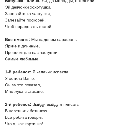
Бабушка Галина:
Ай, да молодцы, потешили.
Эй девчонки хохотушки,
Запевайте-ка частушки,
Запевайте поскорей,
Чтоб порадовать гостей.
Все вместе:
Мы наденем сарафаны
Яркие и длинные,
Пропоем для вас частушки
Самые любимые.
1-й ребенок:
Я калачик испекла,
Угостила Ваню.
Он за это показал,
Мне жука в стакане.
2-й ребенок:
Выйду, выйду я плясать
В новеньких ботинках.
Все ребята говорят,
Что я, как картинка!