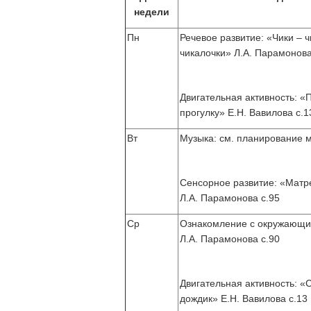
недели
Пн
Речевое развитие: «Чики – ч
чикалочки» Л.А. Парамонова
Двигательная активность: «
прогулку» Е.Н. Вавилова с.1
Вт
Музыка: см. планирование му
Сенсорное развитие: «Матр
Л.А. Парамонова с.95
Ср
Ознакомление с окружающи
Л.А. Парамонова с.90
Двигательная активность: «
дождик» Е.Н. Вавилова с.13