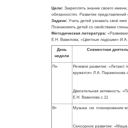
Цели:
Закреплять знание своего имени
обязанностях. Развитие представлений 
Задачи:
Учить детей узнавать своё имя 
Познакомить детей со свойствами глины,
Методическая литература:
«Развивающ
Е.Н. Вавилова; «Цветные ладошки» И.А.
День
Совместная деятел
недели
Пн
Речевое развитие: «Летают л
кружатся» Л.А. Парамонова с
Двигательная активность: «П
Е.Н. Вавилова с.11
Вт
Музыка: см. планирование му
Сенсорное развитие: «Маша 