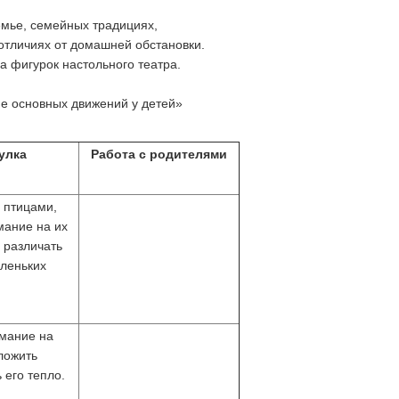
емье, семейных традициях,
 отличиях от домашней обстановки.
а фигурок настольного театра.
е основных движений у детей»
улка
Работа с родителями
 птицами,
мание на их
 различать
леньких
мание на
ложить
 его тепло.