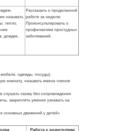
ождем,
Рассказать о проделанной
ие называть
работе за неделю.
ы: тепло,
Проконсультировать о
ение
профилактики простудных
, дождик,
заболеваний.
мебели, одежды, посуды).
вую комнату, называть имена членов
е слушать сказку без сопровождения
еты, закреплять умение узнавать на
е основных движений у детей»
улка
Работа с родителями