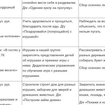
спокойно вести себя в раздевалке.
Сбор осенних ли
Воздушный
Д/и «Оденем куклу на прогулку»
з. рук.
Учить здороваться и прощаться,
Наблюдать за в
благодарить после еды. Д/у
объяснить, что п
«Поздоровайся (попрощайся) с
нельзя пугать.
ые колпачки»
игрушкой»
 «В гостях у
Игрушки в нашей группе:
Рассматривать л
.76
закреплять представления детей
разных деревьев
об игрушках и приемах игры с
собирать букет и
ними. Дидактические упражнения
Сбор осенних ли
Нам весело»
по обучению игре с разными
игрушками.
з. рук.
Строители строят дом для разных
Закрепить знани
игрушек, заборчик для зверей и
домашних живот
домашних животных. Д/и
кошка, лошадь, 
ериалами и
«Построим зайке домик»
Д/и «Покажи и н
енёчке»