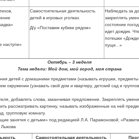
тихов,
Самостоятельная деятельность
Наблюдать за д
тение
детей в игровых уголках.
закреплять умен
шадка»
состояние погод
Д/у «Поставим кубики рядом»
идет дождик. Чт
потешки «Дождик
е наступи»
пуще...»
Октябрь – 3 неделя
Тема недели: Мой дом, мой город, моя страна
ния детей с домашними предметами (называть игрушки, предметы 
 окружении (узнавать свой дом и квартиру, детский сад и группо
теля, добавлять слова, заканчивая предложение. Закреплять умени
чить рассматривать картинку, называть изображенные на ней предм
д, групповую комнату.
ие занятия с детьми» под редакцией Л.А. Парамоновой; «Развити
 Лыкова
льность
Самостоятельная деятельность
Прог