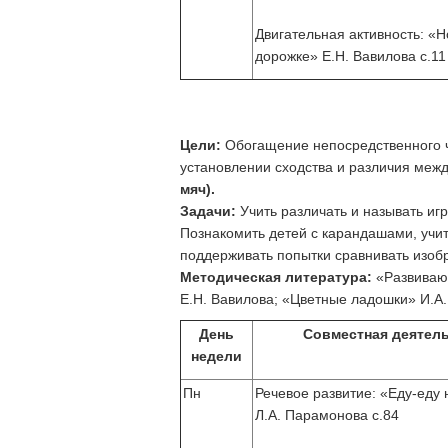
Двигательная активность: «Н
дорожке» Е.Н. Вавилова с.11
Цели:
Обогащение непосредственного чу
установлении сходства и различия ме
мяч).
Задачи:
Учить различать и называть игр
Познакомить детей с карандашами, учит
поддерживать попытки сравнивать изоб
Методическая литература:
«Развивающ
Е.Н. Вавилова; «Цветные ладошки» И.А.
День
Совместная деятел
недели
Пн
Речевое развитие: «Еду-еду
Л.А. Парамонова с.84