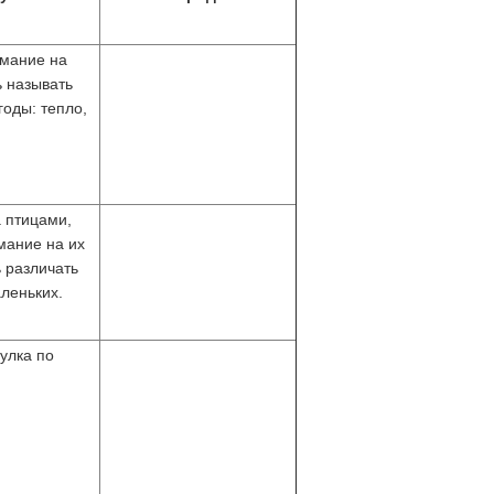
имание на
ь называть
годы: тепло,
 птицами,
мание на их
ь различать
леньких.
улка по