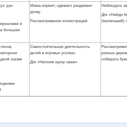
з. рук.
Мама кормит, одевает, раздевает
Наблюдать за
дочку.
Д/и «Найди 
Рассматривание иллюстраций.
(маленький) 
териалами и
ка большая
стихов,
Самостоятельная деятельность
Рассматриват
Повторное
детей в игровых уголках.
разных дерев
дной сказки
собирать буке
Д/и «Напоим куклу чаем»
«Подними
3