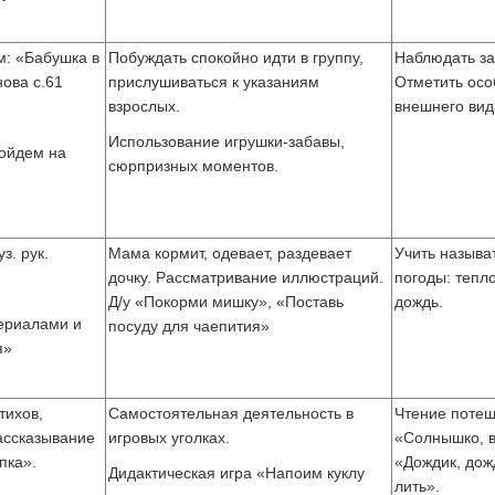
: «Бабушка в
Побуждать спокойно идти в группу,
Наблюдать за
нова с.61
прислушиваться к указаниям
Отметить осо
взрослых.
внешнего вид
Использование игрушки-забавы,
Пойдем на
сюрпризных моментов.
з. рук.
Мама кормит, одевает, раздевает
Учить называ
дочку. Рассматривание иллюстраций.
погоды: тепло
Д/у «Покорми мишку», «Поставь
дождь.
ериалами и
посуду для чаепития»
я»
тихов,
Самостоятельная деятельность в
Чтение потеш
ассказывание
игровых уголках.
«Солнышко, 
пка».
«Дождик, дож
Дидактическая игра «Напоим куклу
лить».