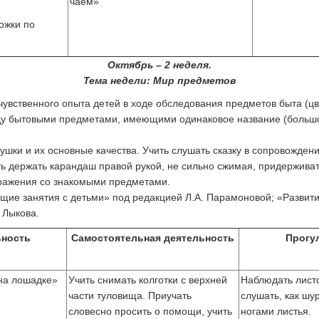
чаем»
ожки по
Октябрь – 2 неделя.
Тема недели: Мир предметов
вственного опыта детей в ходе обследования предметов быта (цв
жду бытовыми предметами, имеющими одинаковое название (боль
ушки и их основные качества. Учить слушать сказку в сопровождени
ь держать карандаш правой рукой, не сильно сжимая, придерживать
ражения со знакомыми предметами.
ие занятия с детьми» под редакцией Л.А. Парамоновой; «Развити
 Лыкова.
ьность
Самостоятельная деятельность
Прогу
 на лошадке»
Учить снимать колготки с верхней
Наблюдать лист
части туловища. Приучать
слушать, как шу
словесно просить о помощи, учить
ногами листья.