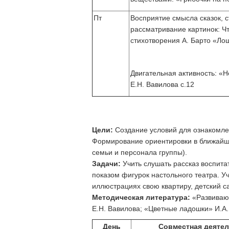
Пт
Восприятие смысла сказок, с
рассматривание картинок: Ч
стихотворения А. Барто «Ло
Двигательная активность: «Н
Е.Н. Вавилова с.12
Цели:
Создание условий для ознакомле
Формирование ориентировки в ближайшем
семьи и персонала группы).
Задачи:
Учить слушать рассказ воспита
показом фигурок настольного театра. У
иллюстрациях свою квартиру, детский са
Методическая литература:
«Развивающ
Е.Н. Вавилова; «Цветные ладошки» И.А.
День
Совместная деяте