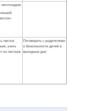
 листопадом.
большой
листок»
ь листья
Поговорить с родителями
ьев, учить
о безопасности детей в
т из листьев.
выходные дни.