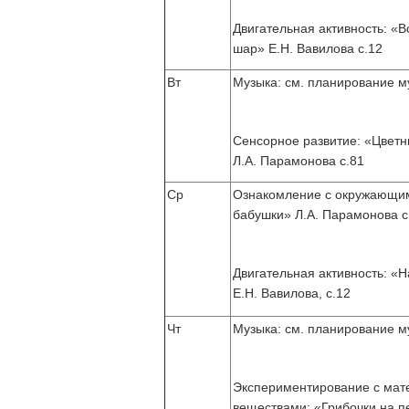
Двигательная активность: «
шар» Е.Н. Вавилова с.12
Вт
Музыка: см. планирование му
Сенсорное развитие: «Цветн
Л.А. Парамонова с.81
Ср
Ознакомление с окружающим:
бабушки» Л.А. Парамонова с
Двигательная активность: «
Е.Н. Вавилова, с.12
Чт
Музыка: см. планирование му
Экспериментирование с мат
веществами: «Грибочки на п