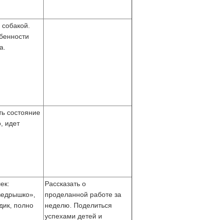
 собакой.
бенности
а.
ть состояние
, идет
ек:
Рассказать о
ведрышко»,
проделанной работе за
дик, полно
неделю. Поделиться
успехами детей и