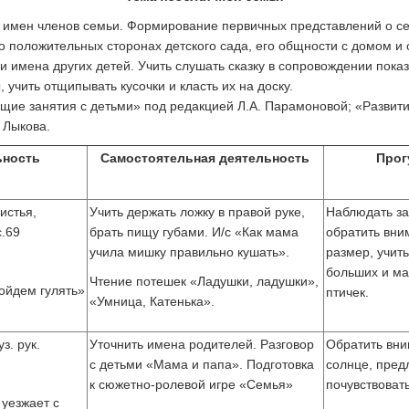
, имен членов семьи. Формирование первичных представлений о с
о положительных сторонах детского сада, его общности с домом и
и имена других детей. Учить слушать сказку в сопровождении показ
 учить отщипывать кусочки и класть их на доску.
ие занятия с детьми» под редакцией Л.А. Парамоновой; «Развити
 Лыкова.
ьность
Самостоятельная деятельность
Прог
истья,
Учить держать ложку в правой руке,
Наблюдать за
.69
брать пищу губами. И/с «Как мама
обратить вни
учила мишку правильно кушать».
размер, учить
больших и ма
Чтение потешек «Ладушки, ладушки»,
ойдем гулять»
птичек.
«Умница, Катенька».
з. рук.
Уточнить имена родителей. Разговор
Обратить вни
с детьми «Мама и папа». Подготовка
солнце, пред
к сюжетно-ролевой игре «Семья»
почувствовать
уезжает с