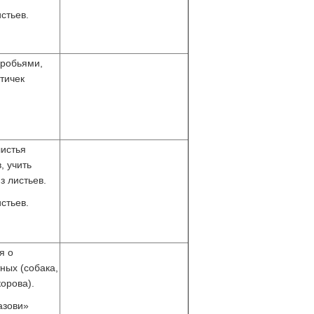
стьев.
оробьями,
тичек
истья
, учить
з листьев.
стьев.
я о
ных (собака,
корова).
азови»