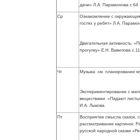
дачи» Л.А. Парамонова с.64
Ср
Ознакомление с окружающим
гостях у ребят» Л.А. Парамо
Двигательная активность: «
прогулку» Е.Н. Вавилова с.11
Чт
Музыка: см. планирование му
Экспериментирование с мат
веществами: «Падают листь
И.А. Лыкова.
Пт
Восприятие смысла сказок, с
рассматривание картинок: Р
русской народной сказки «Ре