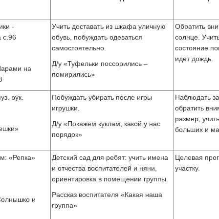
ики -
Учить доставать из шкафа уличную
Обратить вн
 с.96
обувь, побуждать одеваться
солнце. Учит
самостоятельно.
состояние по
идет дождь.
Д/у «Туфельки поссорились –
Парами на
помирились»
3
з. рук.
Побуждать убирать после игры
Наблюдать за
игрушки.
обратить вни
размер, учит
Д/у «Покажем куклам, какой у нас
ешки»
больших и ма
порядок»
м: «Репка»
Детский сад для ребят: учить имена
Целевая прог
и отчества воспитателей и няни,
участку.
ориентировка в помещении группы.
Рассказ воспитателя «Какая наша
Солнышко и
группа»