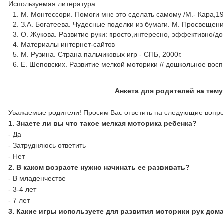
Используемая литература:
М. Монтессори. Помоги мне это сделать самому /М.- Кара,
З.А. Богатеева. Чудесные поделки из бумаги. М. Просвеще
О. Жукова. Развитие руки: просто,интересно, эффективно/д
Материалы интернет-сайтов
М. Рузина. Страна пальчиковых игр - СПБ, 2000г.
Е. Шеповских. Развитие мелкой моторики // дошкольное во
Анкета для родителей
на тем
Уважаемые родители! Просим Вас ответить на следующие вопр
1.
Знаете ли вы что такое мелкая моторика ребенка?
- Да
- Затрудняюсь ответить
- Нет
2.
В каком возрасте нужно начинать ее развивать?
- В младенчестве
- 3-4 лет
- 7 лет
3.
Какие игры используете для развития моторики рук
дом
____________________________________________________