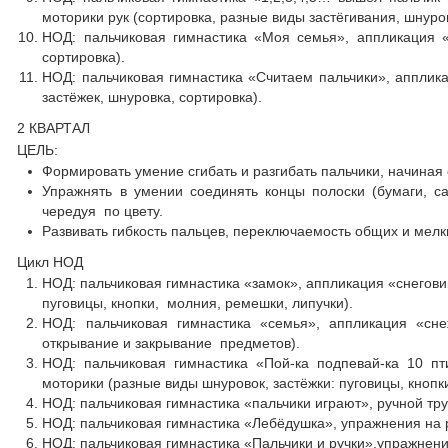
моторики рук (сортировка, разные виды застёгивания, шнуро
НОД: пальчиковая гимнастика «Моя семья», аппликация «
сортировка).
НОД: пальчиковая гимнастика «Считаем пальчики», апплик
застёжек, шнуровка, сортировка).
2 КВАРТАЛ
ЦЕЛЬ:
Формировать умение сгибать и разгибать пальчики, начиная 
Упражнять в умении соединять концы полоски (бумаги, са
чередуя по цвету.
Развивать гибкость пальцев, переключаемость общих и мелк
Цикл НОД
НОД: пальчиковая гимнастика «замок», аппликация «снегови
пуговицы, кнопки, молния, ремешки, липучки).
НОД: пальчиковая гимнастика «семья», аппликация «сне
открывание и закрывание предметов).
НОД: пальчиковая гимнастика «Пой-ка подпевай-ка 10 пт
моторики (разные виды шнуровок, застёжки: пуговицы, кнопк
НОД: пальчиковая гимнастика «пальчики играют», ручной тру
НОД: пальчиковая гимнастика «Лебёдушка», упражнения на р
НОД: пальчиковая гимнастика «Пальчики и ручки»,упражнени