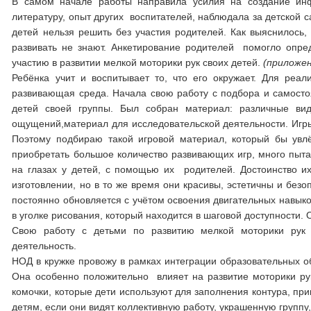
В самом начале работы направила усилия на создание инф
литературу, опыт других воспитателей, наблюдала за детской с
детей нельзя решить без участия родителей. Как выяснилось,
развивать не знают. Анкетирование родителей помогло опре
участию в развитии мелкой моторики рук своих детей.
(приложе
Ребёнка учит и воспитывает то, что его окружает. Для ре
развивающая среда. Начала свою работу с подбора и самостоя
детей своей группы. Был собран материал: различные ви
ощущений,материал для исследовательской деятельности. Игр
Поэтому подбираю такой игровой материал, который бы увл
приобретать большое количество развивающих игр, много пыта
на глазах у детей, с помощью их родителей. Достоинство их
изготовлении, но в то же время они красивы, эстетичны и без
постоянно обновляется с учётом освоения двигательных навыко
в уголке рисования, который находится в шаговой доступности
Свою работу с детьми по развитию мелкой моторики рук 
деятельность.
НОД в кружке провожу в рамках интеграции образовательных 
Она особенно положительно влияет на развитие моторики ру
комочки, которые дети используют для заполнения контура, пр
детям, если они видят коллективную работу, украшенную группу,