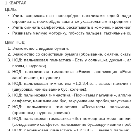
1 КВАРТАЛ
ЦЕЛЬ:
Учить соприкасаться поочерёдно пальчиками одной ладо
скрещивать, поочерёдно «шагать» указательным и средним 
Учить сминать салфеточки, раскатывать в комочек, наклеиват
Развивать мелкую моторику, гибкость пальцев, тактильные 
Цикл НОД:
Знакомство с видами бумаги.
Знакомство со свойствами бумаги (обрывание, смятие, скат
НОД: пальчиковая гимнастика «Есть у солнышка друзья», а
пазлы, шнуровки).
НОД: пальчиковая гимнастика «Ежик», аппликация «Ежи
застёгивания, шнуровки).
НОД: пальчиковая гимнастика «1,2,3,4,5…. вышел пальчик 
(шнуровки, нанизывание бус, колечек).
НОД: пальчиковая гимнастика «Посчитаем пальчики», аппли
салфеток, нанизывание бус, закручивание пробок,запускание
НОД: пальчиковая гимнастика «Посчитаем пальчики
(прищепки,шнуровка,косичка).
НОД: пальчиковая гимнастика «Вот помощники мои», аппли
(складывание салфеток, нанизывание бус,закручивание проб
НОД: пальчиковая гимнастика «1,2,3,4,5… вышел пальчик 