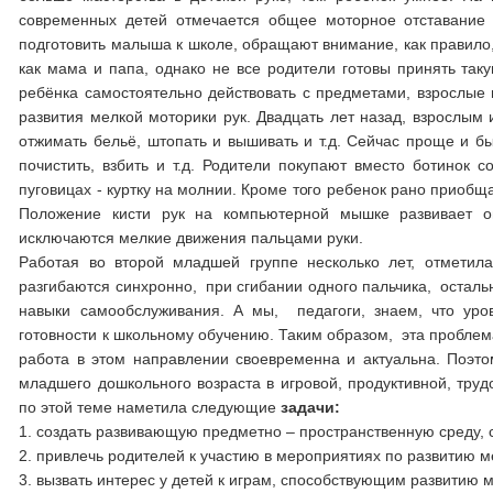
современных детей отмечается общее моторное отставание 
подготовить малыша к школе, обращают внимание, как правило, 
как мама и папа, однако не все родители готовы принять та
ребёнка самостоятельно действовать с предметами, взрослые
развития мелкой моторики рук. Двадцать лет назад, взрослым
отжимать бельё, штопать и вышивать и т.д. Сейчас проще и бы
почистить, взбить и т.д. Родители покупают вместо ботинок с
пуговицах - куртку на молнии. Кроме того ребенок рано приобщ
Положение кисти рук на компьютерной мышке развивает ог
исключаются мелкие движения пальцами руки.
Работая во второй младшей группе несколько лет, отметил
разгибаются синхронно, при сгибании одного пальчика, оста
навыки самообслуживания. А мы, педагоги, знаем, что уро
готовности к школьному обучению. Таким образом, эта пробле
работа в этом направлении своевременна и актуальна. Поэт
младшего дошкольного возраста в игровой, продуктивной, тру
по этой теме наметила следующие
задачи:
1. создать развивающую предметно – пространственную среду,
2. привлечь родителей к участию в мероприятиях по развитию м
3. вызвать интерес у детей к играм, способствующим развитию 