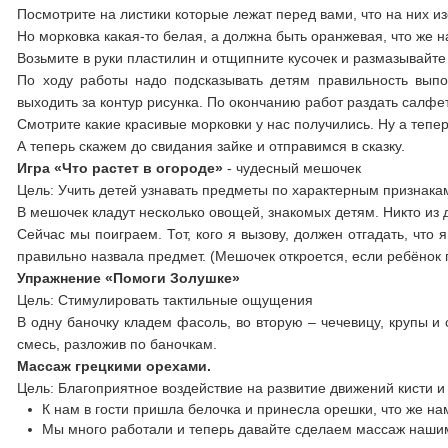
Посмотрите на листики которые лежат перед вами, что на них и
Но морковка какая-то белая, а должна быть оранжевая, что же н
Возьмите в руки пластилин и отщипните кусочек и размазывайте
По ходу работы надо подсказывать детям правильность выпо
выходить за контур рисунка. По окончанию работ раздать салфет
Смотрите какие красивые морковки у нас получились. Ну а тепер
А теперь скажем до свидания зайке и отправимся в сказку.
Игра «Что растет в огороде»
- чудесный мешочек
Цель: Учить детей узнавать предметы по характерным признака
В мешочек кладут несколько овощей, знакомых детям. Никто из д
Сейчас мы поиграем. Тот, кого я вызову, должен отгадать, что
правильно назвала предмет. (Мешочек откроется, если ребёнок 
Упражнение «Помоги Золушке»
Цель: Стимулировать тактильные ощущения
В одну баночку кладем фасоль, во вторую – чечевицу, крупы 
смесь, разложив по баночкам.
Массаж грецкими орехами.
Цель: Благоприятное воздействие на развитие движений кисти и
К нам в гости пришла белочка и принесла орешки, что же на
Мы много работали и теперь давайте сделаем массаж наши