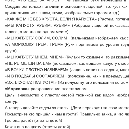
«ЭТО ЧТО ЕЩЕ ЗА ХРУСТ?» из замочка руки переводим в по
Соединяем только пальчики и основания ладоней, т.е. куст ка
прищелкивание языком, звуки, изображаемые горлом и т.д.)
«КАК ЖЕ МНЕ БЕЗ ХРУСТА, ЕСЛИ Я КАПУСТА» (Растем, потягивае
«МЫ КАПУСТУ РУБИМ, РУБИМ» (Ребрами ладоней показываем, 
голове, а можно на одном месте).
«МЫ КАПУСТУ СОЛИМ, СОЛИМ» (пальчиками изображаем как сол
«А МОРКОВКУ ТРЕМ, ТРЕМ» (Руки поднимаем до уровня груди.
друга).
«МЫ КАПУСТУ МНЕМ, МНЕМ» (Кулаки то сжимаем, то разжимае
«ПЕ-РЕ-МЕ-ШИ-ВА-ЕМ» (показываем, как мешаем капусту с мор
«В БОЧКИ ПЛОТНО НАБИВАЕМ» (ладонь лежит на ладони, мнем ка
«И В ПОДВАЛЫ СОСТАВЛЯЕМ» (положение, как и в предыдущей п
«ЭХ, ВКУСНАЯ КАПУСТА!» (Из полусогнутого положения встаем 
«Морковка»
раскрашивание пластилином
Цель: знакомство с пластилиновой техникой как видом изобр
контур.
А теперь давайте сядем за столы. (Дети переходят за свои мест
Посмотрите кто пришёл к нам в гости? Правильно зайка, а что л
Где она растёт (ответы детей)
Какая она по цвету (ответы детей)