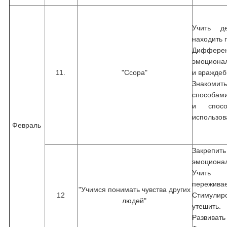
Учить де
находить 
Диффере
эмоциона
11.
"Ссора"
и враждеб
Знакоми
способам
и спосо
использов
Февраль
Закрепи
эмоционал
Учить 
пережива
"Учимся понимать чувства других
12
Стимулир
людей"
утешить.
Развивать