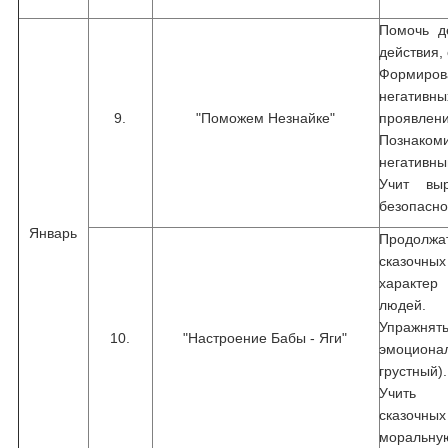
Помочь д
действия,
Формир
негатив
9.
"Поможем Незнайке"
проявлени
Познаком
негативн
Учит выр
безопасно
Январь
Продолж
сказочных
характе
людей.
Упражнят
10.
"Настроение Бабы - Яги"
эмоциона
грустный).
Учить д
сказочн
моральную