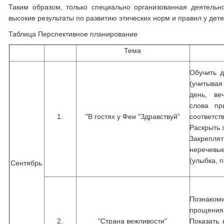
Таким образом, только специально организованная деятельн
высокие результаты по развитию этических норм и правил у дет
Таблица Перспективное планирование
Тема
Обучить д
(учитывая
день, ве
слова пр
1.
"В гостях у Феи "Здравствуй"
соответст
Раскрыть 
Закрепл
неречевы
(улыбка, 
Сентябрь
Познако
прощения
2.
"Страна вежливости"
Показать 