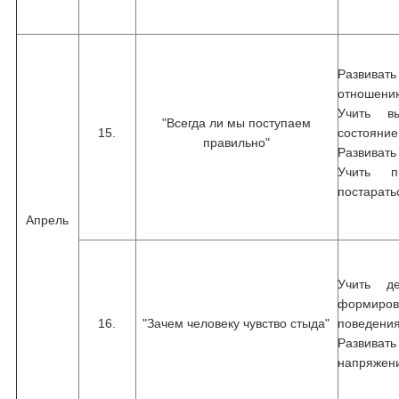
Развиват
отношению
Учить в
"Всегда ли мы поступаем
15.
состояние
правильно"
Развивать
Учить п
постарать
Апрель
Учить де
формир
16.
"Зачем человеку чувство стыда"
поведения
Развиват
напряжен