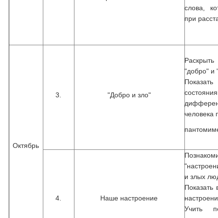
слова, к
при расст
Раскрыть
"добро" и 
Показа
состояния
3.
"Добро и зло"
дифферен
человека 
пантомим
Октябрь
Познако
"настроен
и злых лю
Показать 
4.
Наше настроение
настроени
Учить п