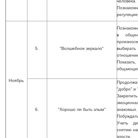
человека.
Познаком
регуляцие
Познакоми
в общен
произнос
5.
"Волшебное зеркало"
выбират
отношению
Показат
общающего
Ноябрь
Продолж
"добро" и 
Закреп
эмоциона
6.
"Хорошо ли быть злым"
знакомых.
Побуждать
Учить де
снятию на
злости.