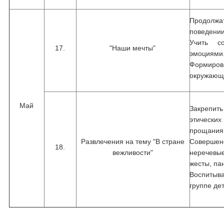
Продолж
поведении
Учить со
17.
"Наши мечты"
эмоциями
Формиров
окружающ
Май
Закрепит
этически
прощания,
Развлечения на тему "В стране
Совершен
18.
вежливости"
неречевы
жесты, па
Воспиты
группе де