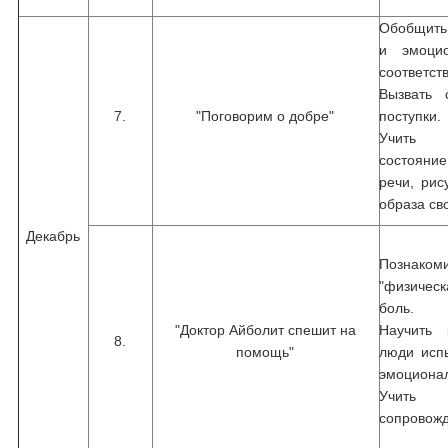
Обобщить
и эмоцио
соответст
Вызвать 
7.
"Поговорим о добре"
поступки.
Учить п
состояни
речи, рис
образа сво
Декабрь
Познак
"физичес
боль.
"Доктор Айболит спешит на
Научить 
8.
помощь"
люди исп
эмоционал
Учить
сопровож