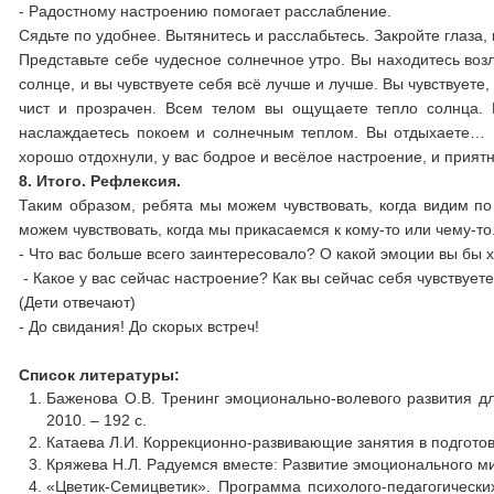
- Радостному настроению помогает расслабление.
Сядьте по удобнее. Вытянитесь и расслабьтесь. Закройте глаза,
Представьте себе чудесное солнечное утро. Вы находитесь воз
солнце, и вы чувствуете себя всё лучше и лучше. Вы чувствуете
чист и прозрачен. Всем телом вы ощущаете тепло солнца. 
наслаждаетесь покоем и солнечным теплом. Вы отдыхаете… Вд
хорошо отдохнули, у вас бодрое и весёлое настроение, и прият
8. Итого. Рефлексия.
Таким образом, ребята мы можем чувствовать, когда видим по
можем чувствовать, когда мы прикасаемся к кому-то или чему-то
- Что вас больше всего заинтересовало? О какой эмоции вы бы х
- Какое у вас сейчас настроение? Как вы сейчас себя чувствует
(Дети отвечают)
- До свидания! До скорых встреч!
Список литературы:
Баженова О.В. Тренинг эмоционально-волевого развития дл
2010. – 192 с.
Катаева Л.И. Коррекционно-развивающие занятия в подготовит
Кряжева Н.Л. Радуемся вместе: Развитие эмоционального мира
«Цветик-Семицветик». Программа психолого-педагогически