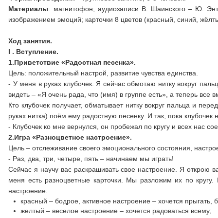
Материалы
: магнитофон; аудиозаписи В. Шаинского – Ю. Энт
изображением эмоций; карточки 8 цветов (красный, синий, жёлт
Ход занятия.
I . Вступление.
1.Приветствие «Радостная песенка».
Цель: положительный настрой, развитие чувства единства.
- У меня в руках клубочек. Я сейчас обмотаю нитку вокруг паль
видеть – «Я очень рада, что (имя) в группе есть», а теперь все 
Кто клубочек получает, обматывает нитку вокруг пальца и пере
руках нитка) поём ему радостную песенку. И так, пока клубочек 
- Клубочек ко мне вернулся, он пробежал по кругу и всех нас с
2.Игра «Разноцветное настроение».
Цель – отслеживание своего эмоционального состояния, настро
- Раз, два, три, четыре, пять – начинаем мы играть!
Сейчас я научу вас раскрашивать свое настроение. Я открою ва
меня есть разноцветные карточки. Мы разложим их по кругу. 
настроение:
красный – бодрое, активное настроение – хочется прыгать, б
желтый – веселое настроение – хочется радоваться всему;