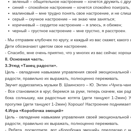
зеленый – общительное настроение – хочется дружить с друг
синий – спокойное настроение – хочется спокойно поиграть,
малиновый – мне трудно понять свое настроение, и не слиш
серый – скучное настроение – не знаю чем заняться;
коричневый – сердитое настроение – я злюсь, я обижен;
черный – грустное настроение – мне грустно, я расстроен.
- Мы отправим клубочек по кругу, и каждый из вас скажет, какого
Дети обозначают цветом свое настроение.
- Спасибо, мне очень приятно, что у многих из вас сейчас хоро
II. Основная часть.
3.Этюд «Танец радости».
Цель - овладение навыками управления своей эмоциональной с
радости, правильно их выражать, полноценно переживать.
Звучит аудиозапись музыки В. Шаинского – Ю. Энтин «Чунга-чан
- Все становимся в круг, беремся за руки, теперь скачем, как 
бока солнышку, как радостные котята (дети танцуют 1-2мин) 
прогулке (дети танцуют 1-2мин) Хорошо! Настроение поднимаетс
4.Игра «Коробочка эмоций»
Цель - овладение навыками управления своей эмоциональной с
радости, правильно их выражать, полноценно переживать.
- Ребята, посмотрите, вот «Коробочка эмоций» предлагаю с н