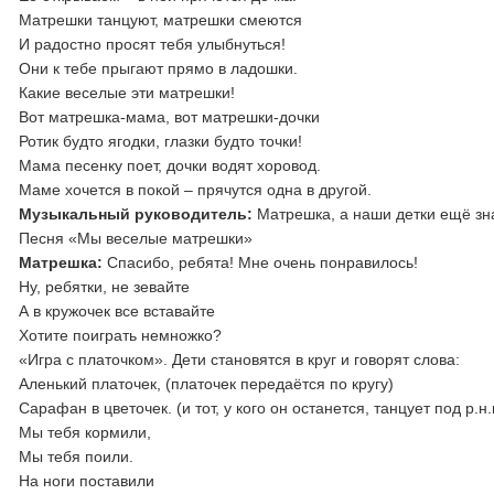
Матрешки танцуют, матрешки смеются
И радостно просят тебя улыбнуться!
Они к тебе прыгают прямо в ладошки.
Какие веселые эти матрешки!
Вот матрешка-мама, вот матрешки-дочки
Ротик будто ягодки, глазки будто точки!
Мама песенку поет, дочки водят хоровод.
Маме хочется в покой – прячутся одна в другой.
Музыкальный руководитель:
Матрешка, а наши детки ещё зна
Песня «Мы веселые матрешки»
Матрешка:
Спасибо, ребята! Мне очень понравилось!
Ну, ребятки, не зевайте
А в кружочек все вставайте
Хотите поиграть немножко?
«Игра с платочком». Дети становятся в круг и говорят слова:
Аленький платочек, (платочек передаётся по кругу)
Сарафан в цветочек. (и тот, у кого он останется, танцует под р.н.
Мы тебя кормили,
Мы тебя поили.
На ноги поставили