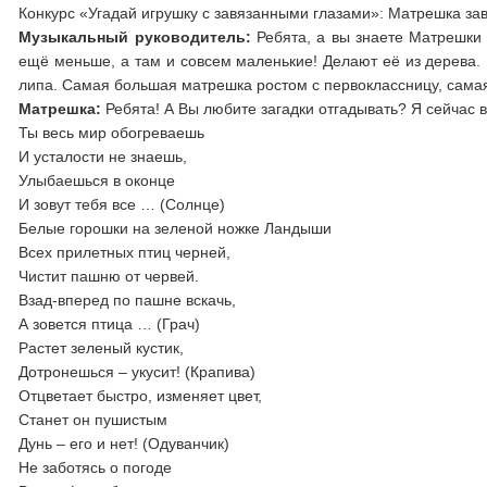
Конкурс «Угадай игрушку с завязанными глазами»: Матрешка завяз
Музыкальный руководитель:
Ребята, а вы знаете Матрешки 
ещё меньше, а там и совсем маленькие! Делают её из дерева.
липа. Самая большая матрешка ростом с первоклассницу, сама
Матрешка:
Ребята! А Вы любите загадки отгадывать? Я сейчас в
Ты весь мир обогреваешь
И усталости не знаешь,
Улыбаешься в оконце
И зовут тебя все … (Солнце)
Белые горошки на зеленой ножке Ландыши
Всех прилетных птиц черней,
Чистит пашню от червей.
Взад-вперед по пашне вскачь,
А зовется птица … (Грач)
Растет зеленый кустик,
Дотронешься – укусит! (Крапива)
Отцветает быстро, изменяет цвет,
Станет он пушистым
Дунь – его и нет! (Одуванчик)
Не заботясь о погоде