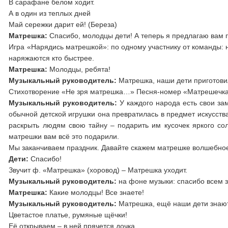
В сарафане белом ходит.
А в один из теплых дней
Май сережки дарит ей! (Береза)
Матрешка:
Спасибо, молодцы дети! А теперь я предлагаю вам п
Игра «Нарядись матрешкой»: по одному участнику от команды: н
наряжаются кто быстрее.
Матрешка:
Молодцы, ребята!
Музыкальный руководитель:
Матрешка, наши дети приготовил
Стихотворение «Не зря матрешка…» Песня-номер «Матрешечк
Музыкальный руководитель:
У каждого народа есть свои за
обычной детской игрушки она превратилась в предмет искусства
раскрыть людям свою тайну – подарить им кусочек яркого с
матрешки вам всё это подарили.
Мы заканчиваем праздник. Давайте скажем матрешке волшебно
Дети:
Спасибо!
Звучит ф. «Матрешка» (хоровод) – Матрешка уходит.
Музыкальный руководитель:
на фоне музыки: спасибо всем за
Матрешка:
Какие молодцы! Все знаете!
Музыкальный руководитель:
Матрешка, ещё наши дети знают 
Цветастое платье, румяные щёчки!
Её открываем – в ней прячется дочка.