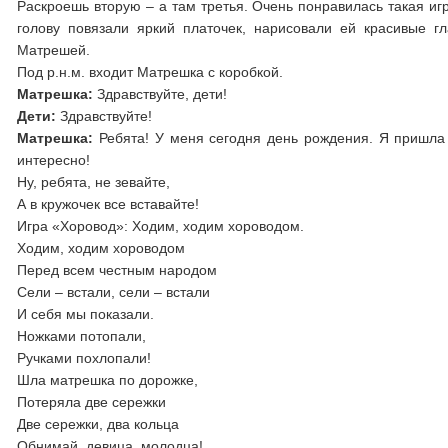
Раскроешь вторую – а там третья. Очень понравилась такая иг
голову повязали яркий платочек, нарисовали ей красивые 
Матрешей.
Под р.н.м. входит Матрешка с коробкой.
Матрешка:
Здравствуйте, дети!
Дети:
Здравствуйте!
Матрешка:
Ребята! У меня сегодня день рождения. Я пришла к
интересно!
Ну, ребята, не зевайте,
А в кружочек все вставайте!
Игра «Хоровод»: Ходим, ходим хороводом.
Ходим, ходим хороводом
Перед всем честным народом
Сели – встали, сели – встали
И себя мы показали.
Ножками потопали,
Ручками похлопали!
Шла матрешка по дорожке,
Потеряла две сережки
Две сережки, два кольца
Обнимай, девица, молодца!