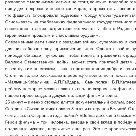
разговоре с маленькими детьми не стоит, конечно, подробно гов
пищу для неврозов и ночных кошмарах, а просветить. Говоря о 
что фашисты блокировали подъезды к городу, чтобы туда нельзя
Основываясь на требованиях федерального государственного о
воспитания в детях патриотических чувств, любви к Родине, 
героическим прошлым и счастливым будущим.
Современные дети знают о звездных войнах, суперменах и кос
для них забавное шоу, приключение, игра. Однако о войне ну
природе обладает чуткостью, чтобы понять и разделить страд
Великой Отечественной войны может стать понятной детям д
известную им по сказкам, – идею противостояния добра и зла 
Стоит не только рассказывать ребенку о войне, но и показыват
«Мальчиш-Кибальчиш» А.П.Гайдара, «Сын полка» В.П.Катаева
ребенку постарше можно показать вполне «взрослые» фильмы о 
нашем городе создали документальный фильм о войне.
25 минут – именно столько длится документальный фильм, расс
Сегодня в Сызрани живет около 8 тысяч ветеранов Великой Отеч
чем дышала Сызрань в годы войны? «Война далекая и близкая» 
Герои фильма – три человека, внесшие свой вклад в победу н
подлинные чувства, пережитые еще раз. Это не краеведческа
людей, и поэтому не может не трогать.