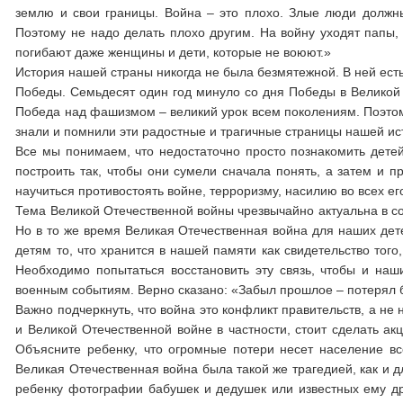
землю и свои границы. Война – это плохо. Злые люди должны
Поэтому не надо делать плохо другим. На войну уходят папы,
погибают даже женщины и дети, которые не воюют.»
История нашей страны никогда не была безмятежной. В ней ест
Победы. Семьдесят один год минуло со дня Победы в Великой 
Победа над фашизмом – великий урок всем поколениям. Поэтому
знали и помнили эти радостные и трагичные страницы нашей ис
Все мы понимаем, что недостаточно просто познакомить дете
построить так, чтобы они сумели сначала понять, а затем и 
научиться противостоять войне, терроризму, насилию во всех ег
Тема Великой Отечественной войны чрезвычайно актуальна в с
Но в то же время Великая Отечественная война для наших дете
детям то, что хранится в нашей памяти как свидетельство тог
Необходимо попытаться восстановить эту связь, чтобы и наш
военным событиям. Верно сказано: «Забыл прошлое – потерял 
Важно подчеркнуть, что война это конфликт правительств, а не
и Великой Отечественной войне в частности, стоит сделать ак
Объясните ребенку, что огромные потери несет население вс
Великая Отечественная война была такой же трагедией, как и 
ребенку фотографии бабушек и дедушек или известных ему дру