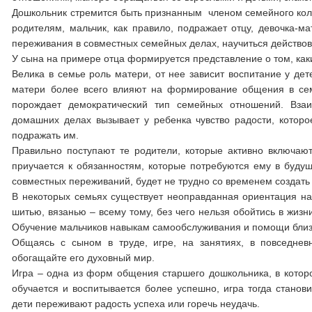
Дошкольник стремится быть признанным членом семейного колл
родителям, мальчик, как правило, подражает отцу, девочка-м
переживания в совместных семейных делах, научиться действов
У сына на примере отца формируется представление о том, ка
Велика в семье роль матери, от нее зависит воспитание у де
матери более всего влияют на формирование общения в сем
порождает демократический тип семейных отношений. Вза
домашних делах вызывает у ребенка чувство радости, котор
подражать им.
Правильно поступают те родители, которые активно включают
приучается к обязанностям, которые потребуются ему в будущ
совместных переживаний, будет не трудно со временем создат
В некоторых семьях существует неоправданная ориентация на
шитью, вязанью – всему тому, без чего нельзя обойтись в жизн
Обучение мальчиков навыкам самообслуживания и помощи близк
Общаясь с сыном в труде, игре, на занятиях, в повседне
обогащайте его духовный мир.
Игра – одна из форм общения старшего дошкольника, в котор
обучается и воспитывается более успешно, игра тогда станов
дети переживают радость успеха или горечь неудачь.