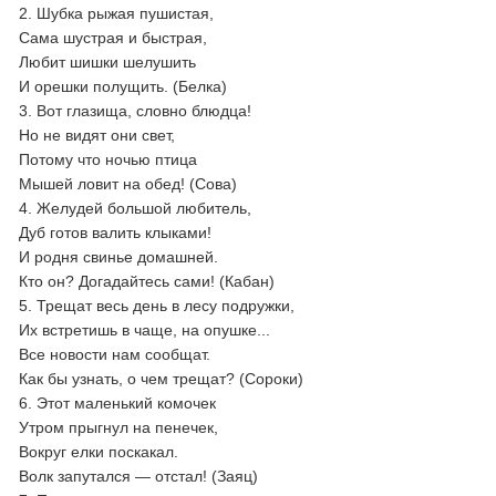
2. Шубка рыжая пушистая,
Сама шустрая и быстрая,
Любит шишки шелушить
И орешки полущить. (Белка)
3. Вот глазища, словно блюдца!
Но не видят они свет,
Потому что ночью птица
Мышей ловит на обед! (Сова)
4. Желудей большой любитель,
Дуб готов валить клыками!
И родня свинье домашней.
Кто он? Догадайтесь сами! (Кабан)
5. Трещат весь день в лесу подружки,
Их встретишь в чаще, на опушке...
Все новости нам сообщат.
Как бы узнать, о чем трещат? (Сороки)
6. Этот маленький комочек
Утром прыгнул на пенечек,
Вокруг елки поскакал.
Волк запутался — отстал! (Заяц)