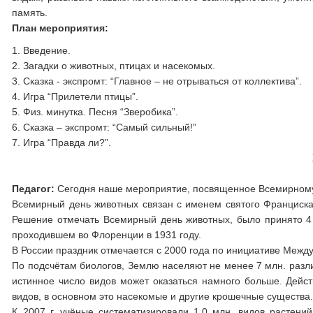
память.
План мероприятия:
1. Введение.
2. Загадки о животных, птицах и насекомых.
3. Сказка - экспромт: “Главное – не отрываться от коллектива”.
4. Игра “Прилетели птицы”.
5. Физ. минутка. Песня “Зверобика”.
6. Сказка – экспромт: “Самый сильный!”
7. Игра “Правда ли?”.
Педагог:
Сегодня наше мероприятие, посвященное Всемирном
Всемирный день животных связан с именем святого Франциска 
Решение отмечать Всемирный день животных, было принято 4
проходившем во Флоренции в 1931 году.
В России праздник отмечается с 2000 года по инициативе Меж
По подсчётам биологов, Землю населяют не менее 7 млн. разли
истинное число видов может оказаться намного больше. Дейс
видов, в основном это насекомые и другие крошечные существа
К 2007 г. учёные систематизировали 1,0 млн. видов растени