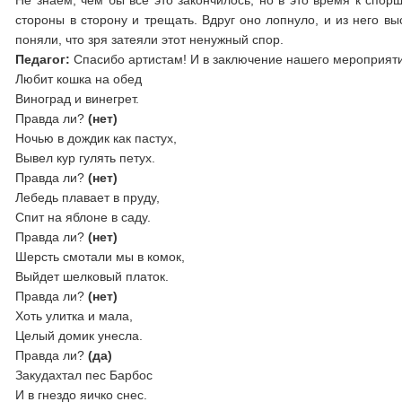
Не знаем, чем бы все это закончилось, но в это время к спор
стороны в сторону и трещать. Вдруг оно лопнуло, и из него в
поняли, что зря затеяли этот ненужный спор.
Педагог:
Спасибо артистам! И в заключение нашего мероприятия 
Любит кошка на обед
Виноград и винегрет.
Правда ли?
(нет)
Ночью в дождик как пастух,
Вывел кур гулять петух.
Правда ли?
(нет)
Лебедь плавает в пруду,
Спит на яблоне в саду.
Правда ли?
(нет)
Шерсть смотали мы в комок,
Выйдет шелковый платок.
Правда ли?
(нет)
Хоть улитка и мала,
Целый домик унесла.
Правда ли?
(да)
Закудахтал пес Барбос
И в гнездо яичко снес.