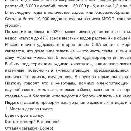
рептилий, 6 000 амфибий, почти 30 000 рыб, а также 1,2 млн. 
В последние годы в количестве видов, или биоразнообразии,
Сегодня более 10 000 видов занесены в список МСОП, как на
угрозой.
По многим оценкам, к 2020 г. может исчезнуть четверть всех
недосчитаться до 47% всех известных видов растений - в общей
Россия прочно удерживает второе после США место в мире
считается, что домашние животные — это часть семьи, и они и
живут «братья меньшие». В последние годы мероприятия, посв
В быту под терминами «дикие животные», «домашние живот
наземные позвоночные (млекопитающие, пресмыкающиеся 
означавшего «жизнь, имущество». В науке за термином живот
Поэтому говорят, что к животным, помимо млекопитающих, 
паукообразные, моллюски, морские звёзды, всевозможные черви
отдельно — в биологии используются обороты «животные и чело
Педагог:
давайте проверим ваши знания о животных, птицах и н
1. Мастер дерево грызет,
Будет строить хатку.
Кто тот мастер? Вот вопрос!
Отгадай загадку! (Бобер)