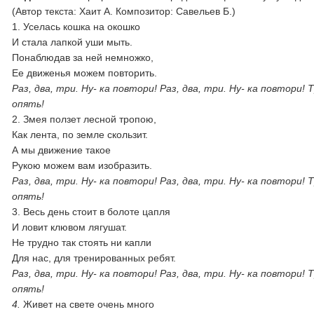
(Автор текста: Хаит А. Композитор: Савельев Б.)
1. Уселась кошка на окошко
И стала лапкой уши мыть.
Понаблюдав за ней немножко,
Ее движенья можем повторить.
Раз, два, три. Ну- ка повтори! Раз, два, три. Ну- ка повтори!
Т
опять!
2. Змея ползет лесной тропою,
Как лента, по земле скользит.
А мы движение такое
Рукою можем вам изобразить.
Раз, два, три. Ну- ка повтори! Раз, два, три. Ну- ка повтори!
Т
опять!
3. Весь день стоит в болоте цапля
И ловит клювом лягушат.
Не трудно так стоять ни капли
Для нас, для тренированных ребят.
Раз, два, три. Ну- ка повтори! Раз, два, три. Ну- ка повтори!
Т
опять!
4.
Живет на свете очень много