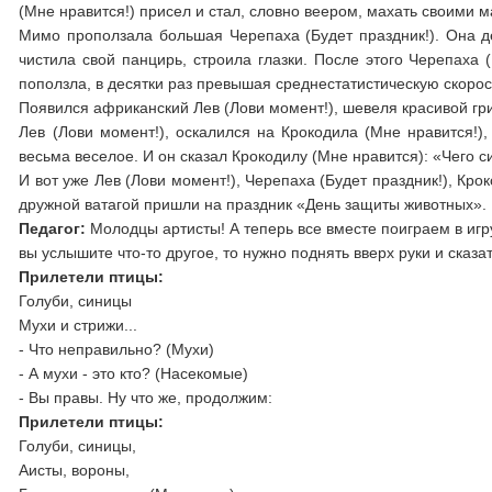
(Мне нравится!) присел и стал, словно веером, махать своими 
Мимо проползала большая Черепаха (Будет праздник!). Она де
чистила свой панцирь, строила глазки. После этого Черепаха (
поползла, в десятки раз превышая среднестатистическую скорос
Появился африканский Лев (Лови момент!), шевеля красивой гр
Лев (Лови момент!), оскалился на Крокодила (Мне нравится!),
весьма веселое. И он сказал Крокодилу (Мне нравится): «Чего 
И вот уже Лев (Лови момент!), Черепаха (Будет праздник!), Кро
дружной ватагой пришли на праздник «День защиты животных». В
Педагог:
Молодцы артисты! А теперь все вместе поиграем в игру
вы услышите что-то другое, то нужно поднять вверх руки и сказа
Прилетели птицы:
Голуби, синицы
Мухи и стрижи...
- Что неправильно? (Мухи)
- А мухи - это кто? (Насекомые)
- Вы правы. Ну что же, продолжим:
Прилетели птицы:
Голуби, синицы,
Аисты, вороны,