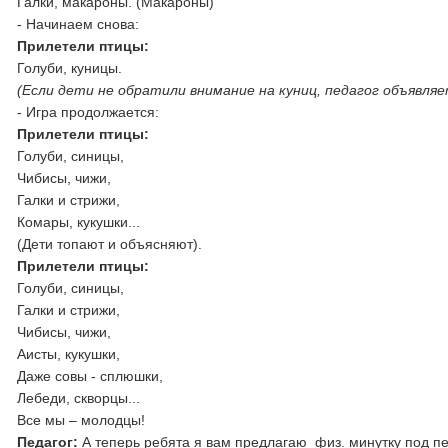
Галки, макароны. (Макароны)
- Начинаем снова:
Прилетели птицы:
Голуби, куницы.
(Если дети не обратили внимание на куниц, педагог объявляет
- Игра продолжается:
Прилетели птицы:
Голуби, синицы,
Чибисы, чижи,
Галки и стрижи,
Комары, кукушки...
(Дети топают и объясняют).
Прилетели птицы:
Голуби, синицы,
Галки и стрижи,
Чибисы, чижи,
Аисты, кукушки,
Даже совы - сплюшки,
Лебеди, скворцы...
Все мы – молодцы!
Педагог:
А теперь ребята я вам предлагаю физ. минутку под пе