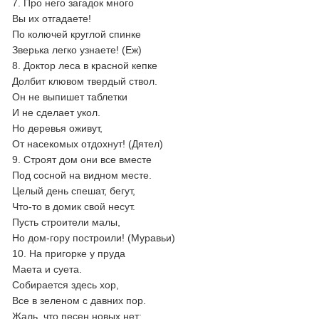
7. Про него загадок много
Вы их отгадаете!
По колючей круглой спинке
Зверька легко узнаете! (Еж)
8. Доктор леса в красной кепке
Долбит клювом твердый ствол.
Он не выпишет таблетки
И не сделает укол.
Но деревья оживут,
От насекомых отдохнут! (Дятел)
9. Строят дом они все вместе
Под сосной на видном месте.
Целый день спешат, бегут,
Что-то в домик свой несут.
Пусть строители малы,
Но дом-гору построили! (Муравьи)
10. На пригорке у пруда
Маета и суета.
Собирается здесь хор,
Все в зеленом с давних пор.
Жаль, что песен новых нет: