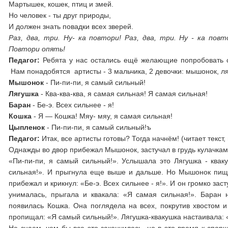
Мартышек, кошек, птиц и змей.
Но человек - ты друг природы,
И должен знать повадки всех зверей.
Раз, два, три. Ну- ка повтори! Раз, два, три. Ну - ка пов
Повтори опять!
Педагог:
Ребята у нас остались ещё желающие попробовать с
Нам понадобятся артисты - 3 мальчика, 2 девочки: мышонок, ля
Мышонок
- Пи-пи-пи, я самый сильный!
Лягушка
- Ква-ква-ква, я самая сильная! Я самая сильная!
Баран
- Бе-э. Всех сильнее - я!
Кошка
- Я — Кошка! Мяу- мяу, я самая сильная!
Цыпленок
- Пи-пи-пи, я самый сильный!ъ
Педагог:
Итак, все артисты готовы? Тогда начнём! (читает текст,
Однажды во двор прибежал Мышонок, застучал в грудь кулачка
«Пи-пи-пи, я самый сильный!». Услышала это Лягушка - кваку
сильная!». И прыгнула еще выше и дальше. Но Мышонок пища
прибежал и крикнул: «Бе-э. Всех сильнее - я!». И он громко з
унималась, прыгала и квакала: «Я самая сильная!». Баран 
появилась Кошка. Она поглядела на всех, покрутив хвостом 
пропищал: «Я самый сильный!». Лягушка-квакушка настаивала: «