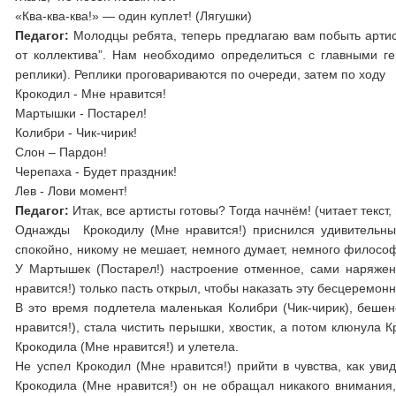
«Ква-ква-ква!» — один куплет! (Лягушки)
Педагог:
Молодцы ребята, теперь предлагаю вам побыть артис
от коллектива”. Нам необходимо определиться с главными г
реплики). Реплики проговариваются по очереди, затем по ходу
Крокодил - Мне нравится!
Мартышки - Постарел!
Колибри - Чик-чирик!
Слон – Пардон!
Черепаха - Будет праздник!
Лев - Лови момент!
Педагог:
Итак, все артисты готовы? Тогда начнём! (читает текст,
Однажды Крокодилу (Мне нравится!) приснился удивительный
спокойно, никому не мешает, немного думает, немного философ
У Мартышек (Постарел!) настроение отменное, сами наряжен
нравится!) только пасть открыл, чтобы наказать эту бесцеремон
В это время подлетела маленькая Колибри (Чик-чирик), беше
нравится!), стала чистить перышки, хвостик, а потом клюнула 
Крокодила (Мне нравится!) и улетела.
Не успел Крокодил (Мне нравится!) прийти в чувства, как уви
Крокодила (Мне нравится!) он не обращал никакого внимания,