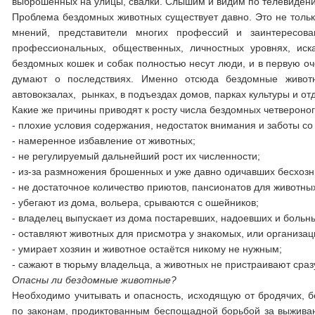
выброшенных на улицы, свалки. Слышим и видим по телевидению
Проблема бездомных животных существует давно. Это не толь
мнений, представители многих профессий и заинтересова
профессиональных, общественных, личностных уровнях, иск
бездомных кошек и собак полностью несут люди, и в первую оче
думают о последствиях. Именно отсюда бездомные животны
автовокзалах, рынках, в подъездах домов, парках культуры и от
Какие же причины приводят к росту числа бездомных четвероноги
- плохие условия содержания, недостаток внимания и заботы со
- намеренное избавление от животных;
- не регулируемый дальнейший рост их численности;
- из-за размножения брошенных и уже давно одичавших бесхозн
- не достаточное количество приютов, пансионатов для животны
- убегают из дома, вольера, срываются с ошейников;
- владелец выпускает из дома постаревших, надоевших и больн
- оставляют животных для присмотра у знакомых, или организац
- умирает хозяин и животное остаётся никому не нужным;
- сажают в тюрьму владельца, а животных не пристраивают сра
Опасны ли бездомные животные?
Необходимо учитывать и опасность, исходящую от бродячих, 
по законам, продиктованным беспощадной борьбой за выжива