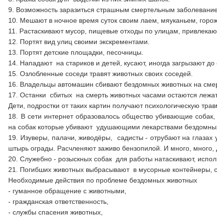
9. Возможность заразиться страшным смертельным заболевание
10. Мешают в ночное время суток своим лаем, мяуканьем, горо
11. Растаскивают мусор, пищевые отходы по улицам, привлекают
12. Портят вид улиц своими экскрементами.
13. Портят детские площадки, песочницы.
14. Нападают на стариков и детей, кусают, иногда загрызают до
15. Озлобленные соседи травят животных своих соседей.
16. Владельцы автомашин сбивают бездомных животных на смерт
17. Останки сбитых на смерть животных часами остаются лежат
Дети, подростки от таких картин получают психологическую трав
18. В сети интернет образовалось общество убивающие собак
на собак которые убивают удушающими лекарствами бездомных
19. Изуверы, палачи, живодёры, садисты - отрубают на глазах 
штырь ограды. Расчленяют заживо бензопилой. И много, много, 
20. Служебно - розыскных собак для работы натаскивают, исполь
21. Погибших животных выбрасывают в мусорные контейнеры,
Необходимые действия по проблеме бездомных животных
- гуманное обращение с животными,
- гражданская ответственность,
- службы спасения животных,