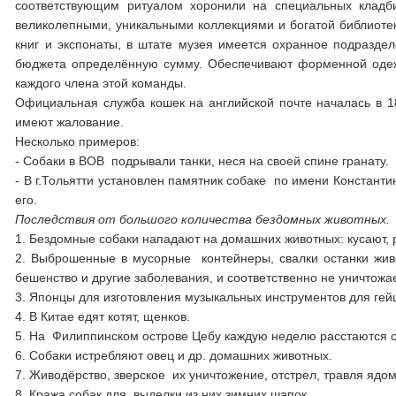
соответствующим ритуалом хоронили на специальных кладб
великолепными, уникальными коллекциями и богатой библиоте
книг и экспонаты, в штате музея имеется охранное подраздел
бюджета определённую сумму. Обеспечивают форменной оде
каждого члена этой команды.
Официальная служба кошек на английской почте началась в 18
имеют жалование.
Несколько примеров:
- Собаки в ВОВ подрывали танки, неся на своей спине гранату.
- В г.Тольятти установлен памятник собаке по имени Константи
его.
Последствия от большого количества бездомных животных.
1. Бездомные собаки нападают на домашних животных: кусают, р
2. Выброшенные в мусорные контейнеры, свалки останки живо
бешенство и другие заболевания, и соответственно не уничтож
3. Японцы для изготовления музыкальных инструментов для гей
4. В Китае едят котят, щенков.
5. На Филиппинском острове Цебу каждую неделю расстаются с
6. Собаки истребляют овец и др. домашних животных.
7. Живодёрство, зверское их уничтожение, отстрел, травля ядом
8. Кража собак для выделки из них зимних шапок.