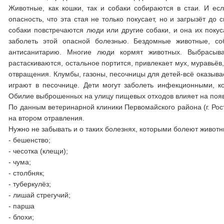
Животные, как кошки, так и собаки собираются в стаи. И ес
опасность, что эта стая не только покусает, но и загрызёт д
собаки повстречаются люди или другие собаки, и она их покус
заболеть этой опасной болезнью. Бездомные животные, с
антисанитарию. Многие люди кормят животных. Выбрасыва
растаскиваются, остальное портится, привлекает мух, муравьёв
отвращения. Клумбы, газоны, песочницы для детей-всё оказыва
играют в песочнице. Дети могут заболеть инфекционными, 
Обилие выброшенных на улицу пищевых отходов влияет на появ
По данным ветеринарной клиники Первомайского района (г. Рос
на втором отравления.
Нужно не забывать и о таких болезнях, которыми болеют живот
- бешенство;
- чесотка (клещи);
- чума;
- столбняк;
- туберкулёз;
- лишай стрегучий;
- парша
- блохи;