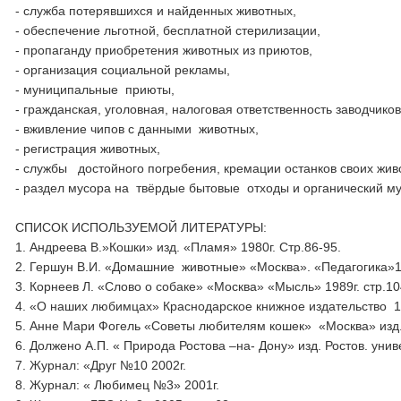
- служба потерявшихся и найденных животных,
- обеспечение льготной, бесплатной стерилизации,
- пропаганду приобретения животных из приютов,
- организация социальной рекламы,
- муниципальные приюты,
- гражданская, уголовная, налоговая ответственность заводчиков
- вживление чипов с данными животных,
- регистрация животных,
- службы достойного погребения, кремации останков своих жив
- раздел мусора на твёрдые бытовые отходы и органический му
СПИСОК ИСПОЛЬЗУЕМОЙ ЛИТЕРАТУРЫ:
1. Андреева В.»Кошки» изд. «Пламя» 1980г. Стр.86-95.
2. Гершун В.И. «Домашние животные» «Москва». «Педагогика»199
3. Корнеев Л. «Слово о собаке» «Москва» «Мысль» 1989г. стр.10
4. «О наших любимцах» Краснодарское книжное издательство 19
5. Анне Мари Фогель «Советы любителям кошек» «Москва» изд.
6. Должено А.П. « Природа Ростова –на- Дону» изд. Ростов. униве
7. Журнал: «Друг №10 2002г.
8. Журнал: « Любимец №3» 2001г.