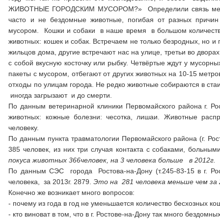
ЖИВОТНЫЕ ГОРОДСКИМ МУСОРОМ?» Определили связь между 
часто и не бездомные животные, погибая от разных причин
мусором. Кошки и собаки в наше время в большом количеств
животных: кошек и собак. Встречаем не только безродных, но и
жильцов дома, другие встречают нас на улице, третьи во двора
с собой вкусную косточку или рыбку. Четвёртые ждут у мусорн
пакеты с мусором, отбегают от других животных на 10-15 метр
отходы по улицам города. Не редко животные собираются в стаи 
иногда загрызают и до смерти.
По данным ветеринарной клиники Первомайского района г. Ро
животных: кожные болезни: чесотка, лишаи. Животные расп
человеку.
По данным пункта травматологии Первомайского района (г. Росто
385 человек, из них три случая контакта с собаками, больным
покуса животных 366человек, на 3 человека больше в 2012г.
По данным СЭС города Ростова-на-Дону (т.245-83-15 в г. Ро
человека, за 2013г. 2879.
Это на 281 человека меньше чем за 
Конечно же возникает много вопросов:
- почему из года в год не уменьшается количество бесхозных ко
- кто виноват в том, что в г. Ростове-на-Дону так много бездомны