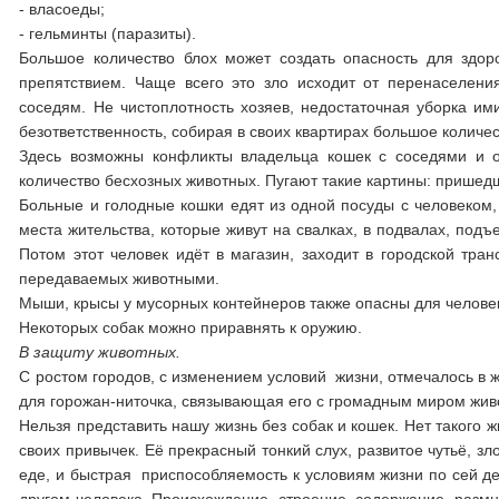
- власоеды;
- гельминты (паразиты).
Большое количество блох может создать опасность для здо
препятствием. Чаще всего это зло исходит от перенаселени
соседям. Не чистоплотность хозяев, недостаточная уборка им
безответственность, собирая в своих квартирах большое количес
Здесь возможны конфликты владельца кошек с соседями и 
количество бесхозных животных. Пугают такие картины: пришед
Больные и голодные кошки едят из одной посуды с человеком,
места жительства, которые живут на свалках, в подвалах, подъе
Потом этот человек идёт в магазин, заходит в городской тран
передаваемых животными.
Мыши, крысы у мусорных контейнеров также опасны для челове
Некоторых собак можно приравнять к оружию.
В защиту животных.
С ростом городов, с изменением условий жизни, отмечалось в 
для горожан-ниточка, связывающая его с громадным миром живо
Нельзя представить нашу жизнь без собак и кошек. Нет такого 
своих привычек. Её прекрасный тонкий слух, развитое чутьё, з
еде, и быстрая приспособляемость к условиям жизни по сей д