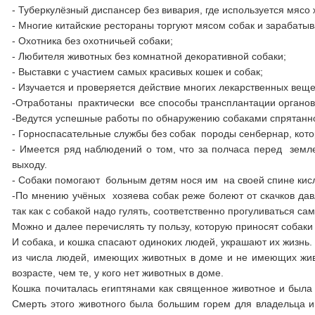
- Туберкулёзный диспансер без вивария, где используется мясо
- Многие китайские рестораны торгуют мясом собак и зарабатыв
- Охотника без охотничьей собаки;
- Любителя животных без комнатной декоративной собаки;
- Выставки с участием самых красивых кошек и собак;
- Изучается и проверяется действие многих лекарственных веще
-Отработаны практически все способы трансплантации органов и
-Ведутся успешные работы по обнаружению собаками спрятанно
- Горноспасательные службы без собак породы сенбернар, кото
- Имеется ряд наблюдений о том, что за полчаса перед зем
выходу.
- Собаки помогают больным детям нося им на своей спине ки
-По мнению учёных хозяева собак реже болеют от скачков давл
так как с собакой надо гулять, соответственно прогуливаться са
Можно и далее перечислять ту пользу, которую приносят собаки
И собака, и кошка спасают одиноких людей, украшают их жизнь
из числа людей, имеющих животных в доме и не имеющих живо
возрасте, чем те, у кого нет животных в доме.
Кошка почиталась египтянами как священное животное и была в
Смерть этого животного была большим горем для владельца и 