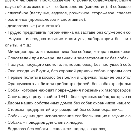
другом человека. Происхождение, строение, содержание, размн
наука об этих животных – собаководство (кинология). В собако
- служебное (пастушье, ездовое, розыскное, сторожевое, спасател
- охотничье (промысловое и спортивные);
- декоративные (комнатные).
- Трудно представить пограничника на заставе без служебной со
- Научно- исследовательские институты, лаборатории без пи
опыты, и т. д.;
- Милиционера или таможенника без собаки, которая вынюхивает
- Спасателей при пожаре, лавинах и землетрясениях без собак,
- Пастуха, пасущего своих телят, коров, овец, без пастушьей соб
- Оленевода из Якутии, без хорошей упряжки собак- породы лае
- Первые полёты в космос без Белки и Стрелки; позднее без Угол
- Французского любителя грибов трюфелей, без собак трюфельни
- Собак которые находят повреждения подземных газопроводо
- Санитарную роту в войне 1941г. без служивых собак, которые 
- Дворы наших собственных домов без собак охранников нашег
- Сторожа предприятий и учреждений без собаки охранника;
- Собак - «уши» для использования слабослышащих и глухих люде
- Собака – поводырь для слепых людей;
- Водолаза без собаки – спасателя породы водолаз;