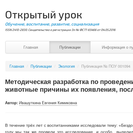
Открытый урок
Обучение, воспитание, развитие, социализация
ISSN 2410-2830. Свидетельство о регистрации Эл № ФС77-65466 от 04.05.2016
Главная
Публикации
Информация о п
Главная
/
Публикации
/
Экология
/
Публикация № ПОУ 001094
Методическая разработка по проведе
животные причины их появления, посл
Автор:
Ивашуткина Евгения Кимиковна
В течение трёх лет с воспитанниками исследовали тему: «Безд
году мы так же провели это исследование, и особо выде