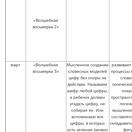
«Волшебная
восьмерка 2»
март
«Волшебная
Мысленное создание
- развивает
восьмерка 3»
словесных моделей
процессы 
цифр без опоры на
слове
действие. Называем
логическо
шифр любой цифры,
опер
а ребенок должен
пространс
угадать цифру, не
логич
собирая ее. Или
мышления
вспоминаем все
составлят
цифры, в которых
складыват
есть зеленая (можно
фиг