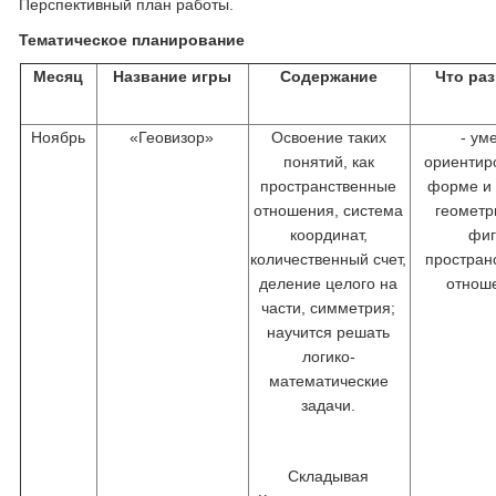
Перспективный план работы.
Тематическое планирование
Месяц
Название игры
Содержание
Что ра
Ноябрь
«Геовизор»
Освоение таких
- ум
понятий, как
ориентир
пространственные
форме и
отношения, система
геометр
координат,
фиг
количественный счет,
простран
деление целого на
отнош
части, симметрия;
научится решать
логико-
математические
задачи.
Складывая