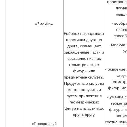
пространс
логич
мышл
- вообр
«Змейка»
творч
Ребенок накладывает
способ
пластинки друга на
- мелкую
друга, совмещает
ру
закрашенные части и
составляет из них
геометрические
- освоение
фигуры или
стру
предметные силуэты.
геометр
Предметные силуэты
фигур, их
можно получить и
путем приложения
- умение 
геометрических
геометр
фигур на пластинках
фигуры и
друг к другу.
пони
соотношени
«Прозрачный