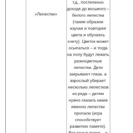
т.д., постепенно
доходя до восьмого –
«Лепестки»
белого лепестка
(таким образом
изучая и повторяя
цвета и обучаясь
счету). Цветок может
осыпаться – и тогда
на полу будут лежать
разноцветные
лепестки. Дети
закрывают глаза, а
взрослый убирает
несколько лепестков
из ряда – детям
нужно сказать какие
именно лепестки
пропали (игра
способствует
развитию памяти).
Вот подул ветер – и