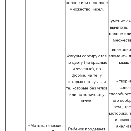
полное или неполное
множество чисел.
- умение с
вычитать,
полное ил
множеств
- внимание
Фигуры сортируются
элементы л
по цвету (на красные
мышл
и зеленые), по
форме, на те, у
- творч
которых есть углы и
сенс
те, которые без углов
способност
или по количеству
его вооб
углов.
речь, тр
моторики, 
и осяза
«Математические
анализ
Ребенок продевает