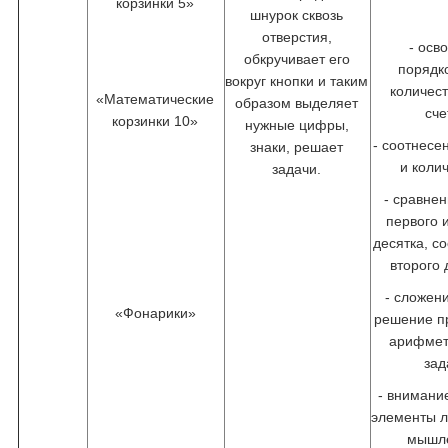
корзинки 5»
шнурок сквозь
отверстия,
- осв
обкручивает его
порядк
вокруг кнопки и таким
количес
«Математические
образом выделяет
сче
корзинки 10»
нужные цифры,
- соотнес
знаки, решает
и коли
задачи.
- сравне
первого 
десятка, с
второго 
- сложен
«Фонарики»
решение п
арифмет
зад
- внимани
элементы л
мышл