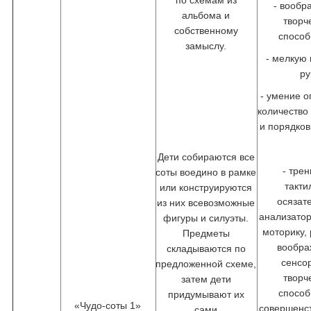
по схемам из
- вообр
альбома и
творч
собственному
способ
замыслу.
- мелкую
ру
- умение 
количество
и порядко
Дети собираются все
- тре
соты воедино в рамке
такти
или конструируются
осязат
из них всевозможные
анализато
фигуры и силуэты.
моторику,
Предметы
вообра
складываются по
сенсо
предложенной схеме,
творч
затем дети
способ
придумывают их
«Чудо-соты 1»
совершенст
сами