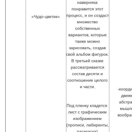
наверняка
понравится этот
процесс, и он создаст
«Чудо-цветик»
множество
собственных
вариантов, которые
также можно
зарисовать, создав
свой альбом фигурок.
В третьей сказке
рассматривается
состав десяти и
соотношение целого
и части.
-коорд
движ
абстр
Под пленку кладется
мышл
лист с графическим
вообра
изображением
(прописи, лабиринты,
раскраска)