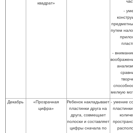
час
квадрат»
- ум
констру
предметны
путем нал
прило
пласт
- внимани
воображен
анализи
сравн
творч
способнос
мелкую мот
Декабрь
«Прозрачная
Ребенок накладывает
- умение с
цифра»
пластинки друга на
пластинки
друга, совмещает
количе
полоски и составляет
простран
цифры сначала по
распол