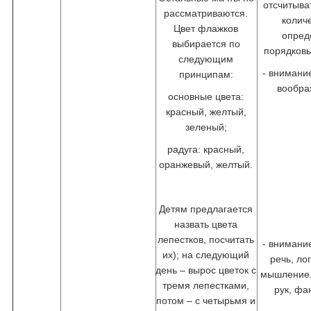
отсчитыва
рассматриваются.
колич
Цвет флажков
опред
выбирается по
порядков
следующим
- внимани
принципам:
вообра
основные цвета:
красный, желтый,
зеленый;
радуга: красный,
оранжевый, желтый.
Детям предлагается
назвать цвета
лепестков, посчитать
- внимани
их); на следующий
речь, ло
день – вырос цветок с
мышление,
тремя лепестками,
рук, фа
потом – с четырьмя и