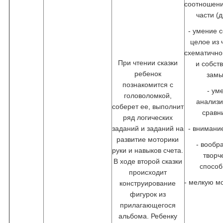
соотношени
части (
- умение 
целое из 
схематично
При чтении сказки
и собст
ребенок
замы
познакомится с
- ум
головоломкой,
анализи
соберет ее, выполнит
сравн
ряд логических
заданий и заданий на
- внимани
развитие моторики
- вообр
руки и навыков счета.
творч
В ходе второй сказки
способ
происходит
- мелкую м
конструирование
фигурок из
прилагающегося
альбома. Ребенку