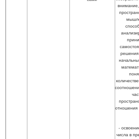
внимание,
простран
мышл
спосо
анализи
прин
самосто
решения
начальны
математ
поня
количестве
соотношени
час
простран
отношения
- освоени
числа в пр