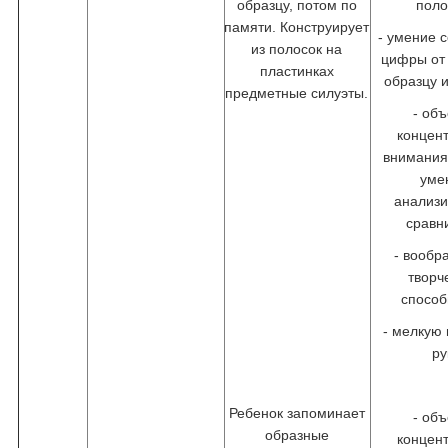
образцу, потом по
поло
памяти. Конструирует
- умение 
из полосок на
цифры от 
пластинках
образцу 
предметные силуэты.
- об
концен
внимания
уме
анализи
сравн
- вообр
творч
способ
- мелкую
ру
Ребенок запоминает
- об
образные
концен