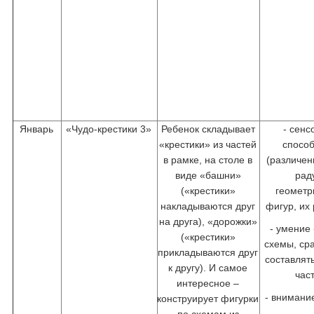
Январь
«Чудо-крестики 3»
Ребенок складывает
- сен
«крестики» из частей
спосо
в рамке, на столе в
(различен
виде «башни»
рад
(«крестики»
геометр
накладываются друг
фигур, их
на друга), «дорожки»
- умение
(«крестики»
схемы, ср
прикладываются друг
составлят
к другу). И самое
час
интересное –
- внимани
конструирует фигурки