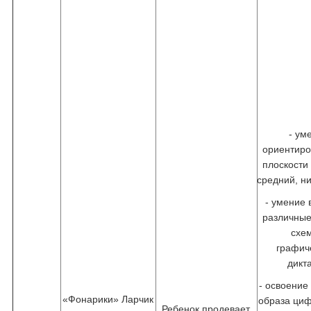
- ум
ориентиро
плоскости
средний, н
- умение
различные
схе
графич
дикт
- освоение
«Фонарики» Ларчик
образа циф
Ребенок продевает