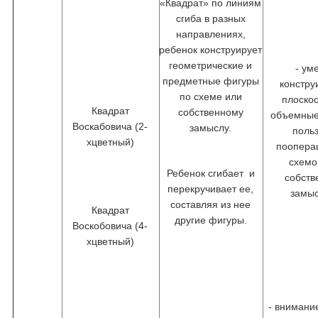
«Квадрат» по линиям
сгиба в разных
направлениях,
ребенок конструирует
геометрические и
- ум
предметные фигуры
констру
по схеме или
плоско
Квадрат
собственному
объемные
Воскабовича (2-
замыслу.
поль
хцветный)
поопера
схемо
Ребенок сгибает и
собст
перекручивает ее,
замы
составляя из нее
Квадрат
другие фигуры.
Воскобовича (4-
хцветный)
- внимани