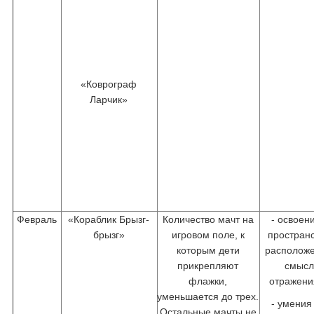
«Коврограф
Ларчик»
Февраль
«Кораблик Брызг-
Количество мачт на
- освоен
брызг»
игровом поле, к
простран
которым дети
расположе
прикрепляют
смысл
флажки,
отражени
уменьшается до трех.
- умения
Остальные мачты не