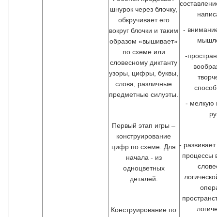
составлени
шнурок через блочку,
напис
обкручивает его
- внимани
вокруг блочки и таким
мышл
образом «вышивает»
по схеме или
-простра
словесному диктанту
вообра
узоры, цифры, буквы,
творч
слова, различные
способ
предметные силуэты.
- мелкую
ру
Первый этап игры –
конструирование
- развивает
цифр по схеме. Для
процессы 
начала - из
слове
одноцветных
логическо
деталей.
опер
пространс
логич
Конструирование по