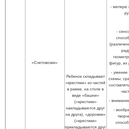
- мелкую
ру
- сен
спосо
(различен
рад
геометр
«Счетовозик»
фигур, их
- умение
Ребенок складывает
схемы, ср
«крестики» из частей
составлят
в рамке, на столе в
час
виде «башни»
- внимани
(«крестики»
накладываются друг
- вообр
на друга), «дорожки»
творч
(«крестики»
способ
прикладываются друг