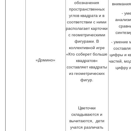
обозначения
внимания
пространственных
- ум
углов квадрата и в
анализи
соответствии с ними
сравн
располагает карточки
синтези
с геометрическими
фигурами. В
- умение
коллективной игре
составля
«Кто соберет больше
цифры и к
«Домино»
квадратов»
частей, мо
составляет квадраты
цифру и
из геометрических
фигур.
Цветочки
складываются и
вычитаются, дети
учатся различать