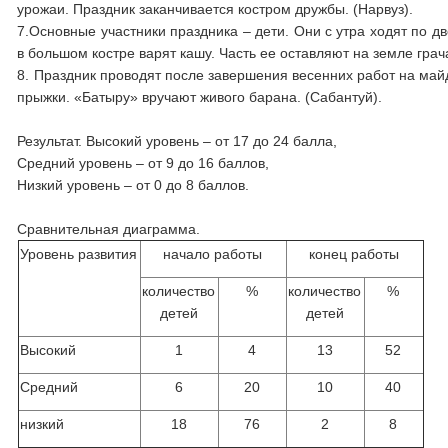
урожаи. Праздник заканчивается костром дружбы. (Нарвуз).
7.Основные участники праздника – дети. Они с утра ходят по 
в большом костре варят кашу. Часть ее оставляют на земле грача
8. Праздник проводят после завершения весенних работ на майд
прыжки. «Батыру» вручают живого барана. (Сабантуй).
Результат. Высокий уровень – от 17 до 24 балла,
Средний уровень – от 9 до 16 баллов,
Низкий уровень – от 0 до 8 баллов.
Сравнительная диаграмма.
Уровень развития
начало работы
конец работы
количество
%
количество
%
детей
детей
Высокий
1
4
13
52
Средний
6
20
10
40
низкий
18
76
2
8