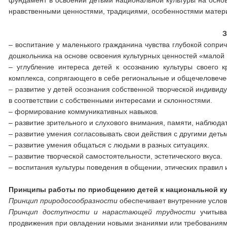
фундамент в освоении детьми национальной культуры на основ
нравственными ценностями, традициями, особенностями матер
З
– воспитание у маленького гражданина чувства глубокой сопри
дошкольника на основе освоения культурных ценностей «малой
– углубление интереса детей к осознанию культуры своего кр
комплекса, сопрягающего в себе региональные и общечеловече
– развитие у детей осознания собственной творческой индивид
в соответствии с собственными интересами и склонностями.
– формирование коммуникативных навыков
.
– развитие зрительного и слухового внимания, памяти, наблюд
– развитие умения согласовывать свои действия с другими деть
– развитие умения общаться с людьми в разных ситуациях.
– развитие творческой самостоятельности, эстетического вкуса.
– воспитания культуры поведения в общении, этических правил 
Принципы работы по приобщению детей к национальной ку
Принцип природосообразности
обеспечивает внутренние услов
Принцип доступности и нарастающей трудности
учитывае
продвижения при овладении новыми знаниями или требованиям