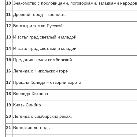
10
Знакомство с пословицами, поговорками, загадками народо
11
Древний город – крепость.
12
Богатыри земли Русской.
13
И встал град светлый и младой.
14
И встал град светлый и младой
15
Предания земли симбирской.
16
Легенда о Никольской горе
17
Пришла Коляда – отворяй ворота.
18
Воевода Хитрово
19
Князь Синбир
20
Легенда о симбирских реках.
21
Волжские легенды