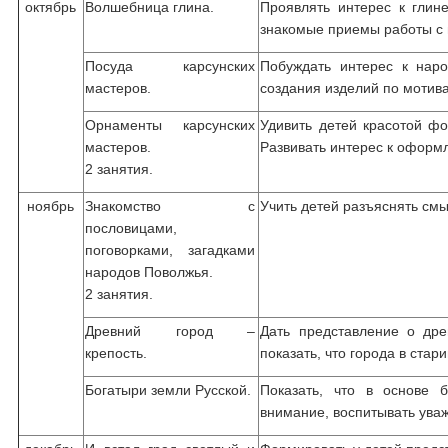
октябрь
Волшебница глина.
Проявлять интерес к глин
знакомые приемы работы с 
Посуда карсунских
Побуждать интерес к наро
мастеров.
создания изделий по мотив
Орнаменты карсунских
Удивить детей красотой фо
мастеров.
Развивать интерес к оформ
2 занятия.
ноябрь
Знакомство с
Учить детей разъяснять смы
пословицами,
поговорками, загадками
народов Поволжья.
2 занятия.
Древний город –
Дать представление о дре
крепость.
показать, что города в стар
Богатыри земли Русской.
Показать, что в основе 
внимание, воспитывать ува