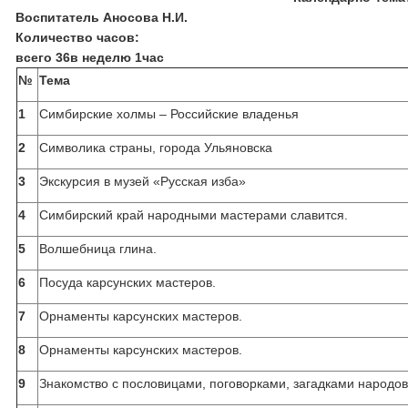
Воспитатель Аносова Н.И.
Количество часов:
всего 36
в неделю 1час
№
Тема
1
Симбирские холмы – Российские владенья
2
Символика страны, города Ульяновска
3
Экскурсия в музей «Русская изба»
4
Симбирский край народными мастерами славится.
5
Волшебница глина.
6
Посуда карсунских мастеров.
7
Орнаменты карсунских мастеров.
8
Орнаменты карсунских мастеров.
9
Знакомство с пословицами, поговорками, загадками народо