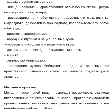
– художественная литература;
– инсценирование и драматизация отрывков из сказок, разуч
имитационного характера;
– рассматривание и обсуждение предметных и сюжетных кар
(
народного
, декоративно-прикладного, изобразительного, обсу
– беседы;
– просмотр видеофильмов;
– народные игрушки и национальные куклы;
–словесные настольные и подвижные игры;
– декоративно-прикладное искусство, живопись;
– музыка;
– этнические мини-музеи.
– посещение музеев, библиотеки – одно из основных сре
нравственного отношения к ним; неоценимое средство разви
активности.
Методы и приёмы
Метод интерактивной игры – означает возможность взаимоде
интерактивные ориентированы на более широкое взаимодействие
организованную познавательную деятельность социальной нап
приобретают собственный опыт.