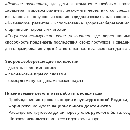
«Речевое развитие»,
где дети знакомятся с глубоким нравс
характера, мировосприятием; знакомить через них со средст
использовать полученные знания в дидактических и словесных иг
«Физическое развитие» использование здоровьесберегающих 
старинными народными играми.
«
Социально-коммуникативное развитие
», где через поним
способность предвидеть последствия своих поступков. Поведе
для формирования у детей ответственности за свое поведение,
Здоровьесберегающие технологии
– дыхательная гимнастика
– пальчиковые игры со словами
– физкультминутки, динамические паузы
Планируемые результаты работы к концу года
– Пробуждение интереса к истории и
культуре своей Родины
,
– Формирование чувств
национального достоинства
.
– Расширение кругозора детей через уголок
русского быта
, со
– Широкое использование всех видов фольклора.