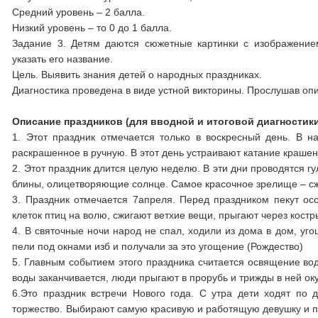
Средний уровень – 2 балла.
Низкий уровень – то 0 до 1 балла.
Задание 3. Детям даются сюжетные картинки с изображение
указать его название.
Цель. Выявить знания детей о народных праздниках.
Диагностика проведена в виде устной викторины. Прослушав оп
Описание праздников (для вводной и итоговой диагностики
1. Этот праздник отмечается только в воскресный день. В н
раскрашенное в ручную. В этот день устраивают катание краше
2. Этот праздник длится целую неделю. В эти дни проводятся г
блины, олицетворяющие солнце. Самое красочное зрелище – сж
3. Праздник отмечается 7апреля. Перед праздником пекут о
клеток птиц на волю, сжигают ветхие вещи, прыгают через кос
4. В святочные ночи народ не спал, ходили из дома в дом, уг
пели под окнами изб и получали за это угощение (Рождество)
5. Главным событием этого праздника считается освящение вод
воды заканчивается, люди прыгают в прорубь и трижды в ней о
6.Это праздник встречи Нового года. С утра дети ходят по
торжество. Выбирают самую красивую и работящую девушку и по