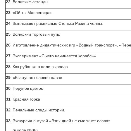
22
Волжские легенды
23
«Ой ты Масленица»
24
Выплывают расписные Стеньки Разина челны.
25
Волжский торговый путь.
26
Изготовление дидактических игр «Водный транспорт», «Пере
27
Эксперимент «С чего начинается корабль»
28
Как рубашка в поле выросла
29
«Выступает словно пава»
30
Перунов цветок
31
Красная горка
32
Печальные следы истории.
33
Экскурсия в музей «Этих дней не смолкнет слава»
(школа №86)