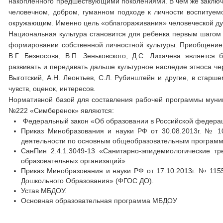
накопленного предшествующими поколениями. В чем же заключае
человечном, добром, гуманном подходе к личности воспитуем
окружающим. Именно цель «облагораживания» человеческой душ
Национальная культура становится для ребенка первым шагом 
формировании собственной личностной культуры. Приобщение
В.Г. Безносова, В.П. Зеньковского, Д.С. Лихачева являетс
развивать и передавать дальше культурное наследие этноса чер
Выготский, А.Н. Леонтьев, С.Л. Рубинштейн и другие, в стар
чувств, оценок, интересов.
Нормативной базой для составления рабочей программы муниц
№222 «Симберенок» являются:
Федеральный закон «Об образовании в Российской федераци
Приказ Минобразования и науки РФ от 30.08.2013г. № 1
деятельности по основным общеобразовательным программ
СанПин 2.4.1.3049-13 «Санитарно-эпидемиологические т
образовательных организаций»
Приказ Минобразования и науки РФ от 17.10.2013г. № 115
Дошкольного Образования» (ФГОС ДО).
Устав МБДОУ.
Основная образовательная программа МБДОУ