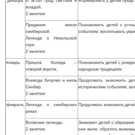
декабрь
И встал град светлый и
Формировать у детей предст
младой.
2 занятия.
Предания земли
Познакомить детей с устн
симбирской.
событиям; воспитывать ува
Легенда о Никольской
горе.
2 занятия.
январь
Пришла Коляда –
Познакомить детей с рожде
отворяй ворота.
народным традициям.
Воевода Хитрово и князь
Продолжать знакомить де
Синбир.
историческим событиям, во
2 занятия.
февраль
Легенда о симбирских
Продолжать знакомить дете
реках.
Волжские легенды.
Знакомит детей с образами 
2 занятия.
они жили; обратить внимани