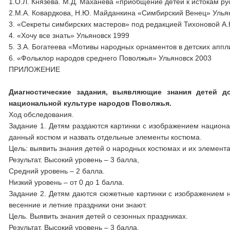
1.О.Л. Князева. М.Д. Маханева «приобщение детей к истокам ру
2.М.А. Ковардкова, Н.Ю. Майданкина «Симбирский Венец» Улья
3. «Секреты симбирских мастеров» под редакцией Тихоновой А.
4. «Хочу все знать» Ульяновск 1999
5. З.А. Богатеева «Мотивы народных орнаментов в детских апп
6. «Фольклор народов среднего Поволжья» Ульяновск 2003
ПРИЛОЖЕНИЕ
Диагностические задания, выявляющие знания детей д
национальной культуре народов Поволжья.
Ход обследования.
Задание 1. Детям раздаются картинки с изображением национа
данный костюм и назвать отдельные элементы костюма.
Цель: выявить знания детей о народных костюмах и их элемента
Результат. Высокий уровень – 3 балла,
Средний уровень – 2 балла.
Низкий уровень – от 0 до 1 балла.
Задание 2. Детям даются сюжетные картинки с изображением на
весенние и летние праздники они знают.
Цель. Выявить знания детей о сезонных праздниках.
Результат. Высокий уровень – 3 балла,