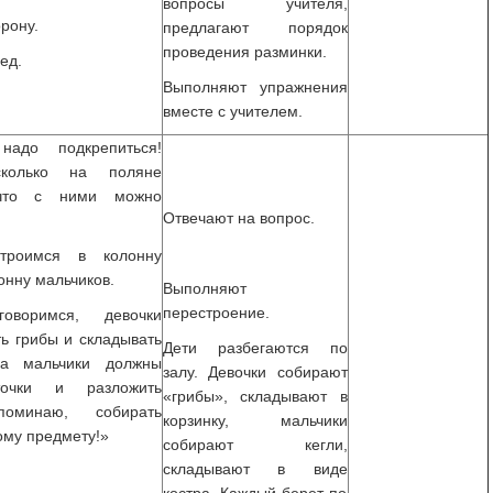
вопросы учителя,
рону.
предлагают порядок
проведения разминки.
ед.
Выполняют упражнения
вместе с учителем.
надо подкрепиться!
сколько на поляне
что с ними можно
Отвечают на вопрос.
строимся в колонну
онну мальчиков.
Выполняют
перестроение.
говоримся, девочки
ть грибы и складывать
Дети разбегаются по
 а мальчики должны
залу. Девочки собирают
точки и разложить
«грибы», складывают в
поминаю, собирать
корзинку, мальчики
ому предмету!»
собирают кегли,
складывают в виде