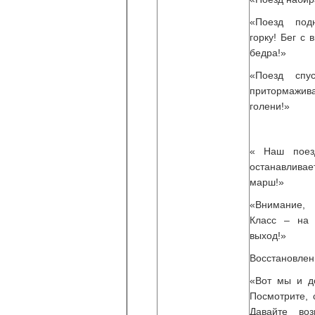
«Поезд под
горку! Бег с
бедра!»
«Поезд спу
притормажива
голени!»
« Наш поез
останавлива
марш!»
«Внимание,
Класс – на 
выход!»
Восстановлен
«Вот мы и д
Посмотрите, 
Давайте во