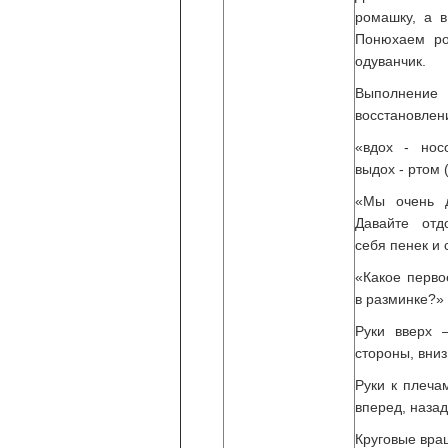
ромашку, а в
Понюхаем р
одуванчик.
Выполнени
восстановлен
«вдох - нос
выдох - ртом 
«Мы очень д
Давайте отд
себя пенек и 
«Какое перво
в разминке?»
Руки вверх –
стороны, вниз
Руки к плеча
вперед, назад
Круговые вра