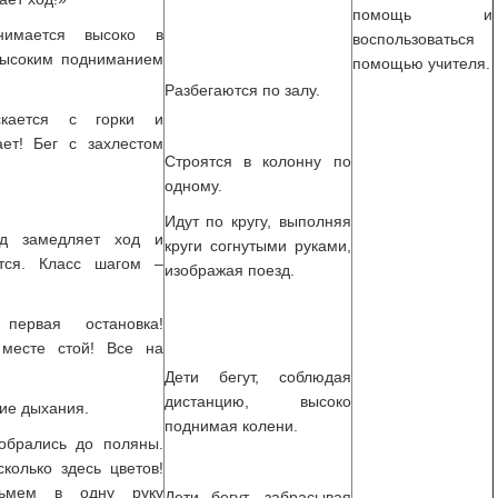
помощь и
нимается высоко в
воспользоваться
 высоким подниманием
помощью учителя.
Разбегаются по залу.
скается с горки и
ет! Бег с захлестом
Строятся в колонну по
одному.
Идут по кругу, выполняя
д замедляет ход и
круги согнутыми руками,
ется. Класс шагом –
изображая поезд.
 первая остановка!
месте стой! Все на
Дети бегут, соблюдая
дистанцию, высоко
ие дыхания.
поднимая колени.
обрались до поляны.
сколько здесь цветов!
зьмем в одну руку
Дети бегут, забрасывая