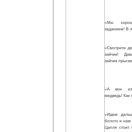
«Мы хоро
заданием! В л
«Смотрите де
зайчик! Да
зайчик прыгае
«А вон из
медведь! Как
«Идем даль
болото и нам
Цапля стоит 