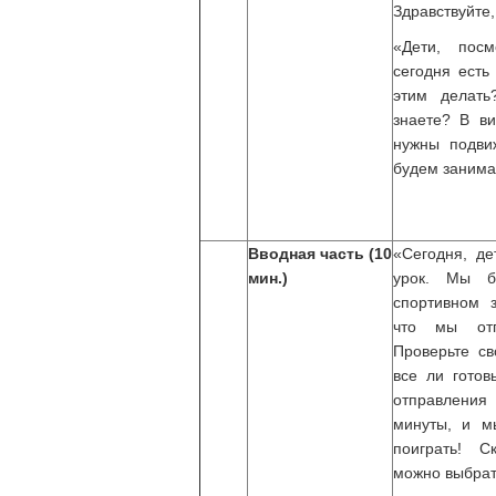
Здравствуйте,
«Дети, пос
сегодня есть
этим делат
знаете? В ви
нужны подв
будем занима
Вводная часть (10
«Сегодня, де
мин.)
урок. Мы б
спортивном з
что мы отп
Проверьте св
все ли готов
отправления
минуты, и м
поиграть! С
можно выбрат