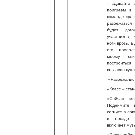
- «Давайте 
поиграем в 
команде «раз
разбежатьс
будет дого
участников, 
ноги врозь, а
его, пропо
моему св
построиться,
согласно куп
«Разбежались!
«Класс – стан
«Сейчас м
Поднимите 
согните в лок
в поезде. 
включает музы
«Поезд набир