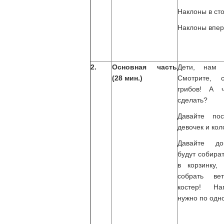
Наклоны в сто
Наклоны впер
2.
Основная часть
Дети, нам 
(28 мин.)
Смотрите, 
грибов! А 
сделать?
Давайте по
девочек и кол
Давайте до
будут собира
в корзинку,
собрать ве
костер! На
нужно по одн