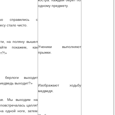
костра. Каждый берет по
одному предмету.
шо справились с
есу стало чисто.
ти, на поляну вышел
Ученики выполняют
вайте покажем, как
прыжки.
т?!»
 берлоги выходит
 медведь выходит?»
Изображают ходьбу
медведя.
ше. Мы выходим на
 повстречалась цапля!
на одной ноге, затем