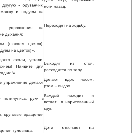
 другую - одуванчик.
ноги назад.
омашку и подуем на
Переходят на ходьбу.
е упражнения на
ие дыхания:
ом (нюхаем цветок),
(дуем на цветок)».
олго ехали, устали.
Выходят из стоя,
охнем! Найдите для
расходятся по залу.
сядьте!»
Делают вдох носом,
е упражнение делают
ртом – выдох.
Каждый находит и
 потянулись, руки в
встает в нарисованный
.
круг.
м, круговые вращения
.
Дети отвечают на
щения туловища.