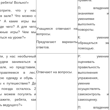
правила.
 ребята! Вольно!»
П: владение
мотрите, что у нас
знаниями и
 в зале? Что можно с
умениями
ь? А какие игры вы
выполнять
де чего? А для чего
Учащиеся отвечают на
повороты.
ижные игры? Чем мы
вопросы.
ться на уроке?»
К: умение
Предлагают варианты
обращаться за
ответов.
помощью.
ти, у нас необычный
Р: умение
удем заниматься в
оценивать
але, но представим,
правильность
Отвечают на вопросы.
равляемся в лес.
выполнения
ою одежду и обувь -
упражнения,
ы к путешествию? До
умение
 поезда осталось 2
осуществлять
ы можем погулять и
самоконтроль и
кажите, ребята, как
самооценку.
ь ведущего?»
П: владение