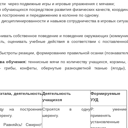
ости через подвижные игры и игровые упражнения с мячами;
я обучающихся посредством развития физических качеств, коорди
а построению и передвижению в колонне по одному.
 дисциплинированности и навыков сотрудничества в игровых ситуа
нивать собственное поведение и поведение окружающих (коммуник
ть, оценивать учебные действия в соответствии с поставленно
 быстроты реакции, формированию правильной осанки (познавател
тва обучения:
теннисные мячи по количеству учащихся, корзины, 
– грибы, конфеты, обернутые разноцветной тканью (ягоды), 
этапа, деятельность
Деятельность
Формируемые
учащихся
УУД
ду на построение
Строятся в одну
Р: умение
еренгу.
шеренгу.
применять
установленные
 Равняйсь! Смирно!