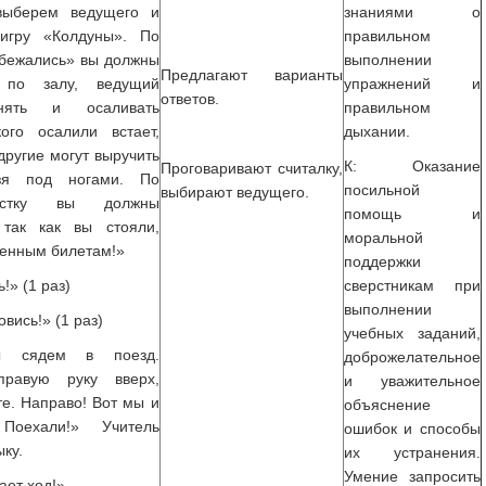
выберем ведущего и
знаниями о
игру «Колдуны». По
правильном
бежались» вы должны
выполнении
Предлагают варианты
я по залу, ведущий
упражнений и
ответов.
нять и осаливать
правильном
кого осалили встает,
дыхании.
 другие могут выручить
К: Оказание
Проговаривают считалку,
лзя под ногами. По
посильной
выбирают ведущего.
истку вы должны
помощь и
 так как вы стояли,
моральной
ленным билетам!»
поддержки
» (1 раз)
сверстникам при
выполнении
овись!» (1 раз)
учебных заданий,
ы сядем в поезд.
доброжелательное
правую руку вверх,
и уважительное
те. Направо! Вот мы и
объяснение
Поехали!» Учитель
ошибок и способы
ку.
их устранения.
Умение запросить
ает ход!»