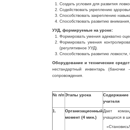
Создать условия для развития ловк
Содействовать укреплению здоровь
Способствовать закреплению навык
Способствовать развитию внимания,
УУД, формируемые на уроке:
Формировать умения адекватно оце
Формировать умения контролирова
(регулятивное УУД).
Способствовать развитию ловкости,
Оборудование и технические средс
нестандартный инвентарь (баночки 
сопровождения.
№ п/п
Этапы урока
Содержание 
учителя
1.
Организационный
Дает коман
момент (4 мин.)
учащихся в ш
«Становись!