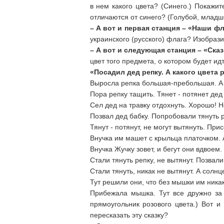
в нем какого цвета? (Синего.) Покажи
отличаются от синего? (Голубой, младши
– А вот и первая станция – «Наши ф
украинского (русского) флага? Изобраз
– А вот и следующая станция – «Сказ
цвет того предмета, о котором будет ид
«Посадил дед репку. А какого цвета 
Выросла репка большая-пребольшая. А 
Пора репку тащить. Тянет - потянет дед 
Сел дед на травку отдохнуть. Хорошо! 
Позвал дед бабку. Попробовали тянуть р
Тянут - потянут, не могут вытянуть. При
Внучка им машет с крыльца платочком. 
Внучка Жучку зовет, и бегут они вдвоем
Стали тянуть репку, не вытянут. Позвали
Стали тянуть, никак не вытянут. А солн
Тут решили они, что без мышки им ника
Прибежала мышка. Тут все дружно за
прямоугольник розового цвета.) Вот и
пересказать эту сказку?