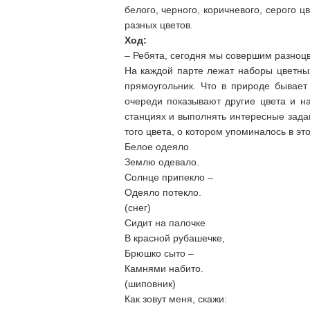
белого, черного, коричневого, серого ц
разных цветов.
Ход:
– Ребята, сегодня мы совершим разноцв
На каждой парте лежат наборы цветных
прямоугольник. Что в природе бывает
очереди показывают другие цвета и на
станциях и выполнять интересные задан
того цвета, о котором упоминалось в это
Белое одеяло
Землю одевало.
Солнце припекло –
Одеяло потекло.
(снег)
Сидит на палочке
В красной рубашечке,
Брюшко сыто –
Камнями набито.
(шиповник)
Как зовут меня, скажи: