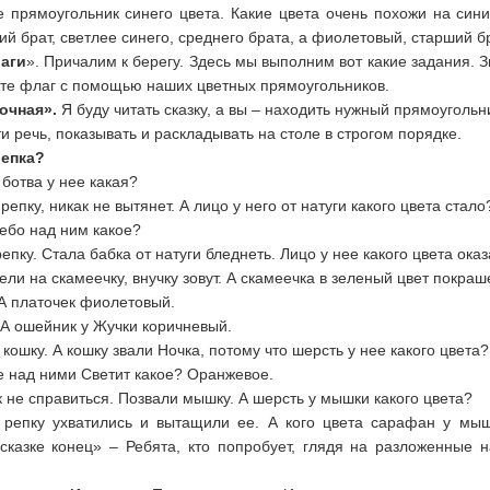
те прямоугольник синего цвета. Какие цвета очень похожи на син
й брат, светлее синего, среднего брата, а фиолетовый, старший бр
лаги
». Причалим к берегу. Здесь мы выполним вот какие задания. 
ите флаг с помощью наших цветных прямоугольников.
очная».
Я буду читать сказку, а вы – находить нужный прямоугольн
ти речь, показывать и раскладывать на столе в строгом порядке.
репка?
ботва у нее какая?
репку, никак не вытянет. А лицо у него от натуги какого цвета стало
Небо над ним какое?
епку. Стала бабка от натуги бледнеть. Лицо у нее какого цвета ока
сели на скамеечку, внучку зовут. А скамеечка в зеленый цвет покраш
А платочек фиолетовый.
. А ошейник у Жучки коричневый.
 кошку. А кошку звали Ночка, потому что шерсть у нее какого цвета?
це над ними Светит какое? Оранжевое.
к не справиться. Позвали мышку. А шерсть у мышки какого цвета?
 репку ухватились и вытащили ее. А кого цвета сарафан у мыш
 сказке конец» – Ребята, кто попробует, глядя на разложенные 