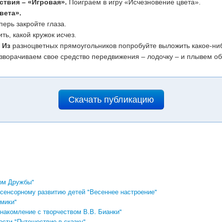
ствия – «Игровая».
Поиграем в игру «Исчезновение цвета».
вета».
ерь закройте глаза.
ть, какой кружок исчез.
. Из
разноцветных прямоугольников попробуйте выложить какое-ни
зворачиваем свое средство передвижения – лодочку – и плывем об
Скачать публикацию
ом Дружбы"
сенсорному развитию детей "Весеннее настроение"
мики"
накомление с творчеством В.В. Бианки"
ости "Путешествие в сказку"