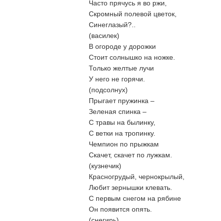
Часто прячусь я во ржи,
Скромный полевой цветок,
Синеглазый?..
(василек)
В огороде у дорожки
Стоит солнышко на ножке.
Только желтые лучи
У него не горячи.
(подсолнух)
Прыгает пружинка –
Зеленая спинка –
С травы на былинку,
С ветки на тропинку.
Чемпион по прыжкам
Скачет, скачет по лужкам.
(кузнечик)
Красногрудый, чернокрылый,
Любит зернышки клевать.
С первым снегом на рябине
Он появится опять.
(снегирь)