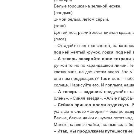
Белые горошки на зеленой ножке.
(ландыш)
Зимой белый, летом серый.
(заяц)
Долгий нос, рыжий хвост дивная краса, эт
(лиса)
– Отгадайте вид транспорта, на которо
под ней желтый кружок, лодка, под ней 
– А теперь раскройте свои тетради
и
ручкой точно по карандашной линии. Теп
клетку вниз, на две клетки влево. Что 
они нам предвещают? Так и есть – небо
солнце. Нарисуйте его. И поплыла наш
– А теперь – задание:
придумайте так
олень», «Синяя звезда», «Алые паруса»
– Сейчас пришло время отдохнуть
. 
услышите слово «шторм» – быстро возв
Белые, белые чайки с шумом летят над 
Милые, славные чайки, полные силы бо
–
Итак, мы продолжаем путешествие