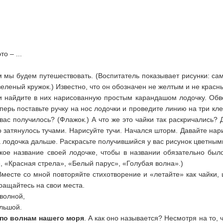
о – ...
м мы будем путешествовать. (Воспитатель показывает рисунки: са
зеленый кружок.) Известно, что он обозначен не желтым и не красны
 найдите в них нарисованную простым карандашом лодочку. Обве
ерь поставьте ручку на нос лодочки и проведите линию на три клет
у вас получилось? (Флажок.) А что же это чайки так раскричались
 затянулось тучами. Нарисуйте тучи. Начался шторм. Давайте нари
а лодочка дальше. Раскрасьте получившийся у вас рисунок цветны
ое название своей лодочке, чтобы в названии обязательно было
, «Красная стрела», «Белый парус», «Голубая волна».)
Вместе со мной повторяйте стихотворение и «летайте» как чайки, 
ращайтесь на свои места.
волной,
льшой.
 по волнам нашего моря
. А как оно называется? Несмотря на то,