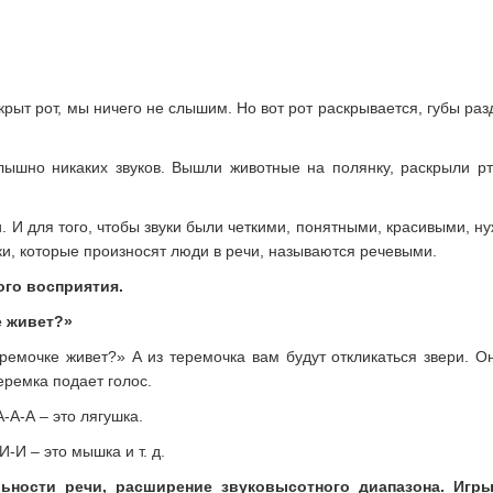
акрыт рот, мы ничего не слышим. Но вот рот раскрывается, губы ра
слышно никаких звуков. Вышли животные на полянку, раскрыли рт
и. И для того, чтобы звуки были четкими, понятными, красивыми, н
уки, которые произносят люди в речи, называются речевыми.
ого восприятия.
е живет?»
еремочке живет?» А из теремочка вам будут откликаться звери. О
еремка подает голос.
А-А – это лягушка.
И – это мышка и т. д.
ьности речи, расширение звуковысотного диапазона. Игр