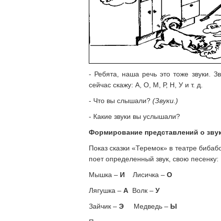
- Ребята, наша речь это тоже звуки. 
сейчас скажу: А, О, М, Р, Н, У и т. д.
- Что вы слышали?
(Звуки.)
- Какие звуки вы услышали?
Формирование
представлений о зву
Показ сказки «Теремок» в театре бибабо
поет определенный звук, свою песенку:
Мышка –
И
Лисичка –
О
Лягушка –
А
Волк –
У
Зайчик –
Э
Медведь –
Ы