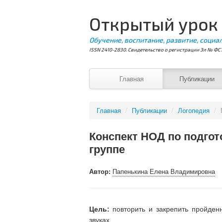
Открытый урок
Обучение, воспитание, развитие, социа
ISSN 2410-2830. Свидетельство о регистрации Эл № ФС7
Главная
Публикации
Главная
/
Публикации
/
Логопедия
/
Конспект НОД по подгот
группе
Автор:
Папенькина Елена Владимировна
Цель:
повторить и закрепить пройден
звуках.