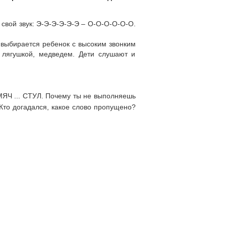
 свой звук: Э-Э-Э-Э-Э-Э – О-О-О-О-О-О.
выбирается ребенок с высоким звонким
 лягушкой, медведем. Дети слушают и
ЯЧ ... СТУЛ. Почему ты не выполняешь
 Кто догадался, какое слово пропущено?