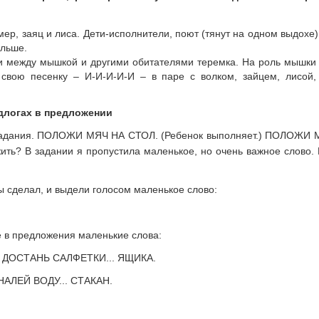
ер, заяц и лиса. Дети-исполнители, поют (тянут на одном выдохе)
ольше.
и между мышкой и другими обитателями теремка. На роль мышки 
свою песенку – И-И-И-И-И – в паре с волком, зайцем, лисой,
длогах в предложении
 задания. ПОЛОЖИ МЯЧ НА СТОЛ. (Ребенок выполняет.) ПОЛОЖИ М
ить? В задании я пропустила маленькое, но очень важное слово.
ты сделал, и выдели голосом маленькое слово:
е в предложения маленькие слова:
ТАНЬ САЛФЕТКИ... ЯЩИКА.
Й ВОДУ... СТАКАН.