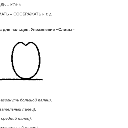
 – КОНЬ
– СООБРАЖАТЬ и т. д.
ка для пальцев. Упражнение «Сливы»
разогнуть большой палец),
зательный палец),
 средний палец),
казательный палец),