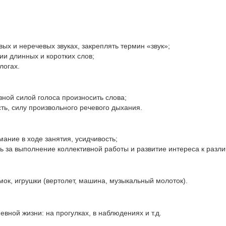
х и неречевых звуках, закреплять термин «звук»;
ии длинных и коротких слов;
логах.
зной силой голоса про­износить слова;
ть, силу произвольного речевого дыхания.
ание в ходе занятия, усидчивость;
ь за выполнение коллективной работы и развитие интереса к разл
ок, игрушки (вертолет, машина, музыкальный молоток).
вной жизни: на про­гулках, в наблюдениях и т.д.