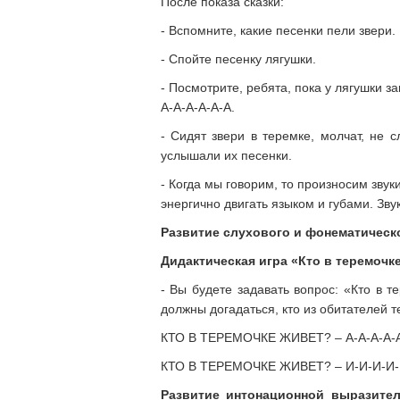
После показа сказки:
- Вспомните, какие песенки пели звери.
- Спойте песенку лягушки.
- Посмотрите, ребята, пока у лягушки з
А-А-А-А-А-А.
- Сидят звери в теремке, молчат, не 
услышали их песенки.
- Когда мы говорим, то произносим звук
энергично двигать языком и губами. Зв
Развитие слухового и фонематическ
Дидактическая игра «Кто в теремочк
- Вы будете задавать вопрос: «Кто в т
должны догадаться, кто из обитателей т
КТО В ТЕРЕМОЧКЕ ЖИВЕТ? – А-А-А-А-А-
КТО В ТЕРЕМОЧКЕ ЖИВЕТ? – И-И-И-И-И-
Развитие интонационной выразител