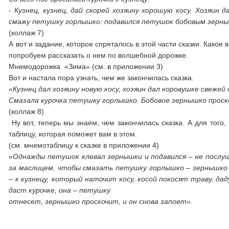
- Кузнец, кузнец, дай скорей хозяину хорошую косу. Хозяин
смажу петушку горлышко: подавился петушок бобовым зер
(коллаж 7)
А вот и задание, которое спряталось в этой части сказки. Какое
попробуем рассказать о нем по волшебной дорожке.
Мнемодорожка «Зима» (см. в приложении 3)
Вот и настала пора узнать, чем же закончилась сказка.
«Кузнец дал хозяину новую косу, хозяин дал коровушке свежей
Смазала курочка петушку горлышко. Бобовое зернышко проскочи
(коллаж 8)
Ну вот, теперь мы знаем, чем закончилась сказка. А для того
таблицу, которая поможет вам в этом.
(см. мнемотаблицу к сказке в приложении 4)
«Однажды петушок клевал зернышки и подавился – не послуша
за маслицем, чтобы смазать петушку горлышко – зернышко пр
– к кузнецу, который наточит косу, косой покосят траву, да
даст курочке, она – петушку
отнесет, зернышко проскочит, и он снова запоет».