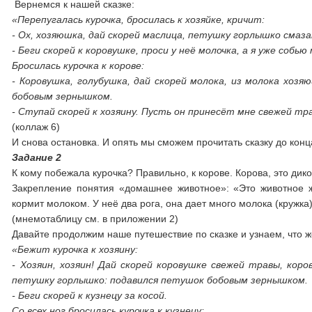
Вернемся к нашей сказке:
«Перепугалась курочка, бросилась к хозяйке, кричит:
- Ох, хозяюшка, дай скорей маслица, петушку горлышко сма
- Беги скорей к коровушке, проси у неё молочка, а я уже собью
Бросилась курочка к корове:
- Коровушка, голубушка, дай скорей молока, из молока хо
бобовым зернышком.
- Ступай скорей к хозяину. Пусть он принесёт мне свежей тр
(коллаж 6)
И снова остановка. И опять мы сможем прочитать сказку до конц
Задание 2
К кому побежала курочка? Правильно, к корове. Корова, это ди
Закрепление понятия «домашнее животное»: «Это животное ж
кормит молоком. У неё два рога, она дает много молока (кружка)
(мнемотаблицу см. в приложении 2)
Давайте продолжим наше путешествие по сказке и узнаем, что 
«Бежит курочка к хозяину:
- Хозяин, хозяин! Дай скорей коровушке свежей травы, кор
петушку горлышко: подавился петушок бобовым зернышком.
- Беги скорей к кузнецу за косой.
Со всех ног бросилась курочка к кузнецу: