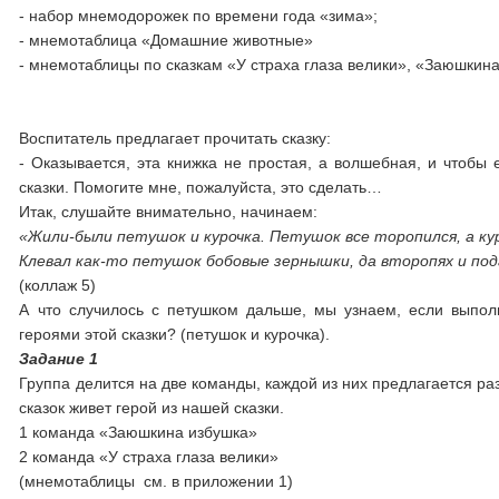
- набор мнемодорожек по времени года «зима»;
- мнемотаблица «Домашние животные»
- мнемотаблицы по сказкам «У страха глаза велики», «Заюшкин
Воспитатель предлагает прочитать сказку:
- Оказывается, эта книжка не простая, а волшебная, и чтобы 
сказки. Помогите мне, пожалуйста, это сделать…
Итак, слушайте внимательно, начинаем:
«Жили-были петушок и курочка. Петушок все торопился, а кур
Клевал как-то петушок бобовые зернышки, да второпях и по
(коллаж 5)
А что случилось с петушком дальше, мы узнаем, если выпол
героями этой сказки? (петушок и курочка).
Задание 1
Группа делится на две команды, каждой из них предлагается разг
сказок живет герой из нашей сказки.
1 команда «Заюшкина избушка»
2 команда «У страха глаза велики»
(мнемотаблицы см. в приложении 1)