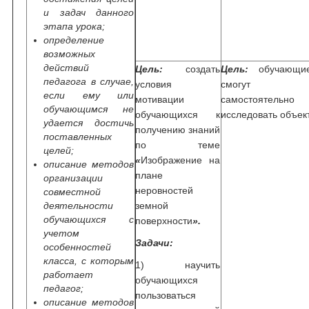
и задач данного
этапа урока;
определение
возможных
действий
Цель:
создать
Цель:
обучающи
педагога в случае,
условия
смогут
если ему или
мотивации
самостоятельно
обучающимся не
обучающихся к
исследовать объект
удается достичь
получению знаний
поставленных
по теме
целей;
«
Изображение на
описание методов
плане
организации
неровностей
совместной
деятельности
земной
обучающихся с
поверхности
».
учетом
Задачи:
особенностей
класса, с которым
1) научить
работает
обучающихся
педагог;
пользоваться
описание методов