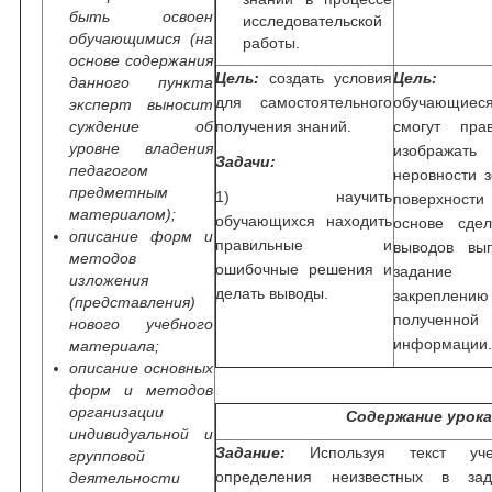
быть освоен
исследовательской
обучающимися (на
работы.
основе содержания
Цель:
создать условия
Цель:
данного пункта
для самостоятельного
обучающиес
эксперт выносит
суждение об
получения знаний.
смогут пра
уровне владения
изображать
Задачи:
педагогом
неровности 
предметным
1) научить
поверхност
материалом);
обучающихся находить
основе сде
описание форм и
правильные и
выводов вы
методов
ошибочные решения и
задани
изложения
делать выводы.
закреплению
(представления)
полученной
нового учебного
информации
материала;
описание основных
форм и методов
организации
Содержание урок
индивидуальной и
Задание:
Используя текст уче
групповой
определения неизвестных в за
деятельности