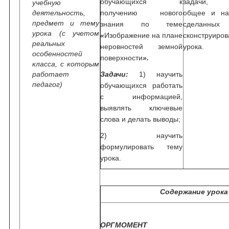
обучающихся к
задачи, в
учебную
деятельность,
получению нового
общее и на
предмет и тему
знания по теме
сделанных 
урока (с учетом
«
Изображение на плане
сконструиров
реальных
неровностей земной
урока.
особенностей
поверхности
».
класса, с которым
работает
Задачи:
1) научить
педагог)
обучающихся работать
с информацией,
выявлять ключевые
слова и делать выводы;
2) научить
формулировать тему
урока.
Содержание урока
ОРГМОМЕНТ