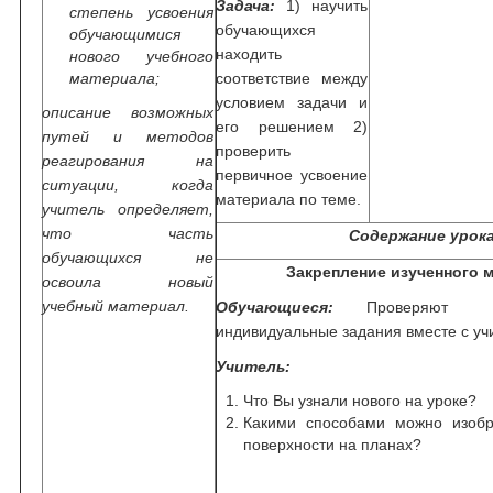
Задача:
1) научить
степень усвоения
обучающихся
обучающимися
находить
нового учебного
материала;
соответствие между
условием задачи и
описание возможных
его решением 2)
путей и методов
проверить
реагирования на
первичное усвоение
ситуации, когда
материала по теме.
учитель определяет,
что часть
Содержание урок
обучающихся не
Закрепление изученного 
освоила новый
учебный материал.
Обучающиеся:
Проверяют 
индивидуальные задания вместе с уч
Учитель:
Что Вы узнали нового на уроке?
Какими способами можно изобр
поверхности на планах?