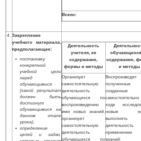
Всего:
4.
Закрепление
учебного материала,
Деятельность
Деятельнос
предполагающее:
учителя, ее
обучающихся
постановку
содержание,
содержание, 
конкретной
формы и методы
и методы
учебной цели
Организует
Воспроизводят
перед
самостоятельную
полученн
обучающимися
(какой результат
деятельность
созданные
должен быть
обучающихся по
самостоятель
достигнут
воспроизведению
ходе исследов
обучающимися на
ими новых знаний,
новые зна
данном этапе
организует
выполнять
урока);
самостоятельную
деятельност
определение
деятельность
применению 
целей и задач,
обучающихся по
знаний:
которые ставит