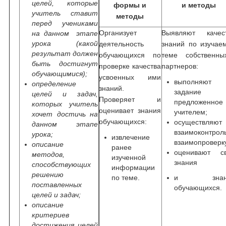
целей, которые
формы и
и методы
учитель ставит
методы
перед учениками
Организует
Выявляют качес
на данном этапе
урока (какой
деятельность
знаний по изучае
результат должен
обучающихся по
теме собственны
быть достигнут
проверке качества
партнеров:
обучающимися);
усвоенных ими
выполняют
определение
знаний.
задание
целей и задач,
Проверяет и
предложенное
которых учитель
оценивает знания
учителем;
хочет достичь на
обучающихся:
осуществляют
данном этапе
взаимоконтрол
урока;
извлечение
взаимопроверк
описание
ранее
оценивают с
методов,
изученной
знания
способствующих
информации
решению
по теме.
и знан
поставленных
обучающихся.
целей и задач;
описание
критериев
достижения целей