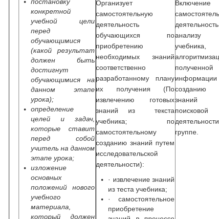
постановку
Организует
Включен
конкретной
самостоятельную
самостоятел
учебной цели
деятельность
деятельнос
перед
обучающихся по
анализу т
обучающимися
приобретению
учебника,
(какой результат
необходимых знаний
алгоритмиза
должен быть
соответственно
полученной
достигнут
разработанному плану
информац
обучающимися на
их получения (По
созданию 
данном этапе
урока);
извлечению готовых
знаний п
определение
знаний из текста
поисковой
целей и задач,
учебника; по
деятельно
которые ставит
самостоятельному
группе.
перед собой
созданию знаний путем
учитель на данном
исследовательской
этапе урока;
деятельности):
изложение
основных
· извлечение знаний
положений нового
из теста учебника;
учебного
· самостоятельное
материала,
приобретение
который должен
знаний в процессе