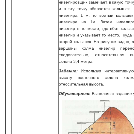
нивелировщик замечает, в какую точк
и в эту точку вбивается колышек. 
нивелира 1 м, то вбитый колышек
нивелира на 1м. Затем нивелир
нивелир в то место, где вбит колыш
нивелир и указывает то место, куда
второй колышек. На рисунке видно, 
вершины холма нивелир перено
следовательно, относительная в
склона 3,4 метра.
Задание:
Используя интерактивную
высоту восточного склона хол
относительная высота.
Обучающиеся:
Выполняют задание у