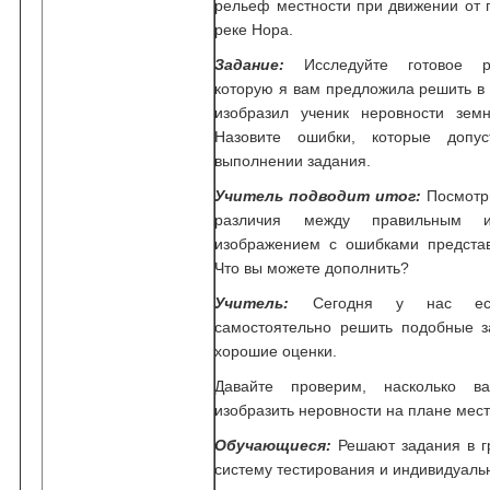
рельеф местности при движении от 
реке Нора.
Задание:
Исследуйте готовое 
которую я вам предложила решить в 
изобразил ученик неровности зем
Назовите ошибки, которые допу
выполнении задания.
Учитель подводит итог:
Посмотр
различия между правильным и
изображением с ошибками предста
Что вы можете дополнить?
Учитель:
Сегодня у нас ест
самостоятельно решить подобные з
хорошие оценки.
Давайте проверим, насколько в
изобразить неровности на плане мес
Обучающиеся:
Решают задания в г
систему тестирования и индивидуаль