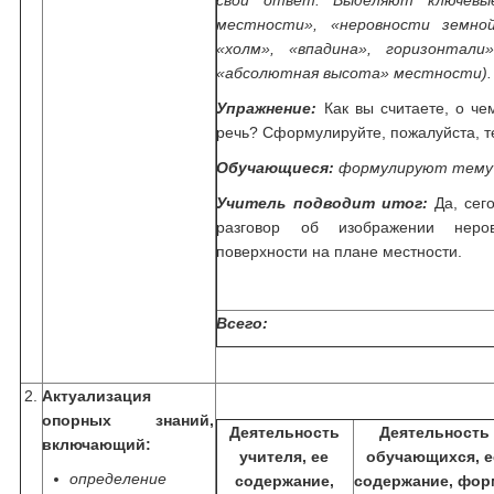
свой ответ. Выделяют ключевы
местности», «неровности земной
«холм», «впадина», горизонтали
«абсолютная высота» местности).
Упражнение:
Как вы считаете, о че
речь? Сформулируйте, пожалуйста, т
Обучающиеся:
формулируют тему 
Учитель подводит итог:
Да, сег
разговор об изображении неро
поверхности на плане местности.
Всего:
2.
Актуализация
опорных знаний,
Деятельность
Деятельность
включающий:
учителя, ее
обучающихся, е
определение
содержание,
содержание, фо