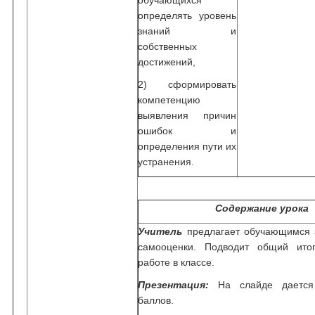
обучающихся
определять уровень
знаний и
собственных
достижений,
2) сформировать
компетенцию
выявления причин
ошибок и
определения пути их
устранения.
Содержание урока
Учитель
предлагает обучающимся з
самооценки. Подводит общий ито
работе в классе.
Презентация:
На слайде дается
баллов.