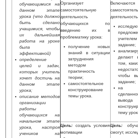
Организует
Включаю
обучающимися на
самостоятельную
самостоятел
данном этапе
урока (что должно
деятельность
деятельность
быть сделано
обучающихся по
исследую
учащимися, чтобы
введению их в
предлож
их дальнейшая
проблематику урока:
учителем
работа на уроке
задание;
получение новых
была
анализ
знаний в ситуации
эффективной)
делают 
затруднения
определение
том, как
методом
целей и задач,
недостат
практичность
которых учитель
чтобы в
теории;
хочет достичь на
задание;
самостоятельное
данном этапе
на о
конструирование
урока;
сделанно
темы урока.
описание методов
вывода
организации
конструи
работы
тему урок
обучающихся на
начальном этапе
Цель:
создать условия
Цель:
обуча
урока, настроя
мотивации
смогут, иссле
учеников на