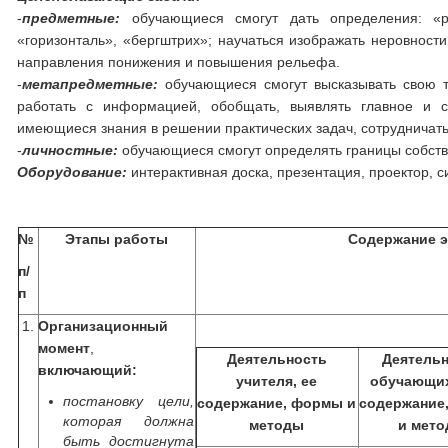
-
предметные:
обучающиеся смогут дать определения: «ре
«горизонталь», «бергштрих»; научаться изображать неровност
направления понижения и повышения рельефа.
-
метапредметные:
обучающиеся смогут высказывать свою то
работать с информацией, обобщать, выявлять главное и с
имеющиеся знания в решении практических задач, сотрудничать 
-
личностные:
обучающиеся смогут определять границы собств
Оборудование:
интерактивная доска, презентация, проектор, с
№
Этапы работы
Содержание э
п/
п
1.
Организационный
момент
,
Деятельность
Деятель
включающий:
учителя, ее
обучающих
постановку цели,
содержание, формы и
содержание
которая должна
методы
и мет
быть достигнута