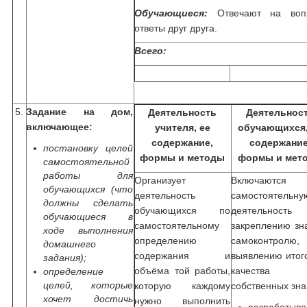
Обучающиеся:
Отвечают на воп
ответы друг друга.
Всего:
5.
Задание на дом,
Деятельность
Деятельнос
включающее:
учителя, ее
обучающихся,
содержание,
содержание
постановку целей
формы и методы
формы и мет
самостоятельной
работы для
Организует
Включаютс
обучающихся (что
деятельность
самостоятельну
должны сделать
обучающихся по
деятельност
обучающиеся в
самостоятельному
закреплению зн
ходе выполнения
определению
самоконтролю,
домашнего
содержания и
выявлению итог
задания);
объёма той работы,
качества
определение
целей, которые
которую каждому
собственных зна
хочет достичь
нужно выполнить