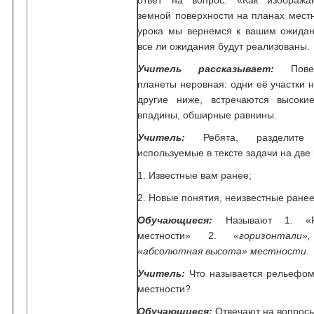
ответ на вопрос: «Как изобража
земной поверхности на планах местн
урока мы вернемся к вашим ожидан
все ли ожидания будут реализованы.
Учитель рассказывает:
Пов
планеты неровная: одни её участки 
другие ниже, встречаются высокие
впадины, обширные равнины.
Учитель:
Ребята, разделите 
используемые в тексте задачи на две
1. Известные вам ранее;
2. Новые понятия, неизвестные ранее
Обучающиеся:
Называют 1. «
местности» 2.
«горизонтали»,
«абсолютная высота» местности.
Учитель:
Что называется рельефом
местности?
Обучающиеся:
Отвечают на вопросы