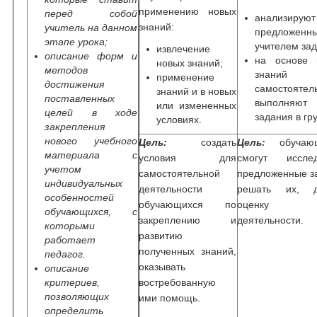
применению новых
перед собой
анализируют
знаний:
учитель на данном
предложенн
этапе урока;
учителем за
извлечение
описание форм и
на основе 
новых знаний;
методов
знаний
применение
достижения
самостоятел
знаний и в новых
поставленных
выполняют
или измененных
целей в ходе
задания в гр
условиях.
закрепления
нового учебного
Цель:
создать
Цель:
обучающ
материала с
условия для
смогут исслед
учетом
самостоятельной
предложенные з
индивидуальных
деятельности
решать их, д
особенностей
обучающихся по
оценку с
обучающихся, с
закреплению и
деятельности.
которыми
развитию
работает
полученных знаний,
педагог.
оказывать
описание
критериев,
востребованную
позволяющих
ими помощь.
определить