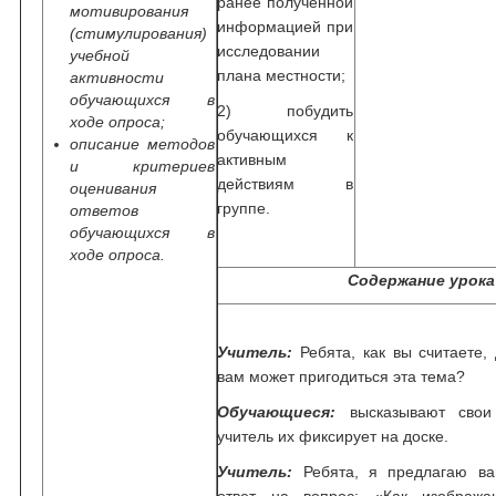
ранее полученной
мотивирования
информацией при
(стимулирования)
исследовании
учебной
плана местности;
активности
обучающихся в
2) побудить
ходе опроса;
обучающихся к
описание методов
активным
и критериев
действиям в
оценивания
группе.
ответов
обучающихся в
ходе опроса.
Содержание урока
Учитель:
Ребята, как вы считаете,
вам может пригодиться эта тема?
Обучающиеся:
высказывают свои
учитель их фиксирует на доске.
Учитель:
Ребята, я предлагаю ва