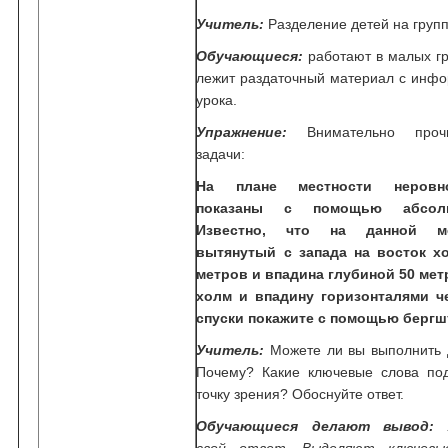
Учитель:
Разделение детей на груп
Обучающиеся:
работают в малых гр
лежит раздаточный материал с инф
урока.
Упражнение:
Внимательно прочи
задачи:
На плане местности неровн
показаны с помощью абсол
Известно, что на данной ме
вытянутый с запада на восток х
метров и впадина глубиной 50 мет
холм и впадину горизонталями ч
спуски покажите с помощью бергш
Учитель:
Можете ли вы выполнить 
Почему? Какие ключевые слова по
точку зрения? Обоснуйте ответ.
Обучающиеся делают вывод:
А