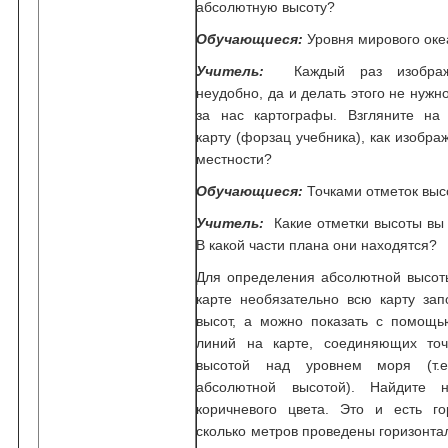
абсолютную высоту?
Обучающиеся:
Уровня мирового оке
Учитель:
Каждый раз изображ
неудобно, да и делать этого не нужн
за нас картографы. Взгляните на
карту (форзац учебника), как изобра
местности?
Обучающиеся:
Точками отметок выс
Учитель:
Какие отметки высоты вы 
В какой части плана они находятся?
Для определения абсолютной высот
карте необязательно всю карту зап
высот, а можно показать с помощь
линий на карте, соединяющих точ
высотой над уровнем моря (т.е
абсолютной высотой). Найдите 
коричневого цвета. Это и есть го
сколько метров проведены горизонта