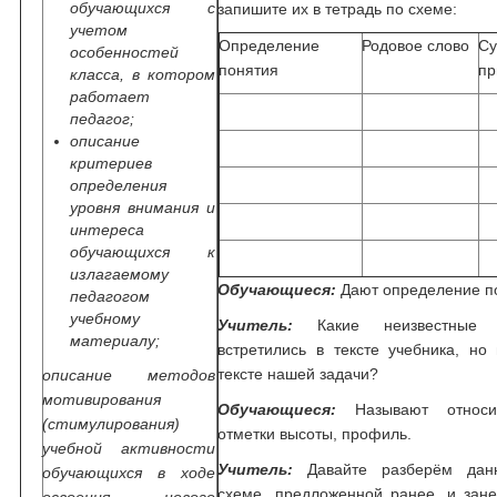
обучающихся с
запишите их в тетрадь по схеме:
учетом
Определение
Родовое слово
Су
особенностей
понятия
пр
класса, в котором
работает
педагог;
описание
критериев
определения
уровня внимания и
интереса
обучающихся к
излагаемому
Обучающиеся:
Дают определение п
педагогом
учебному
Учитель:
Какие неизвестные 
материалу;
встретились в тексте учебника, но
тексте нашей задачи?
описание методов
мотивирования
Обучающиеся:
Называют относит
(стимулирования)
отметки высоты, профиль.
учебной активности
Учитель:
Давайте разберём дан
обучающихся в ходе
схеме, предложенной ранее, и зане