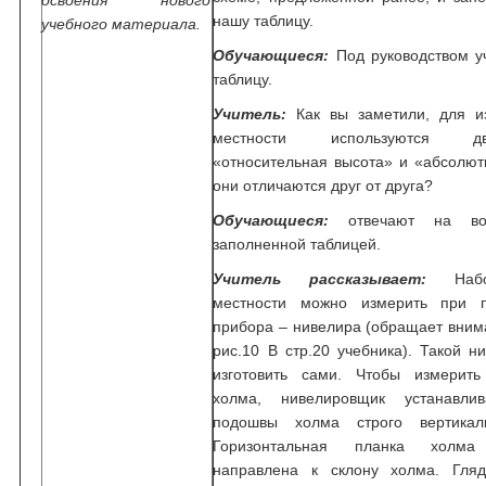
освоения нового
нашу таблицу.
учебного материала.
Обучающиеся:
Под руководством у
таблицу.
Учитель:
Как вы заметили, для и
местности используются д
«относительная высота» и «абсолют
они отличаются друг от друга?
Обучающиеся:
отвечают на воп
заполненной таблицей.
Учитель рассказывает:
Набол
местности можно измерить при 
прибора – нивелира (обращает вним
рис.10 В стр.20 учебника). Такой 
изготовить сами. Чтобы измерить
холма, нивелировщик устанавли
подошвы холма строго вертикал
Горизонтальная планка холм
направлена к склону холма. Гляд