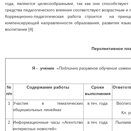
года, являются целесообразными, так как они способствуют
средства педагогического влияния соответствуют возрастным и
Коррекционно-педагогическая работа строится на принци
компенсирующей направленности образования, развития язы
воспитании [4].
Перспективное пл
Я - ученик
«Подлинно разумное обучение измен
№
Содержание работы
Сроки
Ответст
п/п
выполнения
1
Участие в тематических
в теч. года
Воспит
общешкольных линейках
Кл. р
2
Информационные часы «Агентство
в теч. года
Пылаева
интересных новостей»