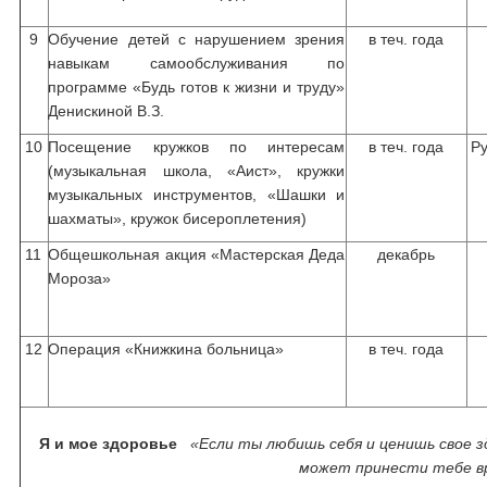
9
Обучение детей с нарушением зрения
в теч. года
навыкам самообслуживания по
программе «Будь готов к жизни и труду»
Денискиной В.З.
10
Посещение кружков по интересам
в теч. года
Ру
(музыкальная школа, «Аист», кружки
музыкальных инструментов, «Шашки и
шахматы», кружок бисероплетения)
11
Общешкольная акция «Мастерская Деда
декабрь
Мороза»
12
Операция «Книжкина больница»
в теч. года
Я и мое здоровье
«Если ты любишь себя и ценишь свое з
может принести тебе в