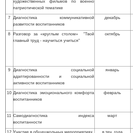
художественных фильмов по военно
патриотической тематике
7
Диагностика коммуникативной
декабрь
развитости воспитанников
8
Разговор за «круглым столом» "Твой
октябрь
главный труд - научиться учиться"
9
Диагностика социальной
январь
адаптированности и социальной
активности воспитанников
10
Диагностика эмоционального комфорта
февраль
воспитанников
11
Самодиагностика индекса
март
воспитанности
12
Участие в общешкольных мероприятиях
в теч. года