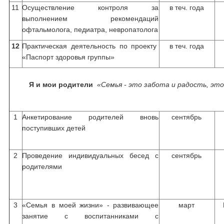
11
Осуществление контроля за
в теч. года
выполнением рекомендаций
офтальмолога, педиатра, невропатолога
12
Практическая деятельность по проекту
в теч. года
«Паспорт здоровья группы»
Я и мои родители
«Семья - это забота и радость, эт
1
Анкетирование родителей вновь
сентябрь
поступивших детей
2
Проведение индивидуальных бесед с
сентябрь
родителями
3
«Семья в моей жизни» - развивающее
март
занятие с воспитанниками с