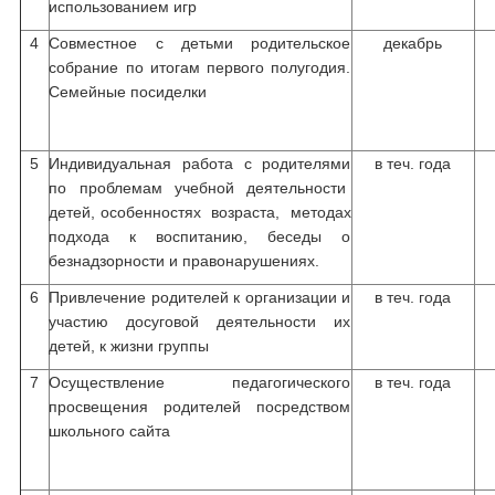
использованием игр
4
Совместное с детьми родительское
декабрь
собрание по итогам первого полугодия.
Семейные посиделки
5
Индивидуальная работа с родителями
в теч. года
по проблемам учебной деятельности
детей, особенностях возраста, методах
подхода к воспитанию, беседы о
безнадзорности и правонарушениях.
6
Привлечение родителей к организации и
в теч. года
участию досуговой деятельности их
детей, к жизни группы
7
Осуществление педагогического
в теч. года
просвещения родителей посредством
школьного сайта