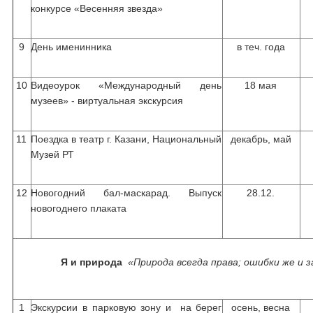
конкурсе «Весенняя звезда»
9
День именинника
в теч. года
10
Видеоурок «Международный день
18 мая
музеев» - виртуальная экскурсия
11
Поездка в театр г. Казани, Национальный
декабрь, май
Музей РТ
12
Новогодний бал-маскарад. Выпуск
28.12.
новогоднего плаката
Я и природа
«Природа всегда права; ошибки же и 
1
Экскурсии в парковую зону и на берег
осень, весна