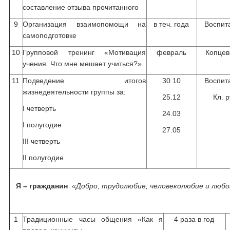
составление отзыва прочитанного
9
Организация взаимопомощи на
в теч. года
Воспит
самоподготовке
10
Групповой тренинг «Мотивация
февраль
Копцева
учения. Что мне мешает учиться?»
11
Подведение итогов
30.10
Воспит
жизнедеятельности группы за:
25.12
Кл. р
I четверть
24.03
I полугодие
27.05
III четверть
II полугодие
Я – гражданин
«Добро, трудолюбие, человеколюбие и любов
1
Традиционные часы общения «Как я
4 раза в год