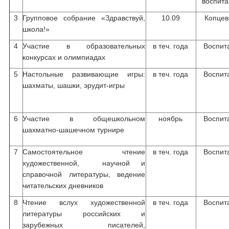
воспита
3
Групповое собрание «Здравствуй,
10.09
Копцева
школа!»
4
Участие в образовательных
в теч. года
Воспит
конкурсах и олимпиадах
5
Настольные развивающие игры:
в теч. года
Воспит
шахматы, шашки, эрудит-игры
6
Участие в общешкольном
ноябрь
Воспит
шахматно-шашечном турнире
7
Самостоятельное чтение
в теч. года
Воспит
художественной, научной и
справочной литературы, ведение
читательских дневников
8
Чтение вслух художественной
в теч. года
Воспит
литературы российских и
зарубежных писателей,