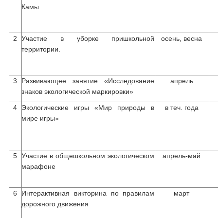
Камы.
2
Участие в уборке пришкольной
осень, весна
территории.
3
Развивающее занятие «Исследование
апрель
знаков экологической маркировки»
4
Экологические игры «Мир природы в
в теч. года
мире игры»
5
Участие в общешкольном экологическом
апрель-май
марафоне
6
Интерактивная викторина по правилам
март
дорожного движения