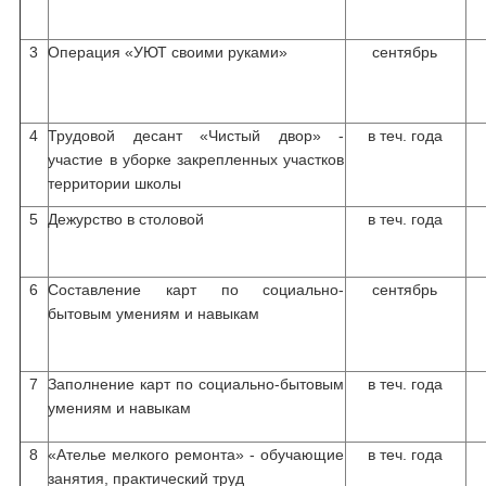
3
Операция «УЮТ своими руками»
сентябрь
4
Трудовой десант «Чистый двор» -
в теч. года
участие в уборке закрепленных участков
территории школы
5
Дежурство в столовой
в теч. года
6
Составление карт по социально-
сентябрь
бытовым умениям и навыкам
7
Заполнение карт по социально-бытовым
в теч. года
умениям и навыкам
8
«Ателье мелкого ремонта» - обучающие
в теч. года
занятия, практический труд