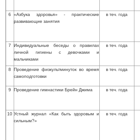
6
«Азбука здоровья» - практические
в теч. года
развивающие занятия
7
Индивидуальные беседы о правилах
в теч. года
личной гигиены с девочками и
мальчиками
8
Проведение физкультминуток во время
в теч. года
самоподготовки
9
Проведение гимнастики Брейн Джима
в теч. года
10
Устный журнал «Как быть здоровым и
в теч. года
сильным?»