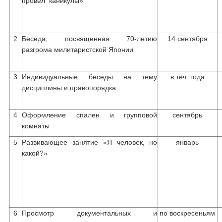
провел каникулы»
2
Беседа, посвященная 70-летию
14 сентября
разгрома милитаристской Японии
3
Индивидуальные беседы на тему
в теч. года
дисциплины и правопорядка
4
Оформление спален и групповой
сентябрь
комнаты
5
Развивающее занятие «Я человек, но
январь
какой?»
6
Просмотр документальных и
по воскресеньям