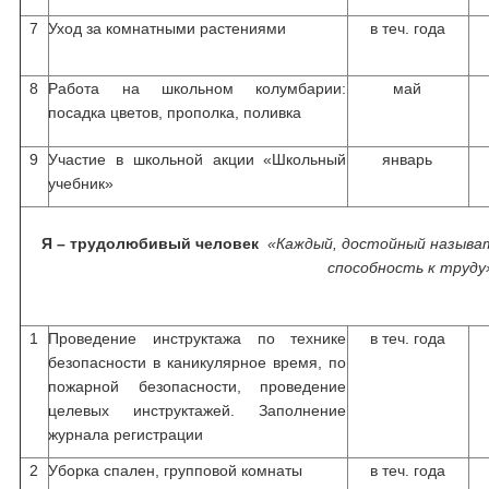
7
Уход за комнатными растениями
в теч. года
8
Работа на школьном колумбарии:
май
посадка цветов, прополка, поливка
9
Участие в школьной акции «Школьный
январь
учебник»
Я – трудолюбивый человек
«Каждый, достойный называт
способность к труду
1
Проведение инструктажа по технике
в теч. года
безопасности в каникулярное время, по
пожарной безопасности, проведение
целевых инструктажей. Заполнение
журнала регистрации
2
Уборка спален, групповой комнаты
в теч. года