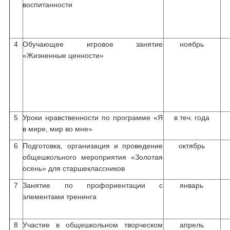
воспитанности
4
Обучающее игровое занятие
ноябрь
«Жизненные ценности»
5
Уроки нравственности по программе «Я
в теч. года
в мире, мир во мне»
6
Подготовка, организация и проведение
октябрь
общешкольного мероприятия «Золотая
осень» для старшеклассников
7
Занятие по профориентации с
январь
элементами тренинга
8
Участие в общешкольном творческом
апрель