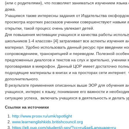
(или с родителями), что позволяет заниматься изучением языка 
дома.
Учащимся также интересны задания от Издательства оксфордского
просмотра коротких рассказов ученики совершенствуют навыки 
открытки, такой процесс очень увлекает детей.
Для повышения мотивации учащихся и качества работы использ
школьников 1-4 классов» [4] затрагивает все аспекты изучения 
материал. Удобно использовать данный ресурс при введении нов
сопровождением, транскрипцией и переводом. Полезной особен
предложенных диалогов и текстов на слух и зрительно, ученики 
проговаривая в микрофон. Данный ЦОР имеет достаточно полны
подходящие материалы в книгах и на просторах сети интернет.
дополнительного.
В результате применения описанных выше ЭОР для обучения анг
учащихся, интерес к языку, понимание его важности и необход
ситуацию успеха, включать учащихся в деятельность и делать
Ссылки на источники
http://www.prosv.ru/umk/spotlight
www.learnenglishkids.britishcouncil.org
https://elt.oup.com/student/i-spy/?cc=ru&selLanguage=ru