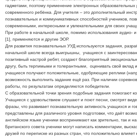
гаджетами, поэтому применение электронных образовательных р
современного ребёнка. Для учителя – это дополнительный инст
познавательных и коммуникативных способностей учеников, пов
современными, интересными и увлекательными для своих учащ
При работе в начальной школе, помимо использования аудио- и
[1], применяются и другие ЭОР.
Для развития познавательных УУД используются задания, разрабо
начальной школе всегда выигрышны, учащиеся с заинтересова
позитивный настрой ребят, создают благоприятный эмоциональн
другу, быть терпимыми и толерантными, оценивать свой вклад и
учащиеся получают положительные, одобряющие реплики (напри
возможность выполнить задание ещё раз. При наличии соревнов
работы, по результатам определяются победители.
С образовательной точки зрения подобные задания помогают ком
Учащиеся с удовольствием слушают и поют песни, смотрят виде
фразы, что развивает познавательную активность учащихся и г
представлены для различного уровня подготовки, что даёт воз
английском языке ученики воспринимают как зрительно, так и на
Британского совета ученики могут написать комментарии, выска
друзей по переписке из разных стран, что положительно влияет