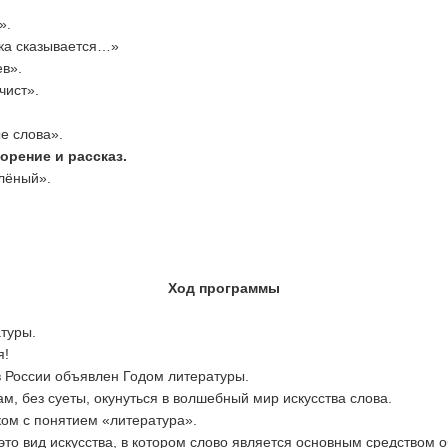
».
зка сказывается…»
в».
чист».
е слова».
орение и рассказ.
лёный».
Ход программы
атуры.
я!
в России объявлен Годом литературы.
м, без суеты, окунуться в волшебный мир искусства слова.
ком с понятием «литература».
это вид искусства, в котором слово является основным средством 