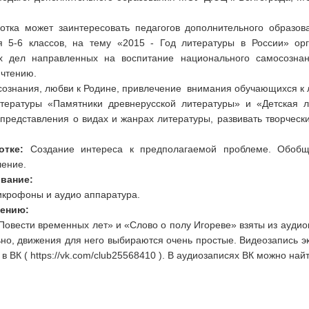
тка может заинтересовать педагогов дополнительного образов
я 5-6 классов, на тему «2015 - Год литературы в России» ор
их дел направленных на воспитание национального самосозна
 чтению.
ознания, любви к Родине, привлечение внимания обучающихся к 
ературы «Памятники древнерусской литературы» и «Детская ли
представления о видах и жанрах литературы, развивать творческ
тке:
Создание интереса к предполагаемой проблеме. Обобщ
ление.
вание:
икрофоны и аудио аппаратура.
дению:
Повести временных лет» и «Слово о полу Игореве» взяты из аудиок
о, движения для него выбираются очень простые. Видеозапись эк
 ВК ( https://vk.com/club25568410 ). В аудиозаписях ВК можно на