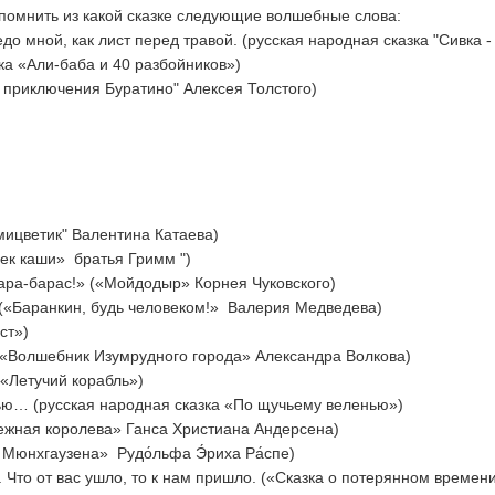
спомнить из какой сказке следующие волшебные слова:
до мной, как лист перед травой. (русская народная сказка "Сивка -
зка «Али-баба и 40 разбойников»)
и приключения Буратино" Алексея Толстого)
мицветик" Валентина Катаева)
очек каши» братья Гримм ")
Кара-барас!» («Мойдодыр» Корнея Чуковского)
! («Баранкин, будь человеком!» Валерия Медведева)
ст»)
( «Волшебник Изумрудного города» Александра Волкова)
 «Летучий корабль»)
ью… (русская народная сказка «По щучьему веленью»)
нежная королева» Ганса Христиана Андерсена)
Мюнхгаузена» Рудо́льфа Э́риха Ра́спе)
. Что от вас ушло, то к нам пришло. («Сказка о потерянном време