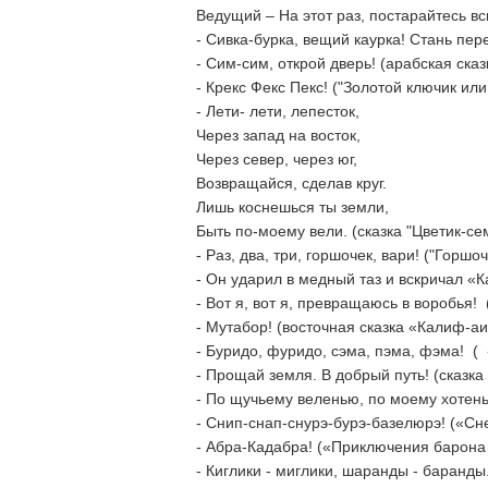
Ведущий – На этот раз, постарайтесь в
- Сивка-бурка, вещий каурка! Стань пере
- Сим-сим, открой дверь! (арабская ска
- Крекс Фекс Пекс! ("Золотой ключик ил
- Лети- лети, лепесток,
Через запад на восток,
Через север, через юг,
Возвращайся, сделав круг.
Лишь коснешься ты земли,
Быть по-моему вели. (сказка "Цветик-се
- Раз, два, три, горшочек, вари! ("Горш
- Он ударил в медный таз и вскричал «
- Вот я, вот я, превращаюсь в воробья
- Мутабор! (восточная сказка «Калиф-аи
- Буридо, фуридо, сэма, пэма, фэма! 
- Прощай земля. В добрый путь! (сказка
- По щучьему веленью, по моему хотен
- Снип-снап-снурэ-бурэ-базелюрэ! («С
- Абра-Кадабра! («Приключения барона 
- Киглики - миглики, шаранды - баранды