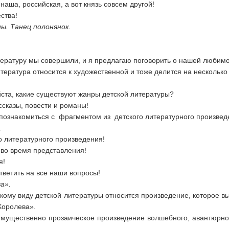
наша, российская, а вот князь совсем другой!
ства!
ны. Танец полонянок.
ературу мы совершили, и я предлагаю поговорить о нашей любимой
тература относится к художественной и тоже делится на несколько
ста, какие существуют жанры детской литературы?
ссказы, повести и романы!
познакомиться с фрагментом из детского литературного произведе
.
о литературного произведения!
 во время представления!
я!
ветить на все наши вопросы!
а».
акому виду детской литературы относится произведение, которое в
Королева».
имущественно прозаическое произведение волшебного, авантюрног