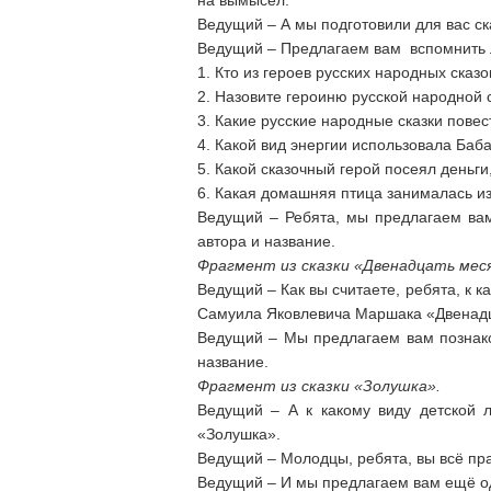
на вымысел.
Ведущий – А мы подготовили для вас ска
Ведущий – Предлагаем вам вспомнить л
1. Кто из героев русских народных ска
2. Назовите героиню русской народной с
3. Какие русские народные сказки пове
4. Какой вид энергии использовала Баба
5. Какой сказочный герой посеял деньги
6. Какая домашняя птица занималась из
Ведущий – Ребята, мы предлагаем ва
автора и название.
Фрагмент из сказки «Двенадцать меся
Ведущий – Как вы считаете, ребята, к к
Самуила Яковлевича Маршака «Двенадц
Ведущий – Мы предлагаем вам познако
название.
Фрагмент из сказки «Золушка».
Ведущий – А к какому виду детской л
«Золушка».
Ведущий – Молодцы, ребята, вы всё пра
Ведущий – И мы предлагаем вам ещё од