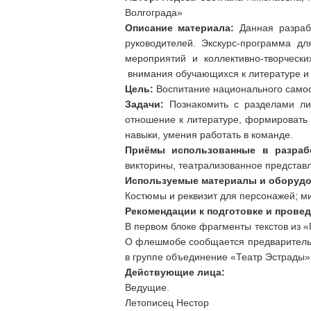
Волгограда»
Описание материала:
Данная разрабо
руководителей. Экскурс-программа дл
мероприятий и коллективно-творческ
внимания обучающихся к литературе и
Цель:
Воспитание национального самос
Задачи:
Познакомить с разделами лит
отношение к литературе, формировать 
навыки, умения работать в команде.
Приёмы использованные в разрабо
викторины, театрализованное представ
Используемые материалы и оборудо
Костюмы и реквизит для персонажей; м
Рекомендации к подготовке и прове
В первом блоке фрагменты текстов из «
О флешмобе сообщается предварительн
в группе объединение «Театр Эстрады» в
Действующие лица:
Ведущие.
Летописец Нестор