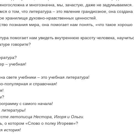
многосложна и многозначна, мы, зачастую, даже не задумываемся.
я о том, что литература – это явление грандиозное, она создана 
ное хранилище духовно-нравственных ценностей.
ство познания мира, она помогает нам понять, «что такое хорошо и
тура помогает нам увидеть внутреннюю красоту человека, научитьс
атуре говорите?
ература?
ер – учебная!
на свете учебники – это учебная литература!
но-популярная и справочная!
я!
м?
рограмму с самого начала!
 литературы!
сте летописца Нестора, Игоря и Ольги.
ь, о котором «Слово о полку Игореве»?
я история!