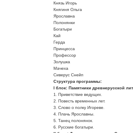
Князь Игорь
Княгиня Ольга
Ярославна
Полонянки
Богатыри
Кай
Герда
Принцесса
Профессор
Золушка
Мачеха
Сиверус Снейп
Структура программы:
I
блок: Памятники древнерусской ли
1. Приветствие ведущих.
2. Повесть временных лет.
3. Слово о полку Игореве.
4. Плачь Ярославны.
5. Танец полонянок.
6. Русские богатыри.