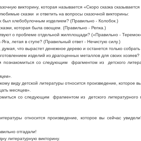
зочную викторину, которая называется «Скоро сказка сказывается 
юбимые сказки и ответить на вопросы сказочной викторины:
зок был хлебобулочным изделием? (Правильно - Колобок.)
казки, которая была овощем. (Правильно - Репка.)
ствуют о проблеме отдельной жилплощади? («Правильно - Теремок»
-Яга, летая в ступе? (Правильный ответ - Нечистую силу.)
, думая, что вырастет денежное дерево и останется только собрать
готовлением изделий из драгоценных металлов для своих хозяев? 
м познакомиться со следующим фрагментом из детского литерат
цев».
акому виду детской литературы относится произведение, которое в
ать месяцев».
миться со следующим фрагментом из детского литературного п
итературы относится произведение, которое вы сейчас увидел
вильно отгадали!
ну литературную викторину.