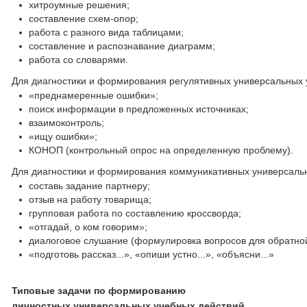
хитроумные решения;
составление схем-опор;
работа с разного вида таблицами;
составление и распознавание диаграмм;
работа со словарями.
Для диагностики и формирования регулятивных универсальных
«преднамеренные ошибки»;
поиск информации в предложенных источниках;
взаимоконтроль;
«ищу ошибки»;
КОНОП (контрольный опрос на определенную проблему).
Для диагностики и формирования коммуникативных универсаль
составь задание партнеру;
отзыв на работу товарища;
групповая работа по составлению кроссворда;
«отгадай, о ком говорим»;
диалоговое слушание (формулировка вопросов для обратной
«подготовь рассказ...», «опиши устно...», «объясни...»
Типовые задачи по формированию
личностных универсальных учебных действий