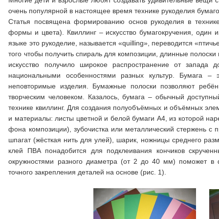
Многие дети и взрослые любят создавать удивительные вещи св
очень популярной в настоящее время технике рукоделия бумагок
Статья посвящена формированию основ рукоделия в технике
формы и цвета). Квиллинг – искусство бумагокручения, один и
языке это рукоделие, называется «quilling», переводится «птич
того чтобы получить спираль для композиции, длинные полоски 
искусство получило широкое распространение от запада д
национальными особенностями разных культур. Бумага – эт
неповторимые изделия. Бумажные полоски позволяют ребёнк
творческим человеком. Казалось, бумага – обычный доступны
технике квиллинг. Для создания полуобъёмных и объёмных эле
и материалы: листы цветной и белой бумаги А4, из которой нар
фона композиции), зубочистка или металлический стержень с п
шпагат (жёсткая нить для улей), шарик, ножницы среднего раз
клей ПВА понадобится для подклеивания кончиков скрученн
окружностями разного диаметра (от 2 до 40 мм) поможет в
точного закрепления деталей на основе (рис. 1).