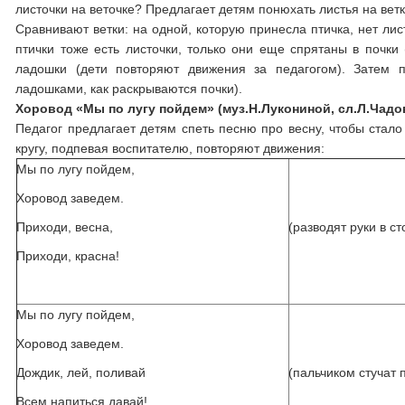
листочки на веточке? Предлагает детям понюхать листья на ветк
Сравнивают ветки: на одной, которую принесла птичка, нет листь
птички тоже есть листочки, только они еще спрятаны в почки (
ладошки (дети повторяют движения за педагогом). Затем п
ладошками, как раскрываются почки).
Хоровод «Мы по лугу пойдем» (муз.Н.Лукониной, сл.Л.Чадо
Педагог предлагает детям спеть песню про весну, чтобы стало
кругу, подпевая воспитателю, повторяют движения:
Мы по лугу пойдем,
Хоровод заведем.
Приходи, весна,
(разводят руки в с
Приходи, красна!
Мы по лугу пойдем,
Хоровод заведем.
Дождик, лей, поливай
(пальчиком стучат 
Всем напиться давай!