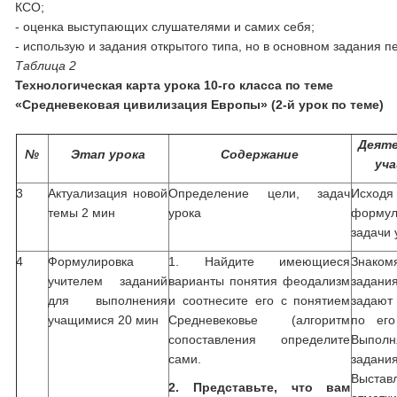
КСО;
- оценка выступающих слушателями и самих себя;
- использую и задания открытого типа, но в основном задания пе
Таблица 2
Технологическая карта урока 10-го класса по теме
«Средневековая цивилизация Европы» (2-й урок по теме)
Деят
№
Этап урока
Содержание
уч
3
Актуализация новой
Определение цели, задач
Исходя
темы 2 мин
урока
формул
задачи 
4
Формулировка
1. Найдите имеющиеся
Знако
учителем заданий
варианты понятия феодализм
зада
для выполнения
и соотнесите его с понятием
задаю
учащимися 20 мин
Средневековье (алгоритм
по его
сопоставления определите
Выполн
сами.
задания
Выстав
2. Представьте, что вам