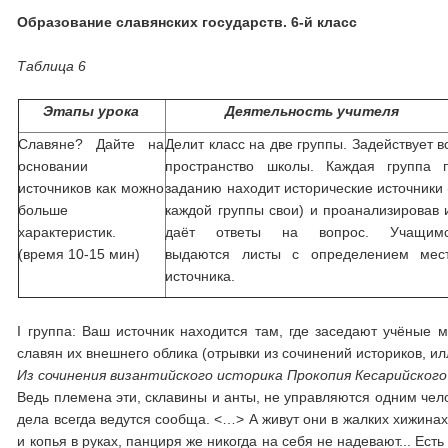
Образование славянских государств. 6-й класс
Таблица 6
Этапы урока
Деятельность учителя
Славяне? Дайте на
Делит класс на две группы. Задействует в
основании
пространство школы. Каждая группа 
источников как можно
заданию находит исторические источники 
больше
каждой группы свои) и проанализировав 
характеристик.
даёт ответы на вопрос. Учащим
(время 10-15 мин)
выдаются листы с определением мес
источника.
I группа: Ваш источник находится там, где заседают учёные м
славян их внешнего облика (отрывки из сочинений историков, и
Из сочинения византийского историка Прокопия Кесарийского «
Ведь племена эти, склавины и анты, не управляются одним чело
дела всегда ведутся сообща. <…> А живут они в жалких хижинах
и копья в руках, панциря же никогда на себя не надевают... Ест