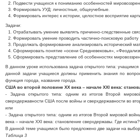
Подвести учащихся к пониманию особенностей мировоззрен
Формировать УУД: личностные, общеучебные.
Формировать интерес к истории, целостное восприятие кар
Задачи:
Отрабатывать умение выявлять причинно-следственные связ
Формировать умение проводить частично-поисковую работу 
Продолжать формирование анализировать исторический ма
Сформировать понятие «осени Средневековья», «Феодализ
Сформировать представление об особенностях мировоззре
В данном уроке использована задача открытого типа: учащимся
данной задачи учащиеся должны применить знания по вопрос
функция города, название города.
США во второй половине
XX
века – начале
XXI
века: станов
- Задача открытого типа: одним из итогов Второй миро
сверхдержавности США после войны и сверхдержавности во втор
или
- Задача открытого типа: одним из итогов Второй мировой во
века – начале XXI века: становление сверхдержавы. Где истина
В данной теме учащимся было предложено две задачи на выбор
Таблица 3