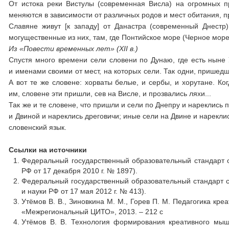
От истока реки Вистулы (современная Висла) на огромных п
меняются в зависимости от различных родов и мест обитания, 
Славяне живут [к западу] от Данастра (современный Днест
могущественные из них, там, где Понтийское море (Черное море
Из «Повести временных лет» (XII в.)
Спустя много времени сели словени по Дунаю, где есть ныне 
и именами своими от мест, на которых сели. Так одни, пришед
А вот те же словене: хорваты белые, и сербы, и хорутане. Ко
им, словене эти пришли, сев на Висле, и прозвались ляхи...
Так же и те словене, что пришли и сели по Днепру и нареклись 
и Двиной и нареклись дреговичи; иные сели на Двине и нарекли
словенский язык.
Ссылки на источники
Федеральный государственный образовательный стандарт о
РФ от 17 декабря 2010 г. № 1897).
Федеральный государственный образовательный стандарт с
и науки РФ от 17 мая 2012 г. № 413).
Утёмов В. В., Зиновкина М. М., Горев П. М. Педагогика кре
«Межрегиональный ЦИТО», 2013. – 212 с
Утёмов В. В. Технология формирования креативного мышле