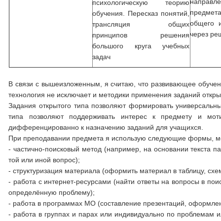
направ
психологическую теорию
предмет
обучения. Пересказ понятий,
общего и
трансляция общих
через ре
принципов решения
большого круга учебных
задач
В связи с вышеизложенным, я считаю, что развивающее обуче
технология не исключает и методики применения заданий откры
Задания открытого типа позволяют формировать универсальны
типа позволяют поддерживать интерес к предмету и моти
дифференцированно к назначению заданий для учащихся.
При преподавании предмета я использую следующие формы, м
- частично-поисковый метод (например, на основании текста п
той или иной вопрос);
- структуризация материала (оформить материал в таблицу, схем
- работа с интернет-ресурсами (найти ответы на вопросы в пои
определённую проблему);
- работа в программах МО (составление презентаций, оформле
- работа в группах и парах или индивидуально по проблемам и