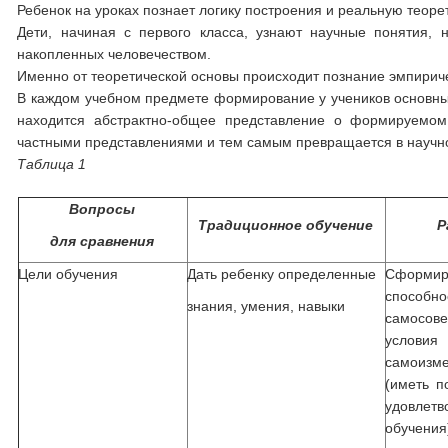
Ребенок на уроках познает логику построения и реальную теорети
Дети, начиная с первого класса, узнают научные понятия, 
накопленных человечеством.
Именно от теоретической основы происходит познание эмпириче
В каждом учебном предмете формирование у учеников основных 
находится абстрактно-общее представление о формируемом 
частными представлениями и тем самым превращается в научно
Таблица 1
Вопросы
Традиционное обучение
Р
для сравнения
Цели обучения
Дать ребенку определенные
Сформиро
спо
знания, умения, навыки
самосов
услов
самоизме
(иметь п
удовле
обучения