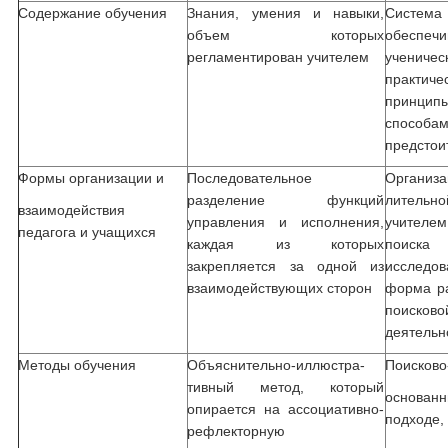
Содержание обучения
Знания, умения и навыки,
Систе
объем которых
обеспе
регламентирован учителем
учени
практич
принцип
способа
предстои
Формы организации и
Последовательное
Организ
разделение функций
литель
взаимодействия
управления и исполнения,
учителе
педагога и учащихся
каждая из которых
поиска 
закрепляется за одной из
исследо
взаимодействующих сторон
форма ра
поиско
деятельн
Методы обучения
Объяснительно-иллюстра­
Поисково
тивный метод, который
ос­но­
опирается на ассоциативно-
подходе,
рефлекторную