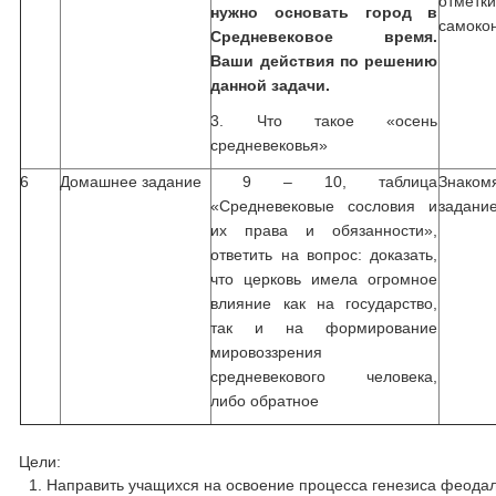
отмет
нужно основать город в
самоко
Средневековое время.
Ваши действия по решению
данной задачи.
3. Что такое «осень
средневековья»
6
Домашнее задание
9 – 10, таблица
Знако
«Средневековые сословия и
задани
их права и обязанности»,
ответить на вопрос: доказать,
что церковь имела огромное
влияние как на государство,
так и на формирование
мировоззрения
средневекового человека,
либо обратное
Цели:
Направить учащихся на освоение процесса генезиса феодал