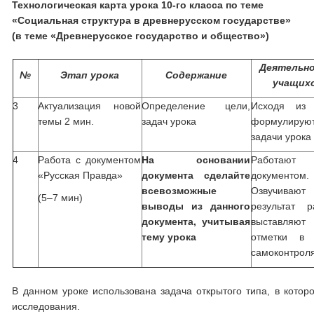
Технологическая карта урока 10-го класса по теме
«Социальная структура в древнерусском государстве»
(в теме «Древнерусское государство и общество»)
Деятельн
№
Этап урока
Содержание
учащих
3
Актуализация новой
Определение цели,
Исходя из 
темы 2 мин.
задач урока
формулирую
задачи урока
4
Работа с документом
На основании
Работа
«Русская Правда»
документа сделайте
документом.
всевозможные
Озвучивают
(5–7 мин)
выводы из данного
результат р
документа, учитывая
выставляют
тему урока
отметки в 
самоконтрол
В данном уроке использована задача открытого типа, в которо
исследования.