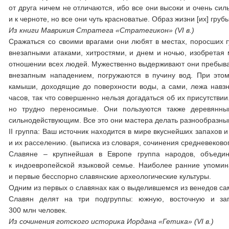
от друга ничем не отличаются, ибо все они высоки и очень си
и к черноте, но все они чуть красноватые. Образ жизни [их] груб
Из книги Маврикия Стратега «Стратегикон» (VI в.)
Сражаться со своими врагами они любят в местах, поросших г
внезапными атаками, хитростями, и днем и ночью, изобретая 
отношении всех людей. Мужественно выдерживают они пребывани
внезапным нападением, погружаются в пучину вод. При это
камыши, доходящие до поверхности воды, а сами, лежа навзн
часов, так что совершенно нельзя догадаться об их присутств
но трудно переносимые. Они пользуются также деревянн
сильнодействующим. Все это они мастера делать разнообразн
II группа: Ваш источник находится в мире вкуснейших запахов 
и их расселению. (выписка из словаря, сочинения средневековог
Славяне – крупнейшая в Европе группа народов, объедин
к индоевропейской языковой семье. Наиболее ранние упомина
и первые бесспорно славянские археологические культуры.
Одним из первых о славянах как о выделившемся из венедов сам
Славян делят на три подгруппы: южную, восточную и за
300 млн человек.
Из сочинения готского историка Иордана «Гетика» (VI в.)