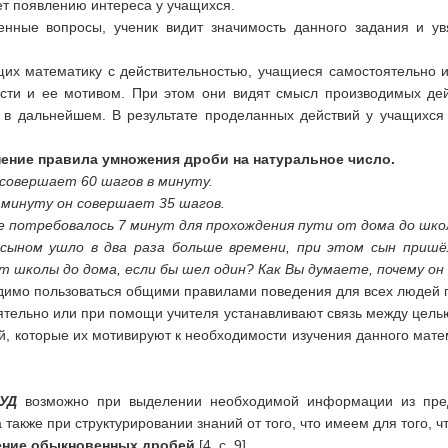
т появлению интереса у учащихся.
ленные вопросы, ученик видит значимость данного задания и у
щих математику с действительностью, учащиеся самостоятельно 
сти и ее мотивом. При этом они видят смысл производимых дей
 в дальнейшем. В результате проделанных действий у учащихс
нение правила умножения дроби на натуральное число.
совершает 60 шагов в минуту.
 минуту он совершает 35 шагов.
 потребовалось 7 минут для прохождения пути от дома до шко
сыном ушло в два раза больше времени, при этом сын пришё
т школы до дома, если бы шел один? Как Вы думаете, почему о
одимо пользоваться общими правилами поведения для всех людей
ятельно или при помощи учителя устанавливают связь между целью
й, которые их мотивируют к необходимости изучения данного мате
УУД
возможно при выделении необходимой информации из пред
также при структурировании знаний от того, что имеем для того, ч
жение обыкновенных дробей
[4, с. 9].