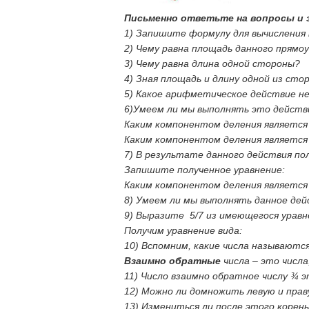
Письменно ответьте на вопросы и 
1) Запишите формулу для вычисления
2) Чему равна площадь данного прямо
3) Чему равна длина одной стороны?
4) Зная площадь и длину одной из ст
5) Какое арифметическое действие н
6)
Умеем ли мы выполнять это действ
Каким компонентом деления являетс
Каким компонентом деления является
7) В результате данного действия по
Запишите полученное уравнение:
Каким компонентом деления являетс
8) Умеем ли мы выполнять данное де
9) Выразите
5/7
из имеющегося уравн
Получим уравнение вида:
10) Вспомним, какие числа называют
Взаимно обратные
числа – это числа
11) Число взаимно обратное числу ¾ эт
12) Можно ли домножить левую и прав
13) Измениться ли после этого корень