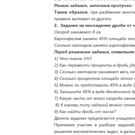
Решим задание, заполнив пропуски:
Таким образом
, при разбиении много
правило вытекает из другого.
2. Задание на нахождение дроби от 
Огород занимает 8 га.
Картофелем занято 45% площади это
Сколько гектаров занято картофеле
Перед решением задания, ответьте
1) Что такое 1%?
2) Как перевести проценты в дробь (д
3) Сколько гектаров занимает весь о
4) Сколько процентов площади этого
5) Можно ли представить 45% в виде 
6) Запишите 45% в виде десятичной д
7) Какую часть от всего огорода зан
8) К какому типу заданий можно отне
9) Как найти дробь от числа?
Данное задание предлагается учащимся
Принимая участие в разборе заданий
решения математических задач, в даль