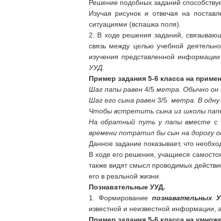
Решение подобных заданий способствуе
Изучая рисунок и отвечая на постав
ситуациями (вспашка поля).
2. В ходе решения заданий, связываю
связь между целью учебной деятельно
изучения представленной информации
УУД.
Пример задания 5-6 класса на приме
Шаг папы равен
4/5
метра. Обычно он 
Шаг его сына равен
3/5
метра. В одну
Чтобы встретить сына из школы папе
На обратный путь у папы вместе с 
времени потратил бы сын на дорогу о
Данное задание показывает, что необх
В ходе его решения, учащиеся самосто
также видят смысл проводимых действи
его в реальной жизни.
Познавательные УУД.
1. Формирование
познавательных 
известной и неизвестной информации, а 
Пример задания 5-6 класса на умно