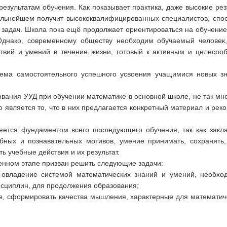
езультатам обучения. Как показывает практика, даже высокие ре
 дальнейшем получит высококвалифицированных специалистов, спо
 задач. Школа пока ещё продолжает ориентироваться на обучение,
Однако, современному обществу необходим обучаемый человек,
ствий и умений в течение жизни, готовый к активным и целесо
ема самостоятельного успешного усвоения учащимися новых зн
ния УУД при обучении математике в основной школе, не так много
ю является то, что в них предлагается конкретный материал и р
яется фундаментом всего последующего обучения, так как зак
бных и познавательных мотивов, умение принимать, сохранять
ь учебные действия и их результат.
менном этапе призван решить следующие задачи:
е овладение системой математических знаний и умений, необхо
исциплин, для продолжения образования;
ие, сформировать качества мышления, характерные для математи