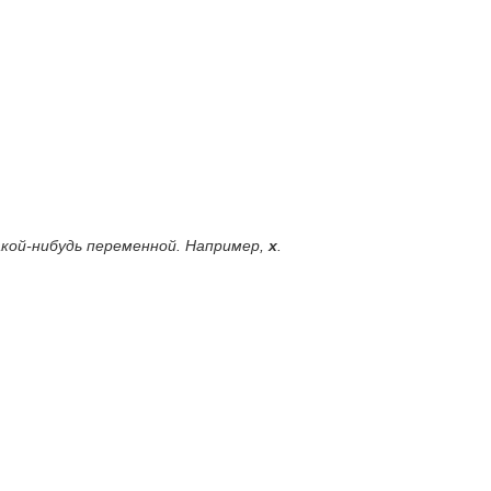
акой-нибудь переменной. Например,
х
.
?