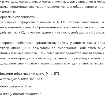
х и методах математики, о математике как форме описания и мет
атике, понимание значимости математики для общественного прог
атематике;
ворческие способности.
ребования, сформулированные в ФГОС второго поколения, и о
нвариантной основой образовательного и воспитательного процес
й группы УУД на уроках математики в основной школе (5-6 класс
льперина необходимо организовать работу учащихся таким обр
аждой операции и результаты её выполнения. Для этого в у
ополнительные вопросы. При помощи последовательности верных 
ьно может приходить к верному решению, формулируя новые пон
одзадания ученик учится планировать свою деятельность, может 
«Взаимно обратные числа»,
[4, с. 57].
ь прямоугольника
5/7
кв.м.
одной стороны
¾
м.
е длину другой стороны?