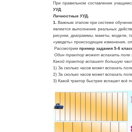
При правильном составлении учащимс
УУД
.
Личностные УУД.
1.
Важным этапом при системе обучения
является выполнение реальных действ
рисунки, диаграммы, макеты, модели, т
«увидеть» происходящие изменения, опи
Рассмотрим
пример задания 5-6 клас
Один трактор может вспахать поле за 
Какой трактор вспашет большую часть 
1) За сколько часов может вспахать пол
2) За сколько часов может вспахать пол
3) Какой трактор быстрее вспашет всё 