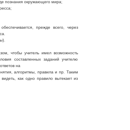
оде познания окружающего мира;
ресса;
беспечивается, прежде всего, через
са.
ы).
азом, чтобы учитель имел возможность
словия составленных заданий учителю
ответов на
ятия, алгоритмы, правила и пр. Таким
видеть, как одно правило вытекает из