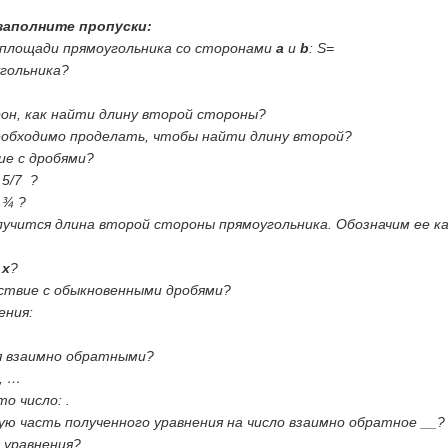
заполните пропуски:
 площади прямоугольника со сторонами
а
и
b
: S=
угольника?
орон, как найти длину второй стороны?
еобходимо проделать, чтобы найти длину второй?
ие с дробями?
я
5/7
?
 ¾ ?
лучится длина второй стороны прямоугольника. Обозначим ее к
я
х
?
йствие с обыкновенными дробями?
ения:
ся взаимно обратными?
, …
о число: .
ую часть полученного уравнения на число взаимно обратное __
 уравнения?