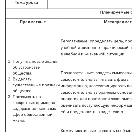
Тема урока
Планируемые 
Предметные
Метапредме
Регулятивные: определять цель, пр
учебной и жизненно- практической;
в учебной и жизненной ситуации.
Получить новые знания
об устройстве
Познавательные: владеть смысловы
общества.
Выделять
самостоятельно вычитывать факты ,
существенные признаки
информацию; классифицировать по
общества.
самостоятельно выбранным основан
Показывать на
аналогии для понимания закономер
конкретных примерах
оценивать поступающую информаци
содержание основных
её и представлять в виде текста.
сфер общественной
жизни.
Коммуникативные: излагать своё мне