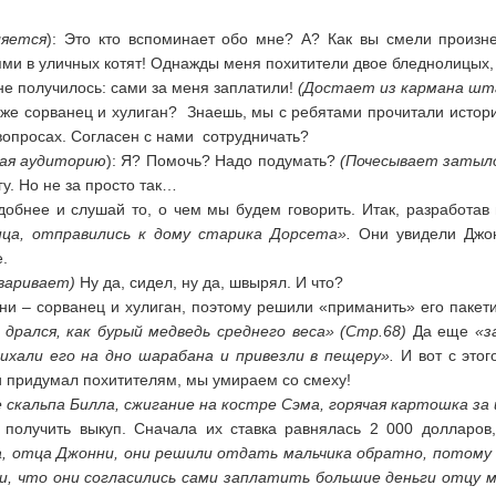
ляется
): Это кто вспоминает обо мне? А? Как вы смели произн
и в уличных котят! Однажды меня похитители двое бледнолицых, 
не получилось: сами за меня заплатили!
(Достает из кармана шта
 же сорванец и хулиган? Знаешь, мы с ребятами прочитали истори
вопросах. Согласен с нами сотрудничать?
вая аудиторию
): Я? Помочь? Надо подумать?
(Почесывает затыло
у. Но не за просто так…
удобнее и слушай то, о чем мы будем говорить. Итак, разработа
нца, отправились к дому старика Дорсета».
Они увидели Джон
.
оваривает
)
Ну да, сидел, ну да, швырял. И что?
ни – сорванец и хулиган, поэтому решили «приманить» его пакет
дрался, как бурый медведь среднего веса» (Стр.68)
Да еще
«з
ихали его на дно шарабана и привезли в пещеру».
И вот с этог
и придумал похитителям, мы умираем со смеху!
 скальпа Билла, сжигание на костре Сэма, горячая картошка з
 получить выкуп. Сначала их ставка равнялась 2 000 долларо
 отца Джонни, они решили отдать мальчика обратно, потому 
, что они согласились сами заплатить большие деньги отцу м