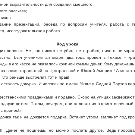
енной выразительности для создания смешного;
ого рассказа;
ников.
здание презентации, беседа по вопросам учителя, работа с те
та, исследовательская работа.
Ход урока
 человек. Нет, он никого не убил, не ограбил, ничего не украл
стно. Был учеником аптекаря, два года провел в Техасе – кр
жды в его кассе не оказалось крупной суммы денег. Кому докажешь
ь за время странствий по Центральной и Южной Америке! А места-
 Кто раньше выстрелит, тот и прав!
 осталась дочурка. И человек по имени Уильям Сидней Портер вер
дественскими праздниками и подавно. Скоро на улицах засверкают 
подарки детям. Потом, вечером, они положат их в приготовленный ч
с принес!»
 дочка так и не дождется подарка. Встанет утром, заглянет под кр
!! Денег не пошлешь, но можно послать другое. Ведь пробова