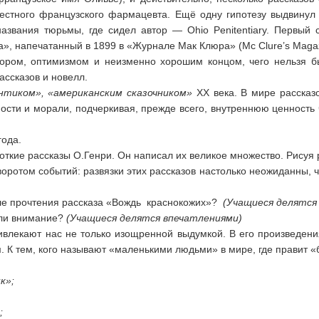
вестного французского фармацевта. Ещё одну гипотезу выдвинул 
названия тюрьмы, где сидел автор — Ohio Penitentiary. Первый
», напечатанный в 1899 в «Журнале Мак Клюра» (Mc Clure’s Magaz
ором, оптимизмом и неизменно хорошим концом, чего нельзя бы
ассказов и новелл.
нтиком», «американским сказочником»
ХХ века. В мире рассказо
чности и морали, подчеркивая, прежде всего, внутреннюю ценность 
года.
откие рассказы О.Генри. Он написал их великое множество. Рисуя
ротом событий: развязки этих рассказов настолько неожиданны, чт
осле прочтения рассказа «Вождь краснокожих»?
(Учащиеся делятся
или внимание?
(Учащиеся делятся
впечатлениями)
ривлекают нас не только изощренной выдумкой. В его произведе
 К тем, кого называют «маленькими людьми» в мире, где правит «
к»;
;