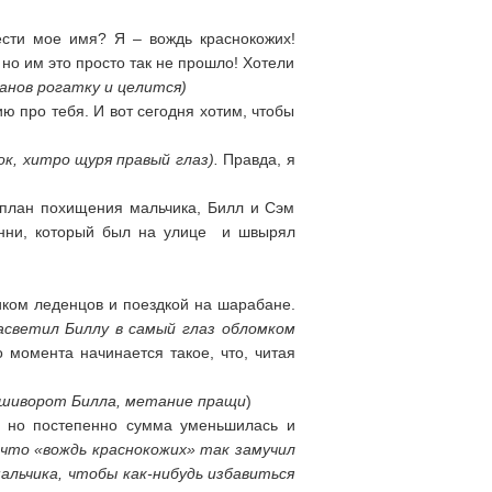
ести мое имя? Я – вождь краснокожих!
но им это просто так не прошло! Хотели
нов рогатку и целится)
ю про тебя. И вот сегодня хотим, чтобы
к, хитро щуря правый глаз
).
Правда, я
в план похищения мальчика, Билл и Сэм
ни, который был на улице и швырял
иком леденцов и поездкой на шарабане.
асветил Биллу в самый глаз обломком
о момента начинается такое, что, читая
а шиворот Билла, метание пращи
)
в, но постепенно сумма уменьшилась и
что «вождь краснокожих» так замучил
альчика, чтобы как-нибудь избавиться