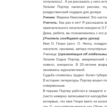
получалось!.. А уж рассказать у него ест
Уильям Портер написал рассказ, п
рождественский подарок для дочери.
Ученик
: Марина Николаевна! Это насто
Учитель
: Как раз и нет! Я рассказала
замечательного писателя-юмориста О.Г
Дома, ребята, вы познакомились с его 
(Учитель сообщает цели урока)
Имя О. Ге́нри (англ. O. Henry, псевдо
писателя, прозаика, автора популярны
Ученица:
(
презентация об отдельны
Уильям Сидни Портер, американский п
новелл, юморесок. В 20-летнем возр
занимаясь журналистикой.
Судьба сложилась трудно: болел туберк
В историю литературы Портер вошел по
отверженным.
В тюрьме Портер работал в лазарете и 
(часто неверно записывается наподоби
интервью, что имя Генри взято из колон
что О. расшифровывается как Olivier (