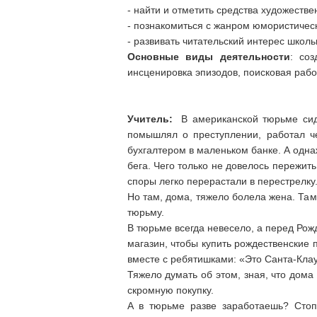
- найти и отметить средства художеств
- познакомиться с жанром юмористическ
- развивать читательский интерес школь
Основные виды деятельности
: со
инсценировка эпизодов, поисковая рабо
Учитель:
В американской тюрьме сидит
помышлял о преступлении, работал че
бухгалтером в маленьком банке. А одна
бега. Чего только не довелось пережит
споры легко перерастали в перестрелку.
Но там, дома, тяжело болела жена. Там
тюрьму.
В тюрьме всегда невесело, а перед Рож
магазин, чтобы купить рождественские 
вместе с ребятишками: «Это Санта-Клау
Тяжело думать об этом, зная, что дома
скромную покупку.
А в тюрьме разве заработаешь? Стоп!