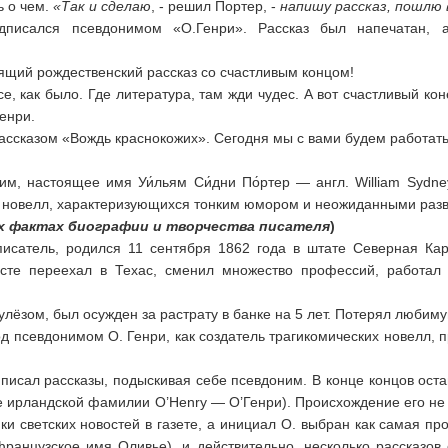
ь о чем.
«Так и сделаю
, - решил Портер, -
напишу рассказ, пошлю 
одписался псевдонимом «О.Генри». Рассказ был напечатан, 
ящий рождественский рассказ со счастливым концом!
 все, как было. Где литература, там жди чудес. А вот счастливый 
енри.
рассказом «Вождь краснокожих». Сегодня мы с вами будем работат
ним, настоящее имя Уи́льям Си́дни По́ртер — англ. William Syd
х новелл, характеризующихся тонким юмором и неожиданными развя
х фактах биографии и творчества писателя
)
исатель, родился 11 сентября 1862 года в штате Северная Кар
асте переехал в Техас, сменил множество профессий, работал
улёзом, был осужден за растрату в банке на 5 лет. Потерял любиму
д псевдонимом О. Генри, как создатель трагикомических новелл, 
писал рассказы, подыскивая себе псевдоним. В конце концов ост
е ирландской фамилии O’Henry — О’Генри). Происхождение его не 
ки светских новостей в газете, а инициал О. выбран как самая пр
французское имя Оливье), и действительно, несколько рассказов