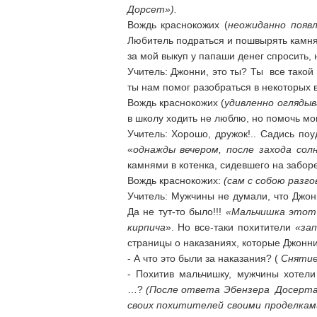
Дорсет»).
Вождь краснокожих (
неожиданно появ
Любитель подраться и пошвырять камням
за мой выкуп у папаши денег спросить, 
Учитель: Джонни, это ты? Ты все такой
ты нам помог разобраться в некоторых 
Вождь краснокожих (
удивленно огляды
в школу ходить не люблю, но помочь мог
Учитель: Хорошо, дружок!.. Садись по
«
однажды вечером, после захода сол
камнями в котенка, сидевшего на заборе
Вождь краснокожих:
(сам с собою разг
Учитель: Мужчины не думали, что Джон
Да не тут-то было!!!
«Мальчишка этот 
кирпича
». Но все-таки похитители
«зап
страницы о наказаниях, которые Джонн
- А что это были за наказания? (
Снятие
- Похитив мальчишку, мужчины хотели
…?
(После ответа Эбензера Досерта,
своих похитителей своими проделками