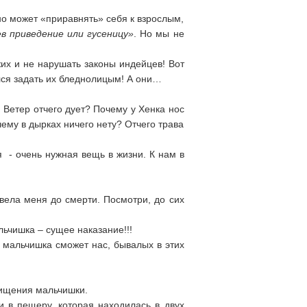
но может «приравнять» себя к взрослым,
в приведение или гусеницу»
. Но мы не
их и не нарушать законы индейцев! Вот
лся задать их бледнолицым! А они…
)
Ветер отчего дует? Почему у Хенка нос
ему в дырках ничего нету? Отчего трава
я - очень нужная вещь в жизни. К нам в
вела меня до смерти. Посмотри, до сих
льчишка – сущее наказание!!!
о мальчишка сможет нас, бывалых в этих
хищения мальчишки.
и в пещеру, которая находилась в двух