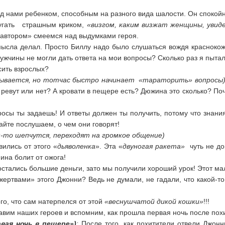
д нами ребенком, способным на разного вида шалости. Он спокой
апугать страшным криком,
«визгом, каким визжат женщины, увиде
а автором» смеемся над выдумками героя.
умысла делал. Просто Биллу надо было слушаться вождя краснокож
ужчины не могли дать ответа на мои вопросы? Сколько раз я пыта
сить взрослых?
ывается, но тотчас быстро начинает «тараторить» вопросы
 ревут или нет? А кровати в пещере есть? Дюжина это сколько? Поч
осы ты задаешь! И ответы должен ты получить, потому что знани
айте послушаем, о чем они говорят!
-
то шепчутся, переходят на громкое общение)
ились от этого «
дьяволенка
». Эта «
двуногая ракета»
чуть не до
пина болит от ожога!
стались большие деньги, зато мы получили хороший урок! Этот ма
ертвами» этого Джонни? Ведь не думали, не гадали, что какой-т
го, что сам натерпелся от этой
«веснушчатой дикой кошки»
!!!
авим наших героев и вспомним, как прошла первая ночь после по
вая ночь в пещере»)
:
После того, как похитители отвели Джонн