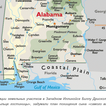
яции земельных участков в Западном Иллинойсе Биллу Дрискол
рыльце гостиницы», задумали план похищения сына «самого в