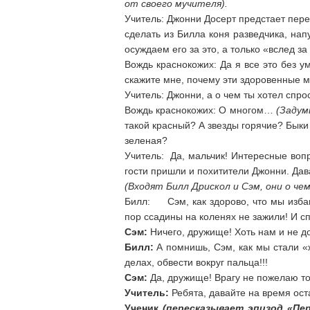
от своего мучителя).
Учитель: Джонни Досерт предстает пере
сделать из Билла коня разведчика, н
осуждаем его за это, а только «вслед з
Вождь краснокожих: Да я все это без 
скажите мне, почему эти здоровенные м
Учитель: Джонни, а о чем ты хотел спро
Вождь краснокожих: О многом…
(Задум
такой красный? А звезды горячие? Быки
зеленая?
Учитель: Да, мальчик! Интересные вопр
гости пришли и похитители Джонни. Дав
(Входят Билл Дрискол и Сэм, они о чем
Билл: Сэм, как здорово, что мы избав
пор ссадины на коленях не зажили! И с
Сэм:
Ничего, дружище! Хоть нам и не до
Билл:
А помнишь, Сэм, как мы стали «ж
делах, обвести вокруг пальца!!!
Сэм:
Да, дружище! Врагу не пожелаю то
Учитель:
Ребята, давайте на время ост
Ученик
(пересказывает эпизод «Пер