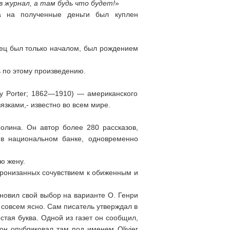
в журнал, а там будь что будет!
»
а на полученные деньги был куплен
конец был только началом, был рождением
ь по этому произведению.
ney Porter; 1862—1910) — американского
зками,- известно во всем мире.
олина. Он автор более 280 рассказов,
 в национальном банке, одновременно
ю жену.
пронизанных сочувствием к обиженным и
ановил свой выбор на варианте О. Генри
совсем ясно. Сам писатель утверждал в
остая буква. Одной из газет он сообщил,
 он опубликовал там под именем Olivier