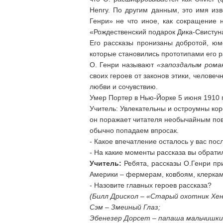
Henry. По другим данным, это имя из
Генри» не что иное, как сокращение 
«Рождественский подарок Дика-Свистуна
Его рассказы пронизаны добротой, юм
которые становились прототипами его р
О. Генри называют
«запоздалым рома
своих героев от законов этики, челове
любви и сочувствию.
Умер Портер в Нью-Йорке 5 июня 1910 
Учитель: Увлекательны и остроумны кор
он поражает читателя необычайным пово
обычно попадаем впросак.
- Какое впечатление осталось у вас п
-
На какие моменты рассказа вы обрат
Учитель:
Ребята, рассказы О.Генри п
Америки – фермерам, ковбоям, клеркам.
- Назовите главных героев рассказа?
(Билл Дрискол – «Старый охотник Хен
Сэм – Змеиный Глаз;
Эбенезер Дорсет – папаша мальчишки