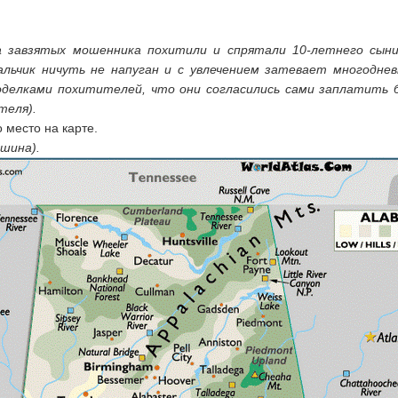
ва завзятых мошенника похитили и спрятали 10-летнего сын
альчик ничуть не напуган и с увлечением затевает многоднев
оделками похитителей, что они согласились сами заплатить 
теля).
 место на карте.
шина).