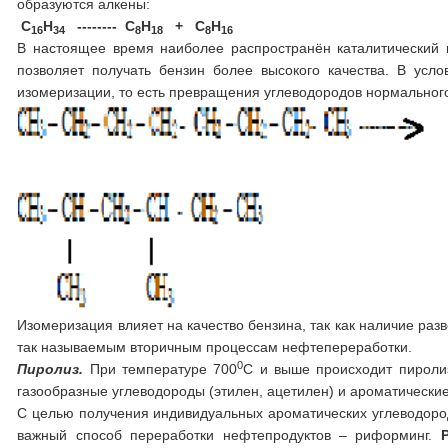
образуются алкены:
С
Н
-------- С
Н
+ С
Н
16
34
8
18
8
16
В настоящее время наиболее распространён каталитический 
позволяет получать бензин более высокого качества. В усл
изомеризации, то есть превращения углеводородов нормальног
Изомеризация влияет на качество бензина, так как наличие раз
так называемым вторичным процессам нефтепереработки.
0
Пиролиз.
При температуре 700
С и выше происходит пироли
газообразные углеводороды (этилен, ацетилен) и ароматические 
С целью получения индивидуальных ароматических углеводоро
важный способ переработки нефтепродуктов – риформинг.