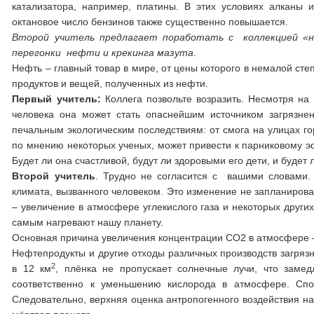
катализатора, например, платины. В этих условиях алканы 
октановое число бензинов также существенно повышается.
Второй учитель предлагает поработать с коллекцией «н
перегонки нефти и крекинга мазута
Нефть – главный товар в мире, от цены которого в немалой ст
продуктов и вещей, полученных из нефти.
Первый учитель:
Коллега позвольте возразить. Несмотря на
человека она может стать опаснейшим источником загрязнен
печальным экологическим последствиям: от смога на улицах го
по мнению некоторых ученых, может привести к парниковому 
Будет ли она счастливой, будут ли здоровыми его дети, и будет
Второй учитель
. Трудно не согласится с вашими словами.
климата, вызванного человеком. Это изменение не запланирова
– увеличение в атмосфере углекислого газа и некоторых други
самым нагревают нашу планету.
Основная причина увеличения концентрации СО2 в атмосфере – 
Нефтепродукты и другие отходы различных производств загряз
2
в 12 км
, плёнка не пропускает солнечные лучи, что заме
соответственно к уменьшению кислорода в атмосфере. Сп
Следовательно, верхняя оценка антропогенного воздействия на М