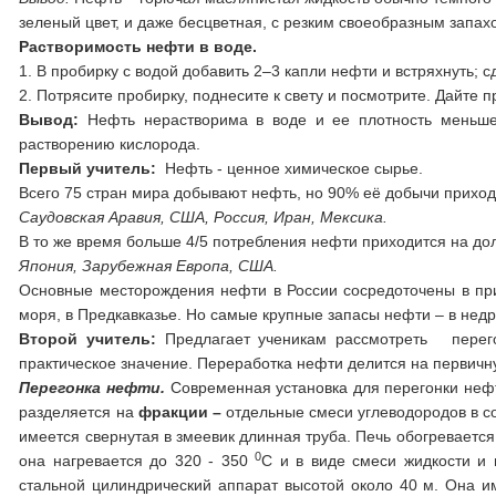
зеленый цвет, и даже бесцветная, с резким своеобразным запах
Растворимость нефти в воде.
1. В пробирку с водой добавить 2–3 капли нефти и встряхнуть; 
2. Потрясите пробирку, поднесите к свету и посмотрите. Дайте 
Вывод:
Нефть нерастворима в воде и ее плотность меньше,
растворению кислорода.
Первый учитель:
Нефть - ценное химическое сырье.
Всего
75 стран мира добывают нефть, но 90% её добычи приходи
Саудовская Аравия, США, Россия, Иран, Мексика.
В то же время больше 4/5 потребления нефти приходится на до
Япония, Зарубежная Европа, США.
Основные месторождения нефти в России сосредоточены в при
моря, в Предкавказье. Но самые крупные запасы нефти – в нед
Второй учитель:
Предлагает ученикам рассмотреть перег
практическое значение. Переработка нефти делится на первичную
Перегонка нефти.
Современная установка для перегонки нефт
разделяется на
фракции –
отдельные смеси углеводородов в со
имеется свернутая в змеевик длинная труба. Печь обогревается
0
она нагревается до 320 - 350
С и в виде смеси жидкости и 
стальной цилиндрический аппарат высотой около 40 м. Она им