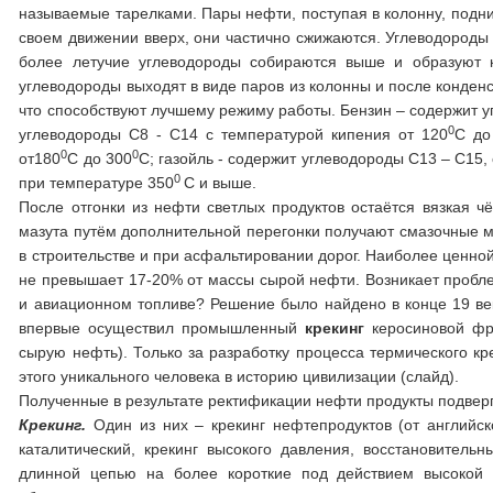
называемые тарелками. Пары нефти, поступая в колонну, подни
своем движении вверх, они частично сжижаются. Углеводороды
более летучие углеводороды собираются выше и образуют
углеводороды выходят в виде паров из колонны и после конденс
что способствуют лучшему режиму работы. Бензин – содержит у
0
углеводороды С8 - С14 с температурой кипения от 120
С до
0
0
от180
С до 300
С; газойль - содержит углеводороды С13 – С15,
0
при температуре 350
С и выше.
После отгонки из нефти светлых продуктов остаётся вязкая ч
мазута путём дополнительной перегонки получают смазочные м
в строительстве и при асфальтировании дорог. Наиболее ценно
не превышает 17-20% от массы сырой нефти. Возникает пробле
и авиационном топливе? Решение было найдено в конце 19 в
впервые осуществил промышленный
крекинг
керосиновой фра
сырую нефть). Только за разработку процесса термического к
этого уникального человека в историю цивилизации (слайд).
Полученные в результате ректификации нефти продукты подвер
Крекинг.
Один из них – крекинг нефтепродуктов (от английско
каталитический, крекинг высокого давления, восстановитель
длинной цепью на более короткие под действием высокой 