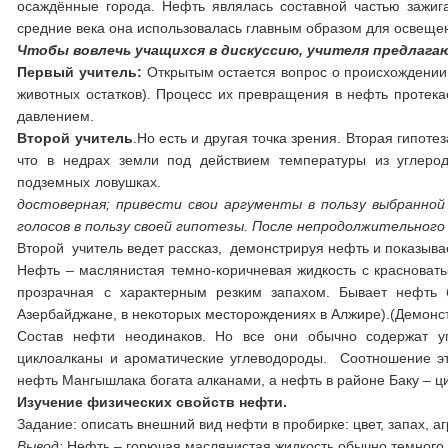
осаждённые города. Нефть являлась составной частью зажиг
средние века она использовалась главным образом для освеще
Чтобы вовлечь учащихся в дискуссию, учителя предлаг
Первый учитель:
Открытым остается вопрос о происхождении 
животных остатков). Процесс их превращения в нефть протекае
давлением.
Второй учитель
.Но есть и другая точка зрения. Вторая гипот
что в недрах земли под действием температуры из углеро
подземных ловуш
достоверная; привести свои аргументы в пользу выбранно
голосов в пользу своей гипотезы. После непродолжительног
Второй учитель ведет рассказ, демонстрируя нефть и показыва
Нефть – маслянистая темно-коричневая жидкость с красноваты
прозрачная с характерным резким запахом. Бывает нефть 
Азербайджане, в некоторых месторождениях в Алжире).(Демонс
Состав нефти неодинаков. Но все они обычно содержат уг
циклоалканы и ароматические углеводороды. Соотношение эт
нефть Мангышлака богата алканами, а нефть в районе Баку – ц
Изучение физических свойств нефти.
Задание: описать внешний вид нефти в пробирке: цвет, запах, а
Вывод:
Нефть – горючая маслянистая жидкость обычно темного ц