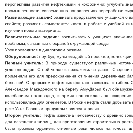
перспективы развития нефтехимии и коксохимии; углубить зна
промышленности, современных направлениях переработки сыр
Развивающие задачи:
развивать представление учащихся о в
свойств; развивать самостоятельность в работе с учебной л
изучении нового материала.
Воспитательные задачи:
воспитывать у учащихся уважение
проблемы, связанные с охраной окружающей среды
Урок проводится в диалоговом режиме.
Оборудование:
ноутбук, мультимедийный проектор, коллекции
Первый учитель:
В природе существуют различные источни
углеводородов. С ней человек познакомился давно. Сведения
применяли его для предохранения от гниения деревянных бал
болезней. С прорывом нефтяных фонтанов связывают гибель Со
Александра Македонского на берегу Аму-Дарьи был обнаружен
колебаниям полководца, и армия направилась на покорение 
использовалась для огнеметов. В России нефть стали добывать и 
реке Ухте. Главным продуктом являлся керосин.
Второй учитель
: Нефть известна человечеству с древних вре
для освещения жилищ, для приготовления строительных раство
была грозным оружием: огненные реки лились на головы ш