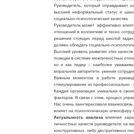
Руководитель, который оправдывает н
высокий неформальный статус и шанс
социально-психологические качества.
Руководитель может эффективно влиять
отношений в коллективе и тесно сотруд
решении стоящих перед школой задач,
должен обладать социально-психологич
Высокий уровень развития этих качест
позиции в системе межличностных отнош
но и как лидер – наиболее уважаемый
моральном авторитете, умении сотрудн
Важным моментом в работе руководит
стимулирование их профессионально - 
Каждая организация уникальна в своем
факторов. В связи с этим, процесс упр
Нас очень заинтересовала взаимосвязь 
влияет на психологическую атмосферу 
Актуальность анализа
влияния харак
личностных качеств руководителя на м
конструктивных, либо деструктивных по