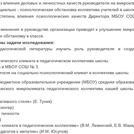
з влияния деловых и личностных качеств руководителя на микрокли
циально - психологическая обстановка коллектива учителей в шк
степень влияния психологических качеств Директора МБОУ СО
изменения в руководстве организации приводят к улучшению микро
 обстановку в классе.
ны задачи исследования:
дагогической литературы изучить роль руководителя в созд
ического климата в педагогическом коллективе школы.
ва в МБОУ СОШ № 3.
теля на социально-психологический климат в коллективе школы.
бюджетное образовательное учреждение (МБОУ) средняя образова
ческого микроклимата педагогического коллектива нашей школы 
ивного стиля» (Е. Туник).
сингер)
 личности.
)
климата в педагогическом коллективе» (В.М. Лизинский, Е.В. Мака
дагогов к эмпатии» (И.М. Юсупов).