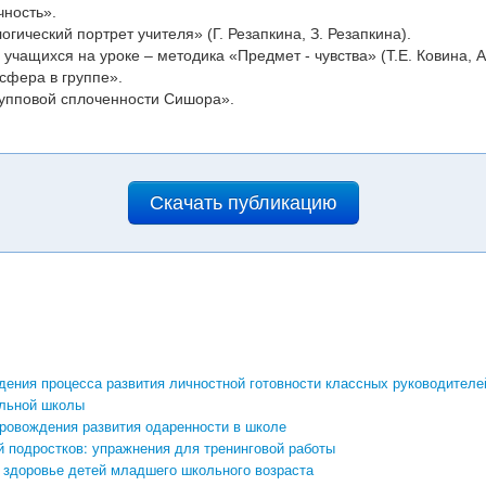
чность».
гический портрет учителя» (Г. Резапкина, З. Резапкина).
чащихся на уроке – методика «Предмет - чувства» (Т.Е. Ковина, А.
сфера в группе».
упповой сплоченности Сишора».
Скачать публикацию
ения процесса развития личностной готовности классных руководителе
альной школы
ровождения развития одаренности в школе
 подростков: упражнения для тренинговой работы
 здоровье детей младшего школьного возраста