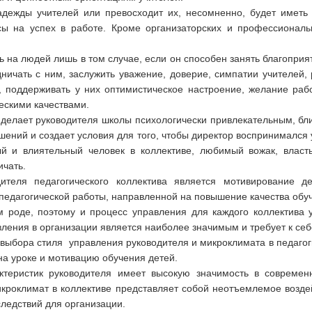
адежды учителей или превосходит их, несомненно, будет иметь
ы на успех в работе. Кроме организаторских и профессиональ
 на людей лишь в том случае, если он способен занять благопри
ничать с ним, заслужить уважение, доверие, симпатии учителей, 
 поддерживать у них оптимистическое настроение, желание работ
ескими качествами.
в делает руководителя школы психологически привлекательным, бл
ений и создает условия для того, чтобы директор воспринимался 
 и влиятельный человек в коллективе, любимый вожак, власть
ичать.
еля педагогического коллектива является мотивирование де
педагогической работы, направленной на повышение качества обуч
 роде, поэтому и процесс управления для каждого коллектива у
авления в организации является наиболее значимым и требует к се
выбора стиля управления руководителя и микроклимата в педагог
на уроке и мотивацию обучения детей.
теристик руководителя имеет высокую значимость в современ
икроклимат в коллективе представляет собой неотъемлемое возде
следствий для организации.