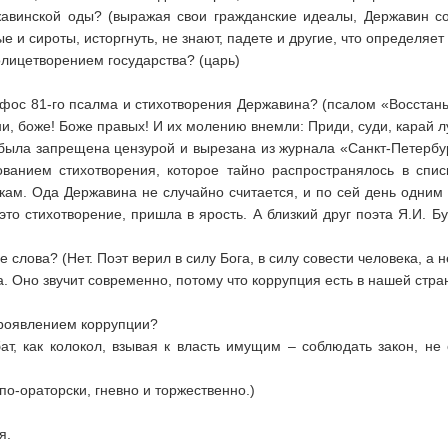
жавинской оды? (выражая свои гражданские идеалы, Державин со
ые и сироты, исторгнуть, не знают, падете и другие, что определяе
олицетворением государства? (царь)
фос 81-го псалма и стихотворения Державина? (псалом «Восстань
ни, боже! Боже правых! И их молению внемли: Приди, суди, карай л
была запрещена цензурой и вырезана из журнала «Санкт-Петербур
ванием стихотворения, которое тайно распространялось в списк
кам. Ода Державина не случайно считается, и по сей день одним 
 это стихотворение, пришла в ярость. А близкий друг поэта Я.И. Б
ие слова? (Нет. Поэт верил в силу Бога, в силу совести человека, а 
а. Оно звучит современно, потому что коррупция есть в нашей стр
)
проявлением коррупции?
бат, как колокол, взывая к власть имущим – соблюдать закон, н
(по-ораторски, гневно и торжественно.)
я.