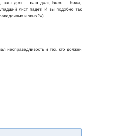
ы, ваш долг – ваш долг, Боже – Боже;
упадший лист падёт! И вы подобно так
раведливых и злых?»).
чал несправедливость и тех, кто должен