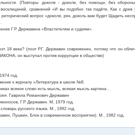
ельности. (Повторы: доколе - доколе, без помощи, без оборон
 восклицаний, сравнений «И вы подобно так падёте, Как с древ 
; риторический вопрос «доколе, рек, доколь вам будет Щадить несп
.
ение Г.Р. Державина «Властителям и судиям».
оэт 18 века? (поэт Р.Г. Державин современен, потому что он обли
ЗАКОНА, он выступал против коррупции в обществе)
1974 год.
жение к журналу «Литература в школе №8.
риках всякое слово есть мысль, всякая мысль картина…
ерея. Гаврила Романович Державин
омоносов, Г.Р. Державин. М, 1979 год.
словарь русского языка. М., 1992 год.
авин, Пушкин, Блок в современном восприятии). М., 1982 год.