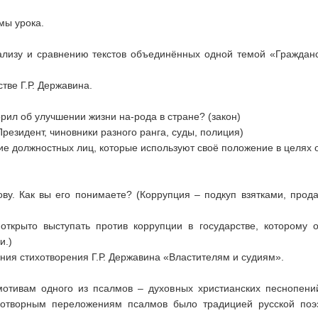
мы урока.
ализу и сравнению текстов объединённых одной темой «Гражданс
тве Г.Р. Державина.
ворил об улучшении жизни на-рода в стране? (закон)
Президент, чиновники разного ранга, суды, полиция)
ие должностных лиц, которые используют своё положение в целях 
ву. Как вы его понимаете? (Коррупция – подкуп взятками, прод
открыто выступать против коррупции в государстве, которому
и.)
ния стихотворения Г.Р. Державина «Властителям и судиям».
отивам одного из псалмов – духовных христианских песнопени
хотворным переложениям псалмов было традицией русской поэ