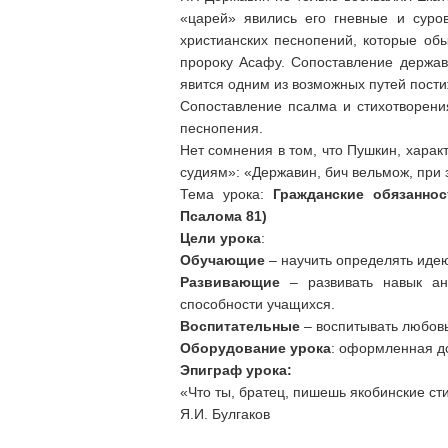
«царей» явились его гневные и суро
христианских песнопений, которые об
пророку Асафу. Сопоставление держави
явится одним из возможных путей пост
Сопоставление псалма и стихотворени
песнопения.
Нет сомнения в том, что Пушкин, харак
судиям»: «Державин, бич вельмож, при 
Тема урока:
Гражданские обязанно
Псалома 81)
Цели урока
:
Обучающие
– научить определять идею
Развивающие
– развивать навык ана
способности учащихся.
Воспитательные
– воспитывать любовь
Оборудование урока
: оформленная до
Эпиграф урока:
«Что ты, братец, пишешь якобинские ст
Я.И. Булгаков