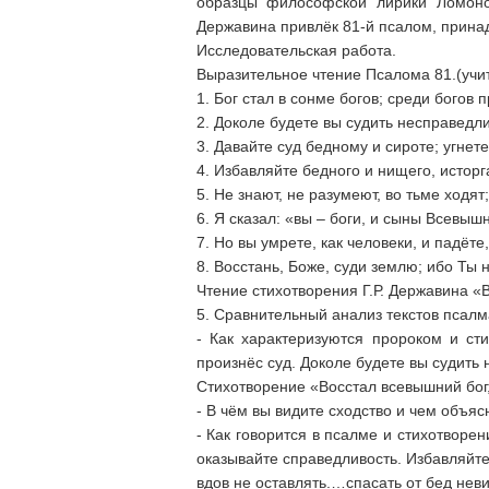
образцы философской лирики Ломоно
Державина привлёк 81-й псалом, принад
Исследовательская работа.
Выразительное чтение Псалома 81.(учи
1. Бог стал в сонме богов; среди богов п
2. Доколе будете вы судить несправедл
3. Давайте суд бедному и сироте; угне
4. Избавляйте бедного и нищего, исторг
5. Не знают, не разумеют, во тьме ходя
6. Я сказал: «вы – боги, и сыны Всевышн
7. Но вы умрете, как человеки, и падёте,
8. Восстань, Боже, суди землю; ибо Ты
Чтение стихотворения Г.Р. Державина «
5. Сравнительный анализ текстов псалм
- Как характеризуются пророком и ст
произнёс суд. Доколе будете вы судить
Стихотворение «Восстал всевышний бог,
- В чём вы видите сходство и чем объя
- Как говорится в псалме и стихотворе
оказывайте справедливость. Избавляйте
вдов не оставлять.…спасать от бед нев