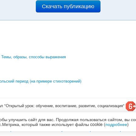
Скачать публикацию
. Темы, образы, способы выражения
ольский период (на примере стихотворений)
ал "Открытый урок: обучение, воспитание, развитие, социализация"
т конкурсы для детей
обы улучшить сайт для вас. Продолжая пользоваться сайтом, вы с
олитика обработки и защиты персональных данных
.Метрика, который также использует файлы cookie (
подробнее
)
по
лицензии Creative Commons С указанием авторства 4.0 Всемирная
.