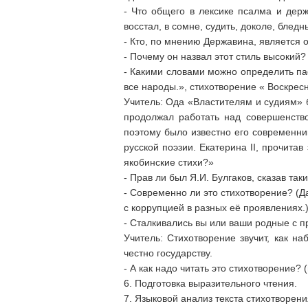
- Что общего в лексике псалма и дер
восстал, в сомне, судить, доколе, бледн
- Кто, по мнению Державина, является 
- Почему он назвал этот стиль высокий?
- Какими словами можно определить па
все народы.», стихотворение « Воскрес
Учитель: Ода «Властителям и судиям» 
продолжал работать над совершенство
поэтому было известно его современни
русской поэзии. Екатерина II, прочитав
якобинские стихи?»
- Прав ли был Я.И. Булгаков, сказав так
- Современно ли это стихотворение? (Д
с коррупцией в разных её проявлениях.
- Сталкивались вы или ваши родные с 
Учитель: Стихотворение звучит, как на
честно государству.
- А как надо читать это стихотворение? 
6. Подготовка выразительного чтения.
7. Языковой анализ текста стихотворени