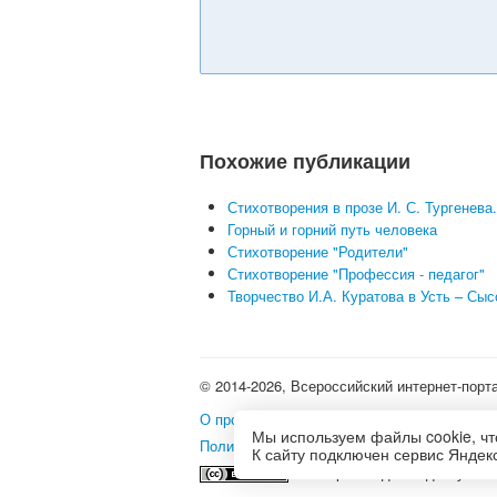
Похожие публикации
Стихотворения в прозе И. С. Тургенева
Горный и горний путь человека
Стихотворение "Родители"
Стихотворение "Профессия - педагог"
Творчество И.А. Куратова в Усть – Сыс
© 2014-2026, Всероссийский интернет-порт
О проекте
•
Школьные олимпиады и интерне
Мы используем файлы cookie, чт
Политика использования файлов cookie
•
П
К сайту подключен сервис Яндекс
Это произведение доступно 