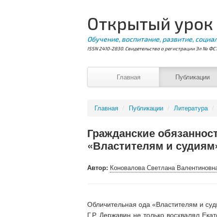
Открытый урок
Обучение, воспитание, развитие, социа
ISSN 2410-2830. Свидетельство о регистрации Эл № ФС7
Главная
Публикации
Главная
/
Публикации
/
Литература
/
Гражданские обязаннос
«Властителям и судиям»
Автор:
Коновалова Светлана Валентиновн
Обличительная ода «Властителям и суди
Г.Р. Державин не только восхвалял Ека