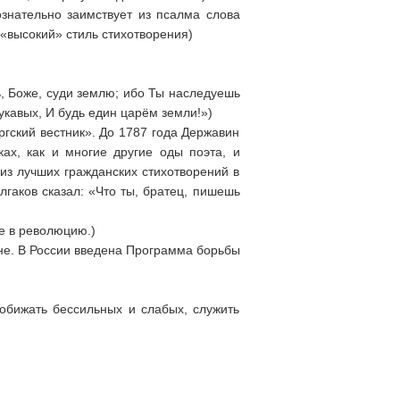
знательно заимствует из псалма слова
т «высокий» стиль стихотворения)
, Боже, суди землю; ибо Ты наследуешь
укавых, И будь един царём земли!»)
гский вестник». До 1787 года Державин
ах, как и многие другие оды поэта, и
из лучших гражданских стихотворений в
улгаков сказал: «Что ты, братец, пишешь
не в революцию.)
ане. В России введена Программа борьбы
е обижать бессильных и слабых, служить