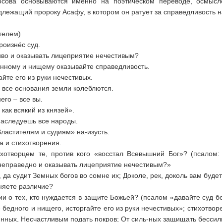
сова основываются именно на поэтическом переводе, осмысл
лежащий пророку Асафу, в котором он ратует за справедливость н
телем)
роизнёс суд.
иво и оказывать лицеприятие нечестивым?
тенному и нищему оказывайте справедливость.
айте его из руки нечестивых.
т; все основания земли колеблются.
его – все вы.
 как всякий из князей».
 наследуешь все народы.
Властителям и судиям» на-изусть.
а и стихотворения.
ихотворцем те, против кого «восстал Всевышний Бог»? (псалом: 
 неправедно и оказывать лицеприятие нечестивым?»
 да судит Земных богов во сомне их; Доколе, рек, доколь вам буде
сняете различие?
нии о тех, кто нуждается в защите Божьей? (псалом «давайте суд 
 бедного и нищего, исторгайте его из руки нечестивых»; стихотво
инных, Несчастливым подать покров; От силь-ных защищать бессиль