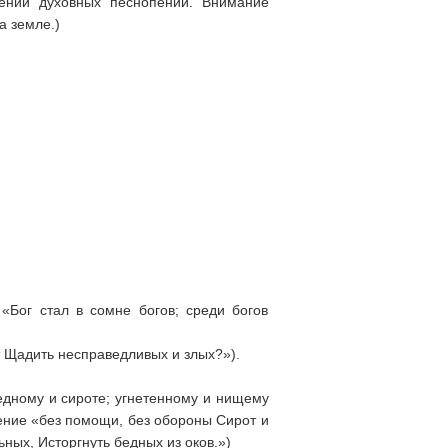
ении духовных песнопений. Внимание
а земле.)
«Бог стал в сомне богов; среди богов
т Щадить несправедливых и злых?»).
бедному и сироте; угнетенному и нищему
рение «без помощи, без обороны Сирот и
ных, Исторгнуть бедных из оков.»)