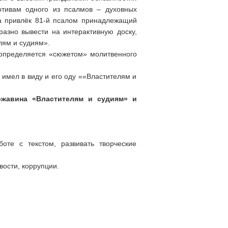
отивам одного из псалмов – духовных
на привлёк 81-й псалом принадлежащий
разно вывести на интерактивную доску,
лям и судиям».
 определяется «сюжетом» молитвенного
 имел в виду и его оду ««Властителям и
ржавина «Властителям и судиям» и
оте с текстом, развивать творческие
вости, коррупции.