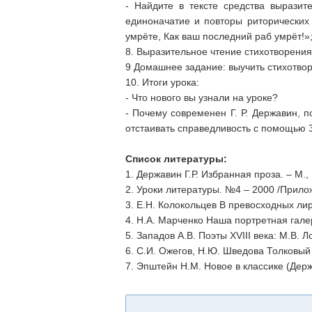
- Найдите в тексте средства выразит
единоначатие и повторы риторических
умрёте, Как ваш последний раб умрёт!»
8. Выразительное чтение стихотворения
9 Домашнее задание: выучить стихотвор
10. Итоги урока:
- Что нового вы узнали на уроке?
- Почему современен Г. Р. Державин, п
отстаивать справедливость с помощью 
Список литературы:
1. Державин Г.Р. Избранная проза. – М., 
2. Уроки литературы. №4 – 2000 /Прило
3. Е.Н. Колокольцев В превосходных ли
4. Н.А. Марченко Наша портретная гал
5. Западов А.В. Поэты XVIII века: М.В. Л
6. С.И. Ожегов, Н.Ю. Шведова Толковый 
7. Эпштейн Н.М. Новое в классике (Держ