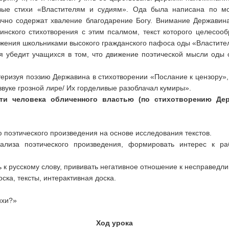
вые стихи «Властителям и судиям». Ода была написана по м
ычно содержат хваление благодарение Богу. Внимание Держави
нского стихотворения с этим псалмом, текст которого целесооб
ижения школьниками высокого гражданского пафоса оды «Властите
я убедит учащихся в том, что движение поэтической мысли оды
теризуя поэзию Державина в стихотворении «Послание к цензору»,
звуке грозной лире/ Их горделивые разоблачал кумиры».
сти человека обличенного властью
(по стихотворению Де
 поэтического произведения на основе исследования текстов.
лиза поэтического произведения, формировать интерес к раб
 к русскому слову, прививать негативное отношение к несправедли
ска, тексты, интерактивная доска.
ихи?»
Ход урока