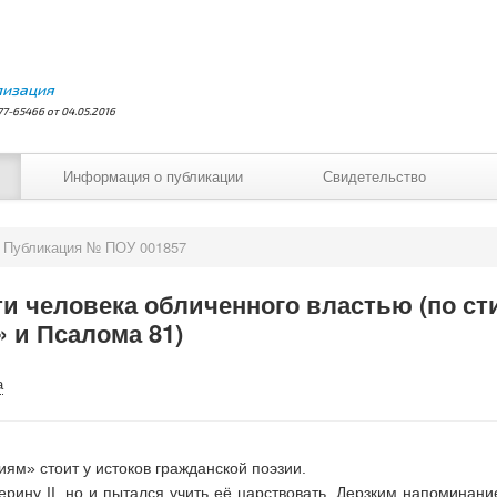
лизация
7-65466 от 04.05.2016
Информация о публикации
Свидетельство
Публикация № ПОУ 001857
ти человека обличенного властью (по с
 и Псалома 81)
а
ям» стоит у истоков гражданской поэзии.
терину II, но и пытался учить её царствовать. Дерзким напоминан