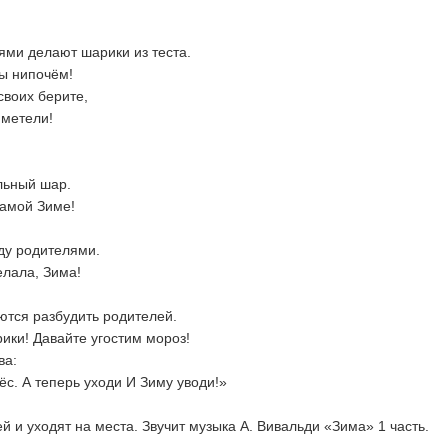
ями делают шарики из теста.
ы нипочём!
своих берите,
 метели!
льный шар.
самой Зиме!
ду родителями.
елала, Зима!
ются разбудить родителей.
ики! Давайте угостим мороз!
ва:
ёс. А теперь уходи И Зиму уводи!»
 и уходят на места. Звучит музыка А. Вивальди «Зима» 1 часть.