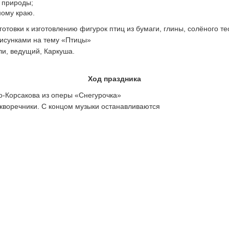
е природы;
ному краю.
готовки к изготовлению фигурок птиц из бумаги, глины, солёного те
исунками на тему «Птицы»
ли, ведущий, Каркуша.
Ход праздника
о-Корсакова из оперы «Снегурочка»
 скворечники. С концом музыки останавливаются