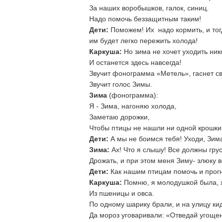
За наших воробышков, галок, синиц.
Надо помочь беззащитным таким!
Дети:
Поможем! Их надо кормить, и тог
им будет легко пережить холода!
Каркуша:
Но зима не хочет уходить ник
И останется здесь навсегда!
Звучит фонограмма «Метель», гаснет св
Звучит голос Зимы.
Зима
(фонограмма):
Я - Зима, нагоняю холода,
Заметаю дорожки,
Чтобы птицы не нашли ни одной крошки
Дети:
А мы не боимся тебя! Уходи, Зим
Зима:
Ах! Что я слышу! Все должны грус
Дрожать, и при этом меня Зиму- злюку 
Дети:
Как нашим птицам помочь и прогн
Каркуша:
Помню, я молодушкой была, х
Из пшеницы и овса.
По одному шарику брали, и на улицу ки
Да мороз уговаривали: «Отведай угоще