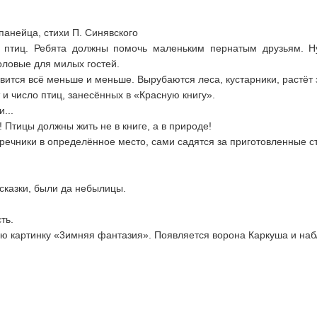
панейца, стихи П. Синявского
птиц. Ребята должны помочь маленьким пернатым друзьям. Нуж
толовые для милых гостей.
вится всё меньше и меньше. Вырубаются леса, кустарники, растёт з
 и число птиц, занесённых в «Красную книгу».
...
! Птицы должны жить не в книге, а в при­роде!
оречники в определённое место, сами садятся за приготовленные с
сказки, были да небылицы.
ть.
ю картинку «3имняя фантазия». Появляется ворона Каркуша и набл