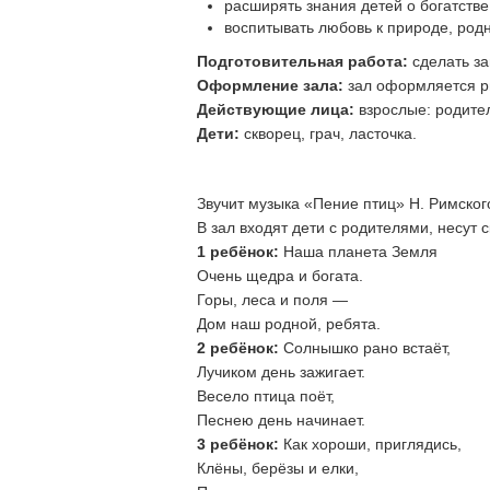
расширять знания детей о богатств
воспитывать любовь к природе, род
Подготовительная работа:
сделать за
Оформление зала:
зал оформляется р
Действующие лица:
взрослые: родите
Дети:
скворец, грач, ласточка.
Звучит музыка «Пение птиц» Н. Римског
В зал входят дети с родителями, несут
1 ребёнок:
Наша планета Земля
Очень щедра и богата.
Горы, леса и поля —
Дом наш родной, ребята.
2 ребёнок:
Солнышко рано встаёт,
Лучиком день зажигает.
Весело птица поёт,
Песнею день начинает.
3 ребёнок:
Как хороши, приглядись,
Клёны, берёзы и елки,