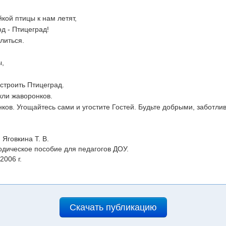
кой птицы к нам летят,
д - Птицеград!
литься.
ы,
 строить Птицеград.
кли жаворонков.
ов. Угощайтесь сами и угостите Гостей. Будьте добрыми, заботли
Яговкина Т. В.
одическое пособие для педагогов ДОУ.
006 г.
Скачать публикацию