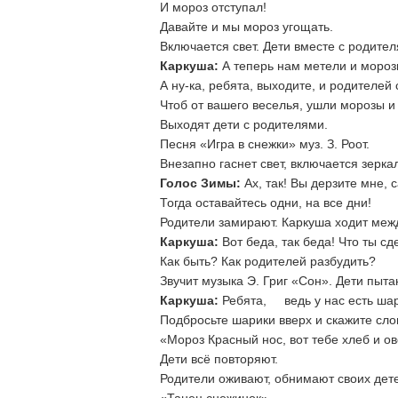
И мороз отступал!
Давайте и мы мороз угощать.
Включается свет. Дети вместе с родител
Каркуша:
А теперь нам метели и мороз
А ну-ка, ребята, выходите, и родителей 
Чтоб от вашего веселья, ушли морозы и
Выходят дети с родителями.
Песня «Игра в снежки» муз. З. Роот.
Внезапно гаснет свет, включается зерка
Голос Зимы:
Ах, так! Вы дерзите мне, 
Тогда оставайтесь одни, на все дни!
Родители замирают. Каркуша ходит меж
Каркуша:
Вот беда, так беда! Что ты сд
Как быть? Как родителей разбудить?
Звучит музыка Э. Григ «Сон». Дети пыта
Каркуша:
Ребята, ведь у нас есть шар
Подбросьте шарики вверх и скажите сло
«Мороз Красный нос, вот тебе хлеб и ов
Дети всё повторяют.
Родители оживают, обнимают своих детей