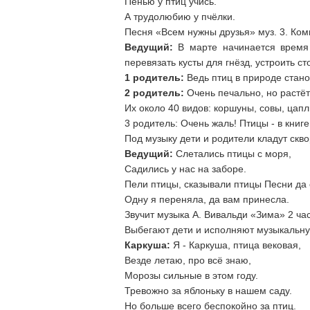
Пенью у птиц учись.
А трудолюбию у пчёлки.
Песня «Всем нужны друзья» муз. 3. Ком
Ведущий:
В марте начинается время 
перевязать кусты для гнёзд, устроить с
1 родитель:
Ведь птиц в природе стано
2 родитель:
Очень печально, но растёт
Их около 40 видов: коршуны, совы, цапли
3 родитель: Очень жаль! Птицы - в книге
Под музыку дети и родители кладут скв
Ведущий:
Слетались птицы с моря,
Садились у нас на заборе.
Пели птицы, сказывали птицы Песни да 
Одну я переняла, да вам принесла.
Звучит музыка А. Вивальди «Зима» 2 час
Выбегают дети и исполняют музыкальну
Каркуша:
Я - Каркуша, птица вековая,
Везде летаю, про всё знаю,
Морозы сильные в этом году.
Тревожно за яблоньку в нашем саду.
Но больше всего беспокойно за птиц.