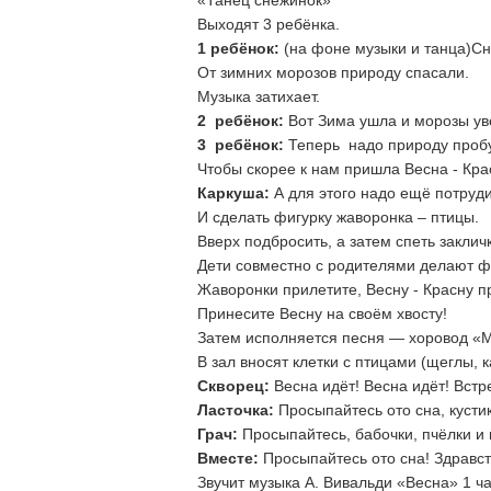
«Танец снежинок»
Выходят 3 ребёнка.
1 ребёнок:
(на фоне музыки и танца)Сн
От зимних морозов природу спасали.
Музыка затихает.
2 ребёнок:
Вот Зима ушла и морозы ув
3 ребёнок:
Теперь надо природу пробу
Чтобы скорее к нам пришла Весна - Кра
Каркуша:
А для этого надо ещё потруди
И сделать фигурку жаворонка – птицы.
Вверх подбросить, а затем спеть заклич
Дети совместно с родителями делают фи
Жаворонки прилетите, Весну - Красну п
Принесите Весну на своём хвосту!
Затем исполняется песня — хоровод «Мы
В зал вносят клетки с птицами (щеглы, 
Скворец:
Весна идёт! Весна идёт! Встр
Ласточка:
Просыпайтесь ото сна, кустик
Грач:
Просыпайтесь, бабочки, пчёлки и 
Вместе:
Просыпайтесь ото сна! Здравст
Звучит музыка А. Вивальди «Весна» 1 ча