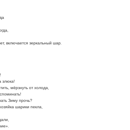
да
огда,
ет, включается зеркальный шар.
!
а злюка!
тить, мёрзнуть от холода,
вспоминать!
ать Зиму прочь?
озяйка шарики пекла,
дали,
ние».