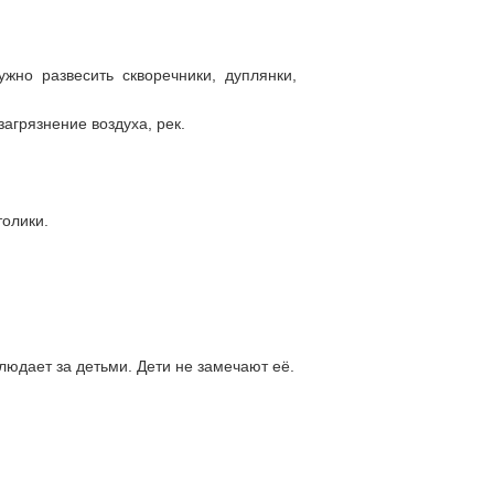
но развесить скворечники, дуплянки,
агрязнение воздуха, рек.
толики.
юдает за детьми. Дети не замечают её.