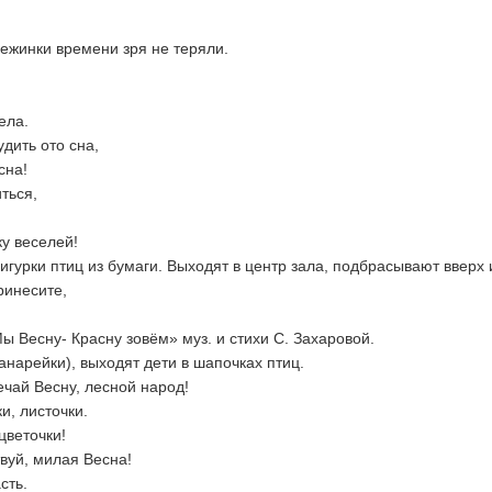
ежинки времени зря не теряли.
ела.
дить ото сна,
сна!
ться,
ку веселей!
гурки птиц из бумаги. Выходят в центр зала, подбрасывают вверх и
ринесите,
 Весну- Красну зовём» муз. и стихи С. Захаровой.
канарейки), выходят дети в шапочках птиц.
ечай Весну, лесной народ!
и, листочки.
цветочки!
вуй, милая Весна!
сть.