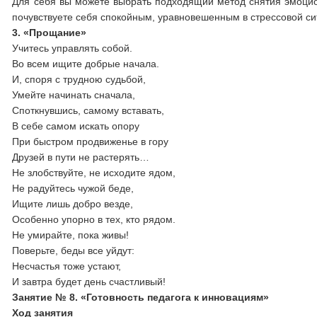
Для себя вы можете выбрать подходящий метод снятия эмоцион
почувствуете себя спокойным, уравновешенным в стрессовой си
3. «Прощание»
Учитесь управлять собой.
Во всем ищите добрые начала.
И, споря с трудною судьбой,
Умейте начинать сначала,
Споткнувшись, самому вставать,
В себе самом искать опору
При быстром продвиженье в гору
Друзей в пути не растерять…
Не злобствуйте, не исходите ядом,
Не радуйтесь чужой беде,
Ищите лишь добро везде,
Особенно упорно в тех, кто рядом.
Не умирайте, пока живы!
Поверьте, беды все уйдут:
Несчастья тоже устают,
И завтра будет день счастливый!
Занятие № 8. «Готовность педагога к инновациям»
Ход занятия