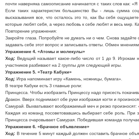
почти наверняка самоописание начинается с таких слов как: «
Если таких характеристик большинство Вы - лишь сумма со
высказывания все, что осталось это то, как Вы себя ощущает
которые любят себя, а через любовь к себе любят и весь мир. Ка
Повторение упражнения:
Закройте глаза. Попробуйте не думать ни о чем. Снова задайте
задавать себе этот вопрос и записывать ответы. Обмен мнениям
Упражнение 4. «Атомы и молекулы»
Ход:
Ведущий называет какое-либо число от 1 до 9. Игрокам н
участников разбивают на 2 группы для следующей игры.
Упражнение 5. «Театр Кабуки»
Ход:
Игра напоминает игру «Камень, ножницы, бумага».
В театре Кабуки есть 3 главные роли:
Принцесса. Чтобы изобразить Принцессу надо присесть покачива
Дракон. Вверх поднимают обе руки изображая когти и произносят
Самурай. Выхватывают воображаемый меч и резко произносят: 
Каждая из команд посоветовавшись выбирает себе роль. При э
Принцесса очаровывает Самурая. Победившая команда получает
Упражнение 6. «Брачное объявление»
Ход:
В течение 5 минут каждый должен составить брачное объя