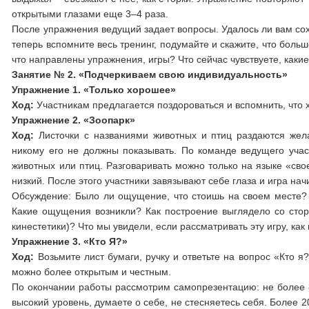
открытыми глазами еще 3–4 раза.
После упражнения ведущий задает вопросы. Удалось ли вам со
теперь вспомните весь тренинг, подумайте и скажите, что боль
что направлены упражнения, игры? Что сейчас чувствуете, как
Занятие № 2. «Подчеркиваем свою индивидуальность»
Упражнение 1. «Только хорошее»
Ход:
Участникам предлагается поздороваться и вспомнить, что 
Упражнение 2. «Зоопарк»
Ход:
Листочки с названиями животных и птиц раздаются жела
никому его не должны показывать. По команде ведущего уча
животных или птиц. Разговаривать можно только на языке «сво
низкий. После этого участники завязывают себе глаза и игра нач
Обсуждение: Было ли ощущение, что стоишь на своем месте? 
Какие ощущения возникли? Как построение выглядело со стор
кинестетики)? Что мы увидели, если рассматривать эту игру, 
Упражнение 3. «Кто Я?»
Ход:
Возьмите лист бумаги, ручку и ответьте на вопрос «Кто я
можно более открытым и честным.
По окончании работы рассмотрим самопрезентацию: не более 8 
высокий уровень, думаете о себе, не стесняетесь себя. Более 