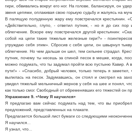
гири, обвивались вокруг его ног. На голове, балансируя, он уд
звеня цепями, оплакивая свою горькую судьбу и жалуясь на муч
В палящую полуденную жару ему повстречался крестьянин. «О,
«Действительно, глупо, - ответил путник, - но я до сих пор
облегчение. Вскоре ему повстречался другой крестьянин: «Ска
собой на цепи такие тяжелые железные гири?» - поинтересов
утруждаю себя этим». Сбросив с себя цепи, он швырнул тыкву 
облегчение. Но чем дальше он шел, тем сильнее страдал. Крес
путник, почему ты несешь за спиной песок в мешке, когда, по
можно подумать, что ты задумал пройти всю пустыню Кавир. А в
пути!» - «Спасибо, добрый человек, только теперь я заметил,
вылилась на песок. Задумавшись, он стоял и смотрел на зах
увидел тяжелый мельничный жернов у себя на шее и понял, что 
как только смог. Свободный от обременявших его тяжестей он пр
Упражнение 9. «Чему Я научился»
Я предлагаю вам сейчас подумать над тем, что вы приобрел
предложений, представленных на плакате.
Предлагается большой лист бумаги со следующими неокончен
Я научился...
Я узнал, что...