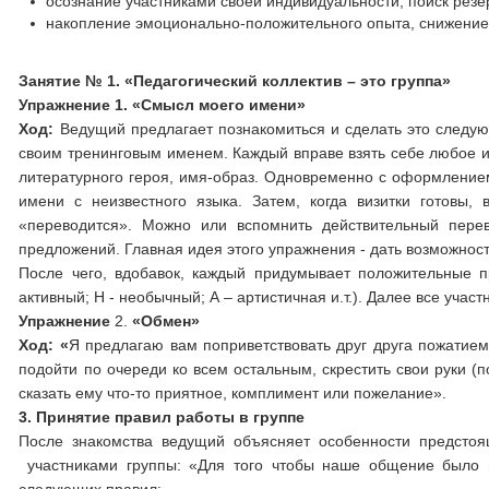
осознание участниками своей индивидуальности, поиск рез
накопление эмоционально-положительного опыта, снижение
Занятие № 1. «Педагогический коллектив – это группа»
Упражнение 1. «Смысл моего имени»
Ход:
Ведущий предлагает познакомиться и сделать это следую
своим тренинговым именем. Каждый вправе взять себе любое им
литературного героя, имя-образ. Одновременно с оформлением
имени с неизвестного языка. Затем, когда визитки готовы,
«переводится». Можно или вспомнить действительный перев
предложений. Главная идея этого упражнения - дать возможнос
После чего, вдобавок, каждый придумывает положительные 
активный; Н - необычный; А – артистичная и.т.). Далее все уча
У
пражнение
2.
«Обмен»
Ход: «
Я предлагаю вам поприветствовать друг друга пожатием
подойти по очереди ко всем остальным, скрестить свои руки (
сказать ему что-то приятное, комплимент или пожелание».
3. Принятие правил работы в группе
После знакомства ведущий объясняет особенности предсто
участниками группы: «Для того чтобы наше общение было 