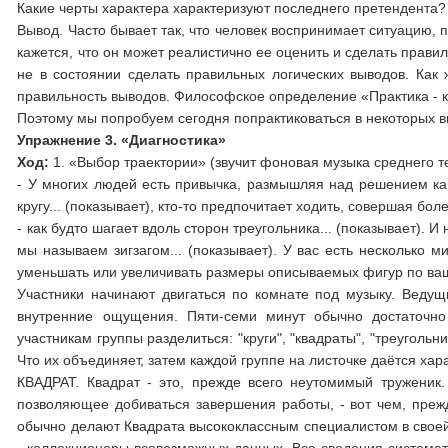
Какие черты характера характеризуют последнего претендента?
Вывод. Часто бывает так, что человек воспринимает ситуацию,
кажется, что он может реалистично ее оценить и сделать прави
не в состоянии сделать правильных логических выводов. Как
правильность выводов. Философское определение «Практика - 
Поэтому мы попробуем сегодня попрактиковаться в некоторых в
Упражнение 3. «Диагностика»
Ход:
1. «Выбор траектории» (звучит фоновая музыка среднего т
- У многих людей есть привычка, размышляя над решением како
кругу... (показывает), кто-то предпочитает ходить, совершая бол
- как будто шагает вдоль сторон треугольника... (показывает). 
мы называем зигзагом... (показывает). У вас есть несколько м
уменьшать или увеличивать размеры описываемых фигур по в
Участники начинают двигаться по комнате под музыку. Ведущ
внутренние ощущения. Пяти-семи минут обычно достаточно
участникам группы разделиться: "круги", "квадраты", "треуголь
Что их объединяет, затем каждой группе на листочке даётся хар
КВАДРАТ. Квадрат - это, прежде всего неутомимый труженик.
позволяющее добиваться завершения работы, - вот чем, преж
обычно делают Квадрата высококлассным специалистом в своей