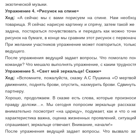
экзотической музыки.
Упражнение 4. «Рисунок на спине»
Ход:
«А сейчас мы с вами порисуем на спине. Нам необходи
товарища. Я сейчас нарисую картинку и спрячу, затем такой же
задача, постараться почувствовать и передать как можно точн
рисунок на бумаге, в конце мы сравним этот рисунок с первона
При желании участников упражнение может повториться, только
ведущего.
После упражнения ведущий задает вопросы. Что помогало по
команде? Что мешало выполнять упражнение, с каким трудност
Упражнение 5. «Свет мой зеркальце! Скажи»
Ход:
«Вспомните, пожалуйста, сказку А.С Пушкина «О мертвой
движениях, поднять брови, опустить, нахмурить брови. Сдвинуть,
партнеру.
Хорошо, продолжаем. В сказке есть слова, которые произноси
правду доложи…». Мы сегодня попросим зеркальце рассказат
внимательно посмотрит «на царицу», подумает, как и что о н
характеристика важна, оценка жизненных проявлений, ситуаций,
спрашивает, зеркальце отвечает. Внимание, начали!»
После упражнения ведущий задает вопросы. Что вызвало зат