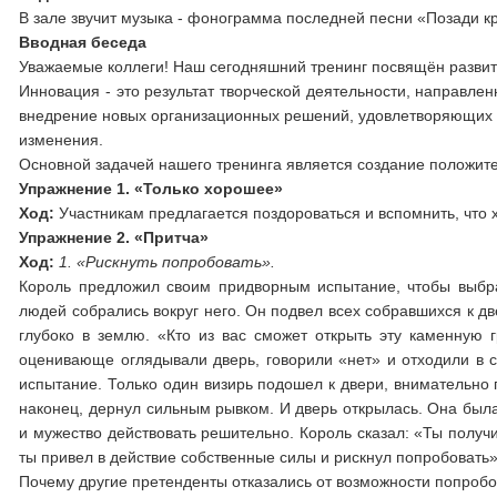
В зале звучит музыка - фонограмма последней песни «Позади к
Вводная беседа
Уважаемые коллеги! Наш сегодняшний тренинг посвящён развит
Инновация - это результат творческой деятельности, направлен
внедрение новых организационных решений, удовлетворяющих п
изменения.
Основной задачей нашего тренинга является создание положит
Упражнение 1. «Только хорошее»
Ход:
Участникам предлагается поздороваться и вспомнить, что 
Упражнение 2. «Притча»
Ход:
1. «Рискнуть попробовать».
Король предложил своим придворным испытание, чтобы выбра
людей собрались вокруг него. Он подвел всех собравшихся к дв
глубоко в землю. «Кто из вас сможет открыть эту каменную 
оценивающе оглядывали дверь, говорили «нет» и отходили в с
испытание. Только один визирь подошел к двери, внимательно 
наконец, дернул сильным рывком. И дверь открылась. Она была
и мужество действовать решительно. Король сказал: «Ты получи
ты привел в действие собственные силы и рискнул попробовать»
Почему другие претенденты отказались от возможности попробо