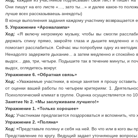
Ход:
каждый из участников подписывает свой лист и пишет на н
Они пишут на его листе «…, зато ты…» и далее какое-то положит
лучше всех рассказываешь анекдоты)
В конце выполнения задания каждому участнику возвращается ег
5. Упражнение «Аромалампа»
Ход:
«Я включу негромкую музыку, чтобы вы смогли расслабит
держать спину прямо, закройте глаза и дышите медленно и г
помогает расслабиться. Сейчас мы попробуем одну из методик 
Ненадолго задержите дыхание... а затем медленно и спокойно вы
выдох... два, три, четыре. Подышите так в течение минуты, и поч
выдох, оглядитесь вокруг.
Упражнение 6. «Обратная связь»
Ход:
«Уважаемые участники, в конце занятия я прошу оставить 
от оценки вашей работы по четырем критериям: 1. Деятельност
Психологический климат в группе. Оценка осуществляется по 1
Занятие № 2. «Мы заслуживаем лучшего!»
Упражнение 1. «Только хорошее»
Ход:
Участникам предлагается поздороваться и вспомнить, что 
Упражнение 2. «Поляна»
Ход: «
Представьте поляну и себя на ней. Во что или в кого вы 
Представление по кругу. Ведущий задает уточняющие вопросы: ск