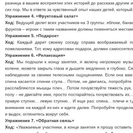
разница в вашем восприятии этих историй до рассказа другим 
сих пор. Мы в ответе за чувственный опыт наших детей, которы
Упражнение 4. «Фруктовый салат»
Ход:
Ведущий делит всех участников на 3 группы: яблоки, банан
фруктов – игроки с таким названием должны поменяться местам
Упражнение 5. «Подарок»
Ход:
Каждый дарит своему соседу справа воображаемый п
пожеланиями. Тот, кому адресован подарок, должен самосоятель
Упражнение 6. «Релаксация»
Ход:
Мы подошли к концу занятия, я включу негромкую музык
колени, можете закрыть глаза и дышите медленно и глубоко. 
наблюдении за своими телесными ощущениями. Если она вам по
спина касается спинки стула... Потом, не двигаясь, попробуйте 
расслабляются мышцы плеч... Потом почувствуйте тяжесть рук, 
полу - не двигайте ими, просто постарайтесь почувствовать их... 
правую ступню... левую ступню... И еще раз: спина... плечи и 
внимание на каждой из них и идите далее. Попробуйте проделать
и выдох, оглянитесь вокруг себя.
Упражнение 7. «Обратная связь»
Ход:
«Уважаемые участники, в конце занятия я прошу оставить 