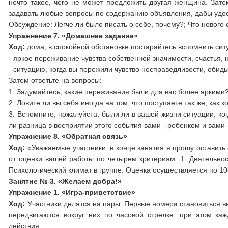
нечто такое, чего не может предложить другая женщина. Зат
задавать любые вопросы по содержанию объявления, дабы удост
Обсуждение: Легче ли было писать о себе, почему?; Что нового 
Упражнение 7. «Домашнее задание»
Ход:
дома, в спокойной обстановке,постарайтесь вспомнить ситу
- яркое переживание чувства собственной значимости, счастья, н
- ситуацию, когда вы пережили чувство несправедливости, обиды
Затем ответьте на вопросы:
1. Задумайтесь, какие переживания были для вас более яркими
2. Ловите ли вы себя иногда на том, что поступаете так же, как 
3. Вспомните, пожалуйста, были ли в вашей жизни ситуации, к
ли разница в восприятии этого события вами - ребенком и вами 
Упражнение 8. «Обратная связь»
Ход:
«Уважаемые участники, в конце занятия я прошу оставить 
от оценки вашей работы по четырем критериям: 1. Деятельност
Психологический климат в группе. Оценка осуществляется по 1
Занятие № 3. «Желаем добра!»
Упражнение 1. «Игра-приветствие»
Ход:
Участники делятся на пары. Первые номера становиться в
передвигаются вокруг них по часовой стрелке, при этом ка
действия: