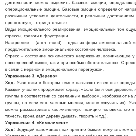
деятельности можно выделить базовые эмоции, определяющи
операциональные эмоции. Базовые эмоции определяют напра
различным условиям деятельности, к реальным достижениям. 
препятствует, - отрицательные.
Виды эмоционального реагирования: эмоциональный тон ощуще
стрессы, тревоги и фрустрации.
Настроение – (англ. mood) – одна из форм эмоциональной ж
продолжительное эмоциональное состояние человека.
Стресс – состояние психического напряжения, возникающее у 
повседневной жизни, так и при особых обстоятельствах. Стресс
в связи с нервной и эмоциональной перегрузкой.
Упражнение 3. «Дерево»
Ход:
Участники в быстром темпе называют известные породы де
Каждый участник продолжает фразу: «Если бы я был деревом, я
группы в соответствии со сделанным выбором, изображают на л
группы, но если есть частные мнения, можно озвучить их). У
можно рассматривать как жизненную позицию человека: кто я в
тяжесть, крона дает дереву дышать, творить и т.д.).
Упражнение 4. «Комплимент»
Ход:
Ведущий напоминает, как приятно бывает получать компли