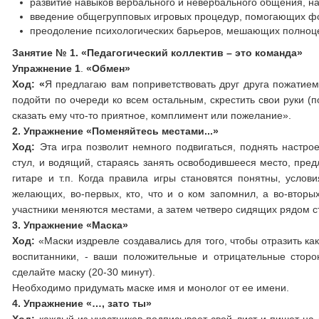
развитие навыков вербального и невербального общения, н
введение общегрупповых игровых процедур, помогающих ф
преодоление психологических барьеров, мешающих полно
Занятие № 1. «Педагогический коллектив – это команда»
У
пражнение
1
.
«Обмен»
Ход: «
Я предлагаю вам поприветствовать друг друга пожатием
подойти по очереди ко всем остальным, скрестить свои руки (
сказать ему что-то приятное, комплимент или пожелание».
2. Упражнение «Поменяйтесь местами...»
Ход:
Эта игра позволит немного подвигаться, поднять настро
стул, и водящий, стараясь занять освободившееся место, пред
гитаре и т.п. Когда правила игры становятся понятны, усл
желающих, во-первых, кто, что и о ком запомнил, а во-вторых
участники меняются местами, а затем четверо сидящих рядом с
3. Упражнение «Маска»
Ход:
«Маски издревле создавались для того, чтобы отразить как
воспитанники, - ваши положительные и отрицательные сторо
сделайте маску (20-30 минут).
Необходимо придумать маске имя и монолог от ее имени.
4. Упражнение «…, зато ты»