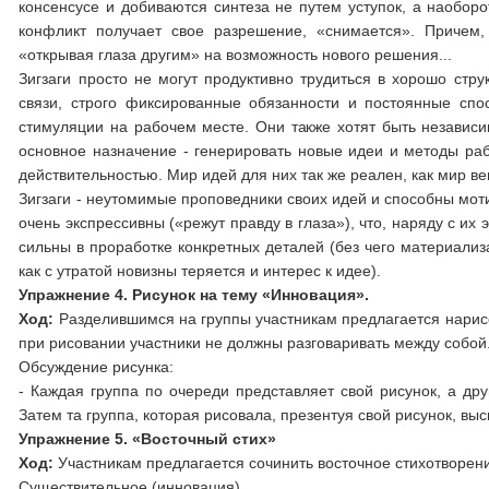
консенсусе и добиваются синтеза не путем уступок, а наоборо
конфликт получает свое разрешение, «снимается». Причем,
«открывая глаза другим» на возможность нового решения...
Зигзаги просто не могут продуктивно трудиться в хорошо стр
связи, строго фиксированные обязанности и постоянные сп
стимуляции на рабочем месте. Они также хотят быть независим
основное назначение - генерировать новые идеи и методы раб
действительностью. Мир идей для них так же реален, как мир ве
Зигзаги - неутомимые проповедники своих идей и способны моти
очень экспрессивны («режут правду в глаза»), что, наряду с их
сильны в проработке конкретных деталей (без чего материализ
как с утратой новизны теряется и интерес к идее).
Упражнение 4. Рисунок на тему «Инновация».
Ход:
Разделившимся на группы участникам предлагается нарисо
при рисовании участники не должны разговаривать между собой
Обсуждение рисунка:
- Каждая группа по очереди представляет свой рисунок, а дру
Затем та группа, которая рисовала, презентуя свой рисунок, выс
Упражнение 5. «Восточный стих»
Ход:
Участникам предлагается сочинить восточное стихотворе
Существительное (инновация).