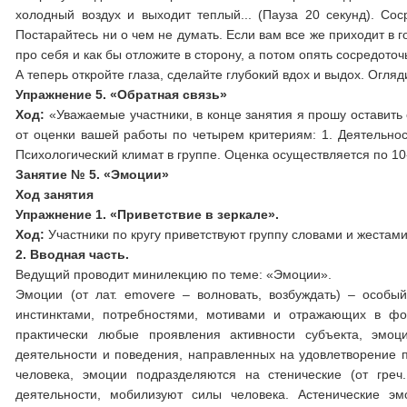
холодный воздух и выходит теплый... (Пауза 20 секунд). Соср
Постарайтесь ни о чем не думать. Если вам все же приходит в г
про себя и как бы отложите в сторону, а потом опять сосредоточ
А теперь откройте глаза, сделайте глубокий вдох и выдох. Огляд
Упражнение 5. «Обратная связь»
Ход:
«Уважаемые участники, в конце занятия я прошу оставить 
от оценки вашей работы по четырем критериям: 1. Деятельност
Психологический климат в группе. Оценка осуществляется по 1
Занятие № 5. «Эмоции»
Ход занятия
Упражнение 1. «Приветствие в зеркале».
Ход:
Участники по кругу приветствуют группу словами и жестам
2. Вводная часть.
Ведущий проводит минилекцию по теме: «Эмоции».
Эмоции (от лат. emovere – волновать, возбуждать) – особы
инстинктами, потребностями, мотивами и отражающих в фо
практически любые проявления активности субъекта, эмоц
деятельности и поведения, направленных на удовлетворение п
человека, эмоции подразделяются на стенические (от греч
деятельности, мобилизуют силы человека. Астенические эм