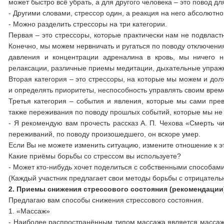
может быстро всё убрать, а для другого человека – это повод дл
- Другими словами, стрессор один, а реакция на него абсолютно
- Можно разделить стрессоры на три категории.
Первая – это стрессоры, которые практически нам не подвластн
Конечно, мы можем нервничать и ругаться по поводу отключени
давления и концентрации адреналина в кровь, мы ничего 
релаксации, различные приемы медитации, дыхательные упраж
Вторая категория – это стрессоры, на которые мы можем и дол
и определять приоритеты, неспособность управлять своим врем
Третья категория – события и явления, которые мы сами пр
также переживания по поводу прошлых событий, которые мы не
- Я рекомендую вам прочесть рассказ А. П. Чехова «Смерть чи
переживаний, по поводу произошедшего, он вскоре умер.
Если Вы не можете изменить ситуацию, измените отношение к э
Какие приёмы борьбы со стрессом вы используете?
- Может кто-нибудь хочет поделиться с собственными способам
(Каждый участник предлагает свои методы борьбы с отрицател
2. Приемы снижения стрессового состояния (рекомендации
Предлагаю вам способы снижения стрессового состояния.
1. «Массаж»
- Наиболее распространённым типом массажа является массаж Ш