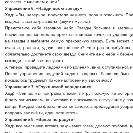
согласен с мнением о нем?
Упражнение 6. «Найди свою звезду»
Ход:
«Вы, наверное, подустали немного, пора и отдохнуть. При
выдоха, глаза закрываются (звучит музыка).
Представьте себе звездное небо. Звезды большие и маленьк
бесчисленное множество ярких светящихся точек, то удаляющи
на звезды и выберите самую прекрасную звезду. Быть может, 
счастья, радости, удачи, вдохновения? Еще раз полюбуйтесь 
обязательно достанете свою звезду. Снимите ее с неба и береж
выглядит, какой свет излучает.
А теперь, проведите ладонями по коленям, вниз к ступням ног, и
После упражнения ведущий задает вопросы. Легко ли было р
показалось трудным? Какое настроение у вас сейчас?
Упражнение 7. «Глухонемой передатчик»
Ход:
«Сейчас мы поиграем с вами в игру похожую на испорч
фразу записываем на листочке и показываем следующему вошед
конца. Каждый раз фраза пишется заново, а предыдущая убирае
попрошу вас выйти, один останется».
Упражнение 8. «Вверх по радуге»
Ход:
все участники встают, закрывают глаза, делают глубокий в
выдыхая – съезжают с нее, как с горки. Упражнение повторяю