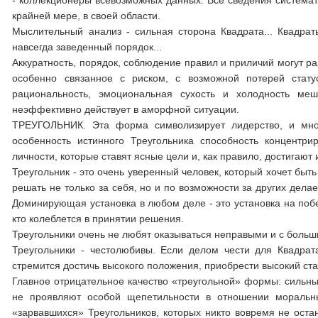
- коллекционеры всевозможных данных. Все сведения системат
крайней мере, в своей области.
Мыслительный анализ - сильная сторона Квадрата... Квадра
навсегда заведенный порядок...
Аккуратность, порядок, соблюдение правил и приличий могут р
особенно связанное с риском, с возможной потерей статус
рациональность, эмоциональная сухость и холодность ме
неэффективно действует в аморфной ситуации.
ТРЕУГОЛЬНИК. Эта форма символизирует лидерство, и мно
особенность истинного Треугольника способность концентри
личности, которые ставят ясные цели и, как правило, достигают 
Треугольник - это очень уверенный человек, который хочет бы
решать не только за себя, но и по возможности за других дел
Доминирующая установка в любом деле - это установка на побе
кто колеблется в принятии решения.
Треугольники очень не любят оказываться неправыми и с больш
Треугольники - честолюбивы. Если делом чести для Квадрат
стремится достичь высокого положения, приобрести высокий стат
Главное отрицательное качество «треугольной» формы: сильный
не проявляют особой щепетильности в отношении моральны
«зарвавшихся» Треугольников, которых никто вовремя не остан