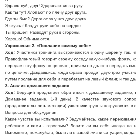
Здравствуй, друг! Здороваются за руку.
Как ты тут! Хлопают по плечу друг друга.
Где ты был? Дергают за ушко друг друга.
Я скучал! Кладут руки себе на сердце.
Ты пришел! Разводят руки в стороны.
Хорошо! Обнимаются.
Упражнение 2. «Послание самому себе»
Ход:
Участники тренинга выстраиваются в одну шеренгу так, 
Правофланговый говорит своему соседу какую-нибудь фразу, к
передает эту фразу по цепочке, причем он должен передать см
по цепочке. Дождавшись, когда фраза пройдет двух-трех участ
путем послание для себя и перебегает на левый фланг, и так да
3. Анализ домашнего задания
Ход:
Ведущий предлагает обратиться к домашнему заданию, вс
Домашнее задание, 1-й день). В качестве звукового сопр
(продолжительность мелодии) участники группы погружаются в 
Вопросы для обсуждения:
Какие чувства вы испытывали? Задумайтесь, какие переживания
ребенком и вами - взрослым? Ловите ли вы себя иногда на том
Вспомните, пожалуйста, были ли в вашей жизни ситуации, когд