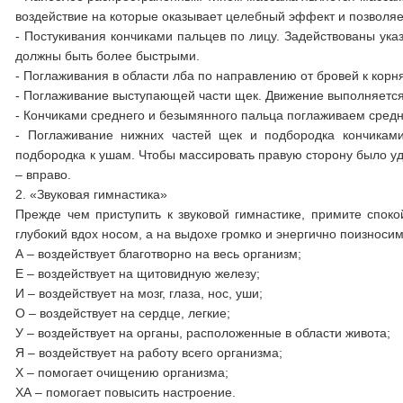
воздействие на которые оказывает целебный эффект и позволяе
- Постукивания кончиками пальцев по лицу. Задействованы ука
должны быть более быстрыми.
- Поглаживания в области лба по направлению от бровей к корн
- Поглаживание выступающей части щек. Движение выполняется 
- Кончиками среднего и безымянного пальца поглаживаем средн
- Поглаживание нижних частей щек и подбородка кончиками
подбородка к ушам. Чтобы массировать правую сторону было уд
– вправо.
2. «Звуковая гимнастика»
Прежде чем приступить к звуковой гимнастике, примите спок
глубокий вдох носом, а на выдохе громко и энергично поизносим
А – воздействует благотворно на весь организм;
Е – воздействует на щитовидную железу;
И – воздействует на мозг, глаза, нос, уши;
О – воздействует на сердце, легкие;
У – воздействует на органы, расположенные в области живота;
Я – воздействует на работу всего организма;
Х – помогает очищению организма;
ХА – помогает повысить настроение.