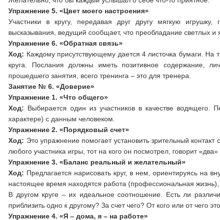
Желательно, что бы каждый услышал о себе что-то приятное.
Упражнение 5. «Цвет моего настроения»
Участники в кругу, передавая друг другу мягкую игрушку,
высказывания, ведущий сообщает, что преобладание светлых и 
Упражнение 6. «Обратная связь»
Ход:
Каждому присутствующему дается 4 листочка бумаги. На т
круга. Послания должны иметь позитивное содержание, ли
прошедшего занятия, всего тренинга – это для тренера.
Занятие № 6. «Доверие»
Упражнение 1. «Что общего»
Ход:
Выбирается один из участников в качестве водящего. Пе
характере) с данным человеком.
Упражнение 2. «Порядковый счет»
Ход:
Это упражнение помогает установить зрительный контакт со
любого участника игры, тот на кого он посмотрел, говорит «два» 
Упражнение 3. «Баланс реальный и желательный»
Ход:
Предлагается нарисовать круг, в нем, ориентируясь на в
настоящее время находятся работа (профессиональная жизнь), р
В другом круге – их идеальное соотношение. Есть ли различ
приблизить одно к другому? За счет чего? От кого или от чего эт
Упражнение 4. «Я – дома, я – на работе»