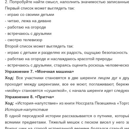
2. Попробуйте найти смысл, наполнить значимостью записанные 
Первый список может выглядеть так:
- играю со своими детьми
- читаю, лежа на диване
- работаю на огороде
- встречаюсь с друзьями
- смотрю телевизор
Второй список может выглядеть так:
- играю с детьми и разделяю их радость, ощущаю безопасность 
- работаю на огороде и наслаждаюсь красотой природы
- встречаюсь с друзьями, стараясь оценить роскошь человеческо
Упражнение 7. «Моечная машина»
Ход:
Все участники становятся в две шеренги лицом дуг к д
проходит между шеренгами, все ее моют, поглаживают, береж
«мойку» становятся «сушилкой», с начала шеренги идет след
Упражнение 8. «Притча»
Ход:
«История-напутствие» из книги Носсрата Пезешкяна «Торго
История-напутствие
В одной персидской истории рассказывается о путнике, которы
всякими предметами. Тяжелый мешок с песком висел у него за 
Вокруг шеи на старой истрепанной веревке болтался старый м