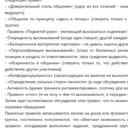
следующих правил:
- «Доверительный стиль общения» (одно из его отличий - назы
ведущего).
- «Общение по принципу «здесь и теперь» (говорить только о 
группе).
- Правило «Поднятой руки» - желающий высказаться поднимает р
- Очередность высказываний (когда один говорит, другой ожидае
- «Безоценочное восприятие партнера» - не давать оценок други
- «Персонификация высказываний» (отказ от безличных реч
позицию и уходить от ответственности, свои суждения выдвигать 
- «Искренность в общении» (говорить только то, что действи
действиям других участников).
- «Конфиденциальность» (происходящее на занятии не выноситс
- «Определение сильных сторон личности» (в ходе обсуждения 
- Активность (время тренинга регламентировано, поэтому для 
- Правило «стоп» (я не хочу о чём-то высказываться, я передаю 
Затем идет коллективное обсуждение этих правил: что-то можно
нормами обращения.
Принятые правила записываются мелом на доске или фломастер
группа, постепенно пополняются, что облегчает возможность
правило: опоздавшие выполняют задание, придуманное групп