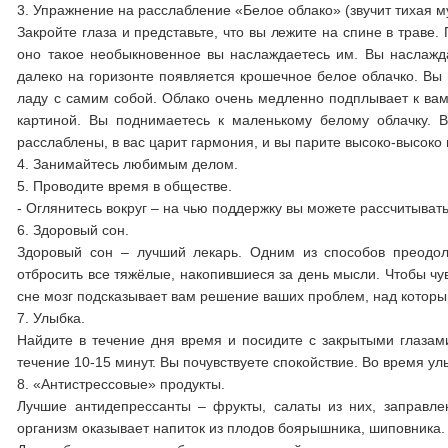
3. Упражнение на расслабление «Белое облако» (звучит тихая м
Закройте глаза и представьте, что вы лежите на спине в траве
оно такое необыкновенное вы наслаждаетесь им. Вы наслажд
далеко на горизонте появляется крошечное белое облачко. Вы
ладу с самим собой. Облако очень медленно подплывает к вам
картиной. Вы поднимаетесь к маленькому белому облачку. 
расслаблены, в вас царит гармония, и вы парите высоко-высоко 
4. Занимайтесь любимым делом.
5. Проводите время в обществе.
- Оглянитесь вокруг – на чью поддержку вы можете рассчитыват
6. Здоровый сон.
Здоровый сон – лучший лекарь. Одним из способов преодол
отбросить все тяжёлые, накопившиеся за день мысли. Чтобы чу
сне мозг подсказывает вам решение ваших проблем, над котор
7. Улыбка.
Найдите в течение дня время и посидите с закрытыми глазам
течение 10-15 минут. Вы почувствуете спокойствие. Во время 
8. «Антистрессовые» продукты.
Лучшие антидепрессанты – фрукты, салаты из них, заправл
организм оказывает напиток из плодов боярышника, шиповника.