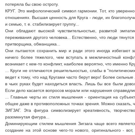
потеряла бы свою остроту.
КРУГ. Это мифологический символ гармонии. Тот, кто уверенно
отношениях. Высшая ценность для Круга - люди, их благополучие
и семью, т. е. стабилизирует группу...
Они обладают высокой чувствительностью, развитой эмпати
переживания другого человека... Естественно, что люди тянутся
притворщика, обманщика...
Они пытаются сохранить мир и ради этого иногда избегают 
ничего более тяжелого, чем вступать в межличностный конфлик
возникает с кем-то конфликт, наиболее вероятно, что именно Кр
... Круги не отличаются решительностью, слабы в "политически
ведет к тому, что над Кругами часто берут верх! Более сильные
в чьих руках будет находиться власть. Лишь бы все были дово
Если дело касается вопросов морали или нарушения справедли
... Главные черты их стиля мышления - ориентация на субъект
общее даже в противоположных точках зрения. Можно сказать, ч
ЗИГЗАГ. Эта фигура символизирует креативность, творчест
разомкнутая фигура...
Доминирующим стилем мышления Зигзага чаще всего является
создание на этой основе чего-то нового, оригинального - вот,