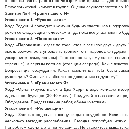
от оценки вашей работы по четырем критериям: 1. Деятельност
Психологический климат в группе. Оценка осуществляется по 1
Занятие № 4. «Грани нашего Я»
Упражнение 1. «Рукопожатие»
Ход:
Ведущий подходит к кому-нибудь из участников и здоровае
рекой со следующим человекам и т.д., пока все участники не бу
Упражнение 2. «Паровозики»
Ход:
«Паровозики» ездят по трое, стоя в затылок друг к другу.
иметь возможность управлять тройкой, он - паровоз. Он держит 
ускорением, замедлением). Постепенно каждому дается возмож
середине), и первым вагоном (стоящим спереди). Какие чувств
Вопросы для обсуждения: Какая позиция для тебя была самой
руководить? Смог ли ты абсолютно довериться ведущему?
Упражнение 3. «Грани моего Я»
Ход:
«Ориентируясь на окна Джо Харри в виде коллажа изобр
идеальное, будущее (30-40 минут). Придумайте название и пред
Обсуждение: Представление работ, обмен чувствами.
Упражнение 4. «Релаксация»
Ход:
«Занятие подошло к концу, сядьте поудобнее. Если хоти
несколько методик расслабления. Сегодня попробуем новую. 
Попробуем сделать это прямо сейчас. Не старайтесь дышать как