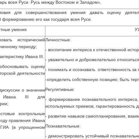
ударь всея Руси. Русь между Востоком и Западом».
ловия для совершенствования умения давать оценку деятель
 формированию его как государя всея Руси.
тные умения
У
ровать исторический
Личностные:
ученному периоду;
- воспитание интереса к отечественной истор
актеристику Ивана III.
- уважительно и доброжелательно относитьс
обосновывать оценку
- понимать и осознавать ответственность за
торской деятельности
-определить собственную позицию; быть тер
Регулятивные:
 дискуссии о значении
и Ивана III для
- формирование познавательного интереса,
рии;
используемых приемов, гарантированность д
естовые контрольные
- развитие навыков самопланирования, взаи
иоду правления Ивана
Познавательные:
у ГИА (в упрощенном
- демонстрировать устойчивый познавательн