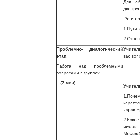
Для об
две гру
За стол
1.Пути 
2.Отнош
Проблемно- диалогический
Учите
этап.
вас воп
Работа над проблемными
вопросами в группах.
(7 мин)
Учител
1.Поче
карател
характе
2.Какое
исходе
Москво