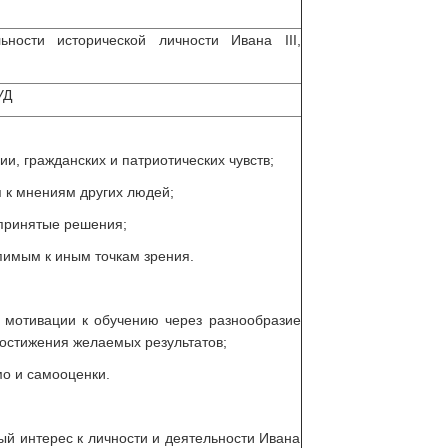
ности исторической личности Ивана III,
УД
ии, гражданских и патриотических чувств;
я к мнениям других людей;
 принятые решения;
пимым к иным точкам зрения.
 мотивации к обучению через разнообразие
остижения желаемых результатов;
мо и самооценки.
ый интерес к личности и деятельности Ивана