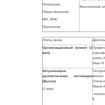
Литература
Фронтальный о
Обществознание
ИКТ, МХК
Психология
Этапы урока
Деятель
Организационный момент (1
Привет
мин)
атмосф
клипа «
Иван III
Актуализация,
Сегодн
целеполагание, мотивация
многих
(Вызов)
Отечест
Ивана II
(1 мин)
электро
1