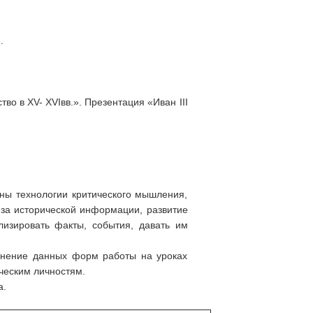
.
во в XV- XVIвв.». Презентация «Иван III
ны технологии критического мышления,
за исторической информации, развитие
изировать факты, события, давать им
енение данных форм работы на уроках
ческим личностям.
а.