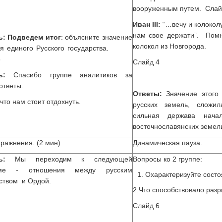
вооруженным путем. Слай
Иван
III
:
“…вечу и колоколу
нам свое держати”. Пом
ь:
Подведем итог
: объясните значение
колокол из Новгорода.
ия единого Русского государства.
5
Слайд 4
ль:
Спасибо группе аналитиков за
ответы.
Ответы:
Значение этого 
что нам стоит отдохнуть.
русских земель, сложил
сильная держава нача
восточнославянских земел
ражнения. (2 мин)
Динамическая пауза.
ль:
Мы переходим к следующей
Вопросы ко 2 группе:
еме - отношения между русским
Охарактеризуйте состо
ством и Ордой.
2.Что способствовало разр
Слайд 6