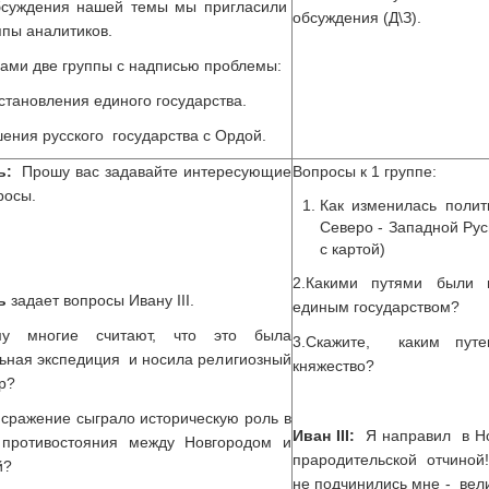
суждения нашей темы мы пригласили
обсуждения (Д\З).
ппы аналитиков.
ами две группы с надписью проблемы:
становления единого государства.
ения русского государства с Ордой.
ль:
Прошу вас задавайте интересующие
Вопросы к 1 группе:
росы.
Как изменилась поли
Северо - Западной Рус
с картой)
2.Какими путями были 
ь
задает вопросы Ивану III.
единым государством?
му многие считают, что это была
3.Скажите, каким путе
ьная экспедиция и носила религиозный
княжество?
р?
 сражение сыграло историческую роль в
Иван
III
:
Я направил в Нов
 противостояния между Новгородом и
прародительской отчиной!
й?
не подчинились мне - вел