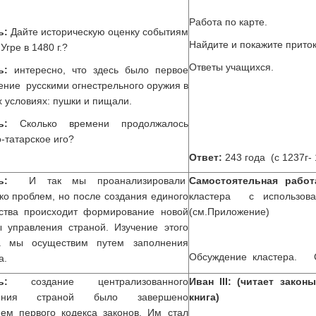
Работа по карте.
ь:
Дайте историческую оценку событиям
Найдите и покажите прит
е Угре в 1480 г.?
Ответы учащихся.
ь:
интересно, что здесь было первое
ние русскими огнестрельного оружия в
 условиях: пушки и пищали.
ь:
Сколько времени продолжалось
-татарское иго?
Ответ:
243 года (с 1237г- 
ь:
И так мы проанализировали
Самостоятельная работ
ко проблем, но после создания единого
кластера с использован
рства происходит формирование новой
(см.Приложение)
 управления страной. Изучение этого
а мы осуществим путем заполнения
Обсуждение кластера. 
а.
ель:
создание централизованного
Иван
III
: (читает закон
ления страной было завершено
книга)
ем первого кодекса законов. Им стал