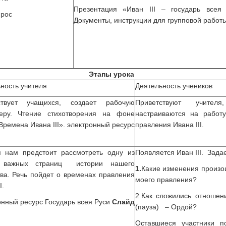
Презентация «Иван III – государь всея
прос
Документы, инструкции для групповой работ
Этапы урока
ность учителя
Деятельность учеников
ствует учащихся, создает рабочую
Приветствуют учител
еру. Чтение стихотворения на фоне
настраиваются на работ
Времена Ивана III». электронный ресурс
правления Ивана III.
я нам предстоит рассмотреть одну из
Появляется Иван III. Зада
 важных страниц истории нашего
1.
Какие изменения произо
ва. Речь пойдет о временах правления
моего правления?
I.
2.Как сложились отношен
нный ресурс Государь всея Руси
Слайд
(пауза) – Ордой?
Оставшиеся участники п