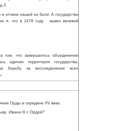
д 3
 в отчине нашей не быти. А государство
ню я, что в 1478 году вывез вечевой
в том, что завершилось объединение
ась единая территория государства,
ла борьбу за воссоединение всех
ь.
яние Орды в середине XV века.
ыву Ивана III с Ордой?