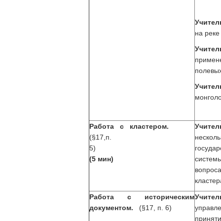
Учител
на рек
Учител
примене
полевых
Учител
монголо
Работа с кластером.
Учител
(§17,п.
несколь
5)
госуда
(5 мин)
системы
вопрос
кластер
Работа с историческим
Учит
документом.
(§17, п. 6)
управ
приняти