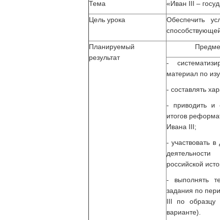
Тема
«Иван III – гос
Цель урока
Обеспечить ус
способствующей
Планируемый
Предме
результат
- систематизи
материал по из
- составлять хар
- приводить и 
итогов реформа
Ивана III;
- участвовать в
деятельност
российской исто
- выполнять т
задания по пер
III по образц
варианте).