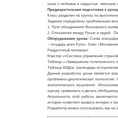
ныне с любовью и гордостью именуем 
Предварительная подготовка к уроку
Класс разделен на группы по выполнени
Задания определены проблемными воп
1. Пути объединения Московского княже
2. Отношения между Русью и ордой. Ок
Оборудование урока:
Слова эпиграфа 
– государь всея Руси». Клип «Мгновен
Раздаточный материал:
Кластер «
«
Система управления страной 
Таблица ««Завершение политического о
Таблица КИДов. (календарь исторически
Данная разработка урока является ап
проблемно-диалогическая технология.
аналитического мышления. Использов
оценку, сравнивать и делать обобщающ
Актуальность этой работы заключает
истории позволяет вызвать интерес к п
Разработку можно использовать как на э