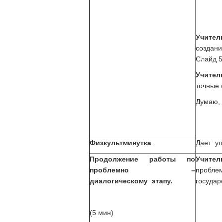
Учител
создан
Слайд 
Учите
точные 
Думаю, 
Физкультминутка
Дает уп
Продолжение работы по
Учите
проблемно –
пробл
диалогическому этапу.
государ
(5 мин)