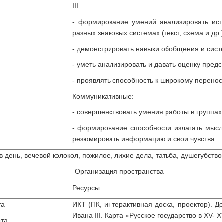
III
- формирование умений анализировать ис
разных знаковых системах (текст, схема и др.)
- демонстрировать навыки обобщения и сист
- уметь анализировать и давать оценку пред
- проявлять способность к широкому перенос
Коммуникативные:
- совершенствовать умения работы в группах
- формирование способности излагать мысли
резюмировать информацию и свои чувства.
 день, вечевой колокол, пожилое, лихие дела, татьба, душегубство
Организация пространства
Ресурсы
та
ИКТ (ПК, интерактивная доска, проектор). Д
Ивана III. Карта «Русское государство в XV- X
ота