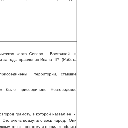
тическая карта Северо – Восточной и
и за годы правления Ивана III? (Работа
присоединены территории, ставшие
м было присоединено Новгородское
город грамоту, в которой назвал ее -
 Это очень возмутило весь народ. Они
икому князю, поэтому я решил конфликт