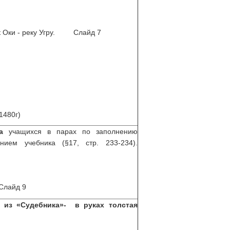
ок Оки - реку Угру. Слайд 7
1480г)
а
учащихся в парах по заполнению
ием учебника (§17, стр. 233-234).
Слайд 9
ы из «Судебника»- в руках толстая