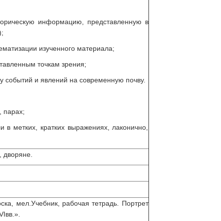
торическую информацию, представленную в
;
ематизации изученного материала;
ставленным точкам зрения;
у событий и явлений на современную почву.
, парах;
 в метких, кратких выражениях, лаконично,
, дворяне.
оска, мел.Учебник, рабочая тетрадь. Портрет
VIвв.».