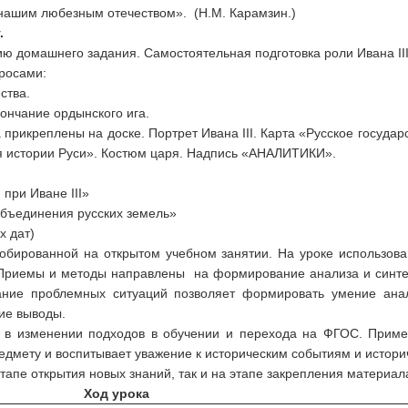
нашим любезным отечеством». (Н.М. Карамзин.)
.
ю домашнего задания. Самостоятельная подготовка роли Ивана III
росами:
ства.
ончание ордынского ига.
прикреплены на доске. Портрет Ивана III. Карта «Русское государст
ия истории Руси». Костюм царя. Надпись «АНАЛИТИКИ».
при Иване III»
бъединения русских земель»
х дат)
робированной на открытом учебном занятии. На уроке использова
 Приемы и методы направлены на формирование анализа и синте
ание проблемных ситуаций позволяет формировать умение анал
ие выводы.
ся в изменении подходов в обучении и перехода на ФГОС. Прим
редмету и воспитывает уважение к историческим событиям и истори
тапе открытия новых знаний, так и на этапе закрепления материал
Ход урока