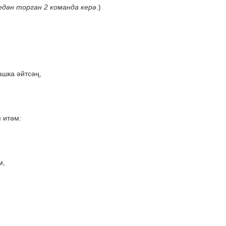
едән торган 2 команда керә
.)
ашка әйтсәң,
 итәм:
м,