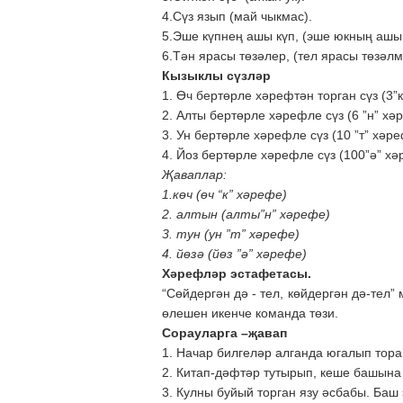
4.Сүз язып (май чыкмас).
5.Эше күпнең ашы күп, (эше юкның ашы 
6.Тән ярасы төзәлер, (тел ярасы төзәлм
Кызыклы сүзләр
1. Өч бертөрле хәрефтән торган сүз (3”к
2. Алты бертөрле хәрефле сүз (6 ”н” хә
3. Ун бертөрле хәрефле сүз (10 ”т” хәр
4. Йоз бертөрле хәрефле сүз (100”ә” хә
Җаваплар:
1.көч (өч “к” хәрефе)
2. алтын (алты”н” хәрефе)
3. тун (ун ”т” хәрефе)
4. йөзә (йөз ”ә” хәрефе)
Хәрефләр эстафетасы.
“Сөйдергән дә - тел, көйдергән дә-тел
өлешен икенче команда төзи.
Сорауларга –җавап
1. Начар билгеләр алганда югалып тора 
2. Китап-дәфтәр тутырып, кеше башына 
3. Кулны буйый торган язу әсбабы. Баш