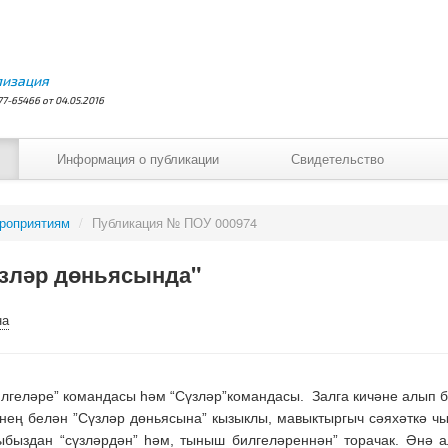
лизация
7-65466 от 04.05.2016
Информация о публикации
Свидетельство
ероприятиям
/
Публикация № ПОУ 000974
зләр дөньясында"
на
лгеләре” командасы һәм “Сүзләр”командасы. Залга кичәне алып б
знең белән ”Сүзләр дөньясына” кызыклы, мавыктыргыч сәяхәткә ч
ыздан “сүзләрдән” һәм, тыныш билгеләреннән” торачак. Әнә а