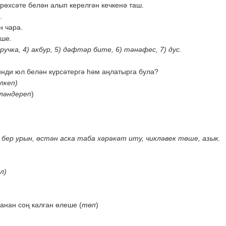
 рөхсәте белән алып керелгән кечкенә таш.
.
н чара.
еше.
ручка, 4) акбур, 5) дәфтәр бите, 6) тәнәфес, 7) дус.
инди юл белән күрсәтергә һәм аңлатырга була?
лкеп)
ләндереп
)
 бер урын, өстән аска таба хәрәкәт иту, чикләвек төше, азык.
л)
)
ганан соң калган өлеше (
төп
)