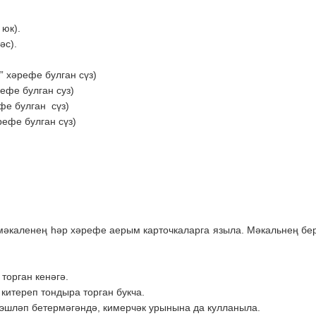
юк).
әс).
” хәрефе булган сүз)
рефе булган суз)
ефе булган сүз)
рефе булган сүз)
” мәкаленең һәр хәрефе аерым карточкаларга языла. Мәкальнең б
торган кенәгә.
китереп тондыра торган букча.
 эшләп бетермәгәндә, кимерчәк урынына да кулланыла.