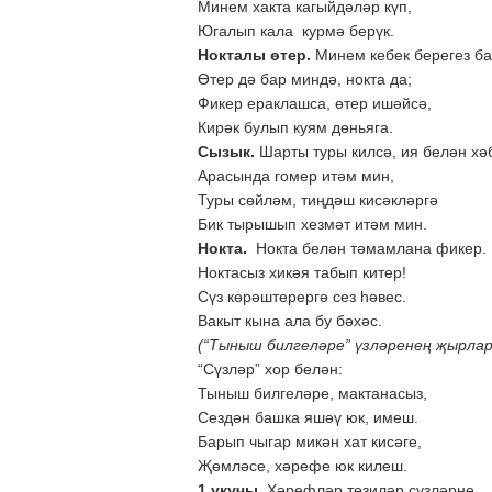
Минем хакта кагыйдәләр күп,
Югалып кала курмә берүк.
Нокталы өтер.
Минем кебек берегез бай
Өтер дә бар миндә, нокта да;
Фикер ераклашса, өтер ишәйсә,
Кирәк булып куям дөньяга.
Сызык.
Шарты туры килсә, ия белән хә
Арасында гомер итәм мин,
Туры сөйләм, тиңдәш кисәкләргә
Бик тырышып хезмәт итәм мин.
Нокта
.
Нокта белән тәмамлана фикер.
Ноктасыз хикәя табып китер!
Сүз көрәштерергә сез һәвес.
Вакыт кына ала бу бәхәс.
(“Тыныш билгеләре” үзләренең җырла
“Сүзләр” хор белән:
Тыныш билгеләре, мактанасыз,
Сездән башка яшәү юк, имеш.
Барып чыгар микән хат кисәге,
Җөмләсе, хәрефе юк килеш.
1 укучы
. Хәрефләр төзиләр сүзләрне,