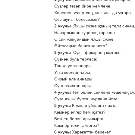
Сүзләр тезеп бирә җөмләне.
Хәрефен үзгәртсәң, мәгънә дә үзгәрә-
Сез шуны беләсезме?
2 укучы
Яхшы сүзне җаның тели синең
Начарлыктан күңелең көрсенә.
Ә син үзең андый яхшы сүзне
Әйтәсеңме башка кешегә?
3 укучы
Сүз – фикернең көзгесе,
Сүзнең була төрлесе:
Ташка уелганнары,
Утта коелганнары,
Очрый әле аннары
Суга язылганнары
4 укучы
Тел белән сөйләнә кешенең сүз
Сүзе яхшы булса, нурлана йозе.
5 укучы
Кемнәр уйнарга ярата,
Кемнәр өлгер һәм җитез?
Безнең белән ярышырга
Кемнәр тели, әйтегез?
6 укучы
Хәрәкәттә- бәрәкәт