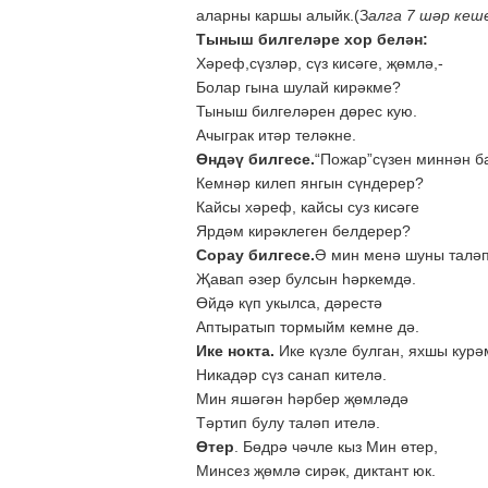
аларны каршы алыйк.(З
алга 7 шәр кеш
Тыныш билгеләре хор белән:
Хәреф,сүзләр, сүз кисәге, җөмлә,-
Болар гына шулай кирәкме?
Тыныш билгеләрен дөрес кую.
Ачыграк итәр теләкне.
Өндәү билгесе.
“Пожар”сүзен миннән б
Кемнәр килеп янгын сүндерер?
Кайсы хәреф, кайсы суз кисәге
Ярдәм кирәклеген белдерер?
Сорау билгесе.
Ә мин менә шуны таләп
Җавап әзер булсын һәркемдә.
Өйдә күп укылса, дәрестә
Аптыратып тормыйм кемне дә.
Ике нокта.
Ике күзле булган, яхшы курә
Никадәр сүз санап кителә.
Мин яшәгән һәрбер җөмләдә
Тәртип булу таләп ителә.
Өтер
. Бөдрә чәчле кыз Мин өтер,
Минсез җөмлә сирәк, диктант юк.