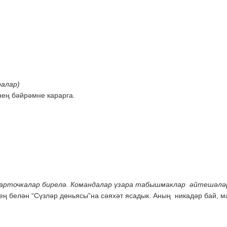
ралар)
нең бәйрәмне карарга.
карточкалар бирелә. Командалар үзара табышмаклар әйтешәләр
нең белән “Сүзләр дөньясы”на сәяхәт ясадык. Аның никадәр бай, 