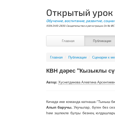
Открытый урок
Обучение, воспитание, развитие, социа
ISSN 2410-2830. Свидетельство о регистрации Эл № ФС7
Главная
Публикации
Главная
/
Публикации
/
Сценарии к м
КВН дәрес "Кызыклы сү
Автор:
Хуснетдинова Алевтина Арсентиев
Кичәдә ике команда катнаша-“Тыныш би
Алып баручы.
Укучылар, бүген без се
һәм эшлекле булуы безнең юлдашларыб