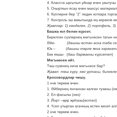
4. Класста ыргытып уйнар өчен укытучы
5. Очырткыч ясау өчен махсус материал
6. Күпләрне бер ”2” ледән коткара торга
7. Контроль эш вакытында иң кирәкле к
Җавплар: 1) көндәлек, 2) портфель, 3) 
Башка юл белән күрсәт.
Бирелгән сүзләрнең мәгънәсен тагын н
Әйе- (
башны өстән аска таба се
Юк – (
башны төрле якка хәрәкәт
Бик якшы- (
баш бармакны күрсәтеп
)
Мәгънәсен әйт.
Төш сүзенең ничә мәгънәсе бар?
Җавап: төш күрү, көн уртасы, билгеле
Кроссвордлар чишү.
1 нче төркем өчен .
1. Әйбернең янганнан калган тузаны
(кө
2. Ел фасылы (
көз)
3. Йорт –җир җиһазы(
өстәл
4. Үсеп утырган агачның өстен кисеп ал
2 нче төркем өчен.