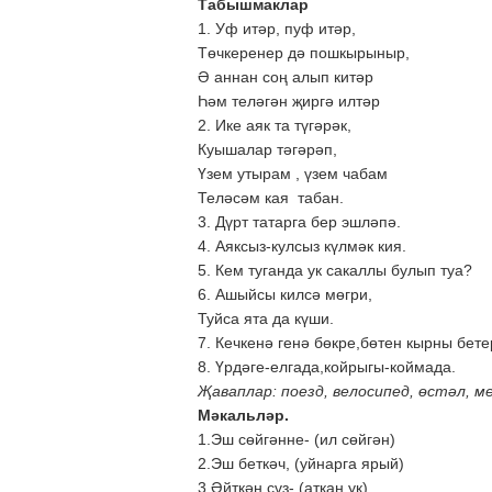
Табышмаклар
1. Уф итәр, пуф итәр,
Төчкеренер дә пошкырыныр,
Ә аннан соң алып китәр
Һәм теләгән җиргә илтәр
2. Ике аяк та түгәрәк,
Куышалар тәгәрәп,
Үзем утырам , үзем чабам
Теләсәм кая табан.
3. Дүрт татарга бер эшләпә.
4. Аяксыз-кулсыз күлмәк кия.
5. Кем туганда ук сакаллы булып туа?
6. Ашыйсы килсә мөгри,
Туйса ята да күши.
7. Кечкенә генә бөкре,бөтен кырны бете
8. Үрдәге-елгада,койрыгы-коймада.
Җаваплар: поезд, велосипед, өстәл, мен
Мәкальләр.
1.Эш сөйгәнне- (ил сөйгән)
2.Эш беткәч, (уйнарга ярый)
3.Әйткән сүз- (аткан ук).