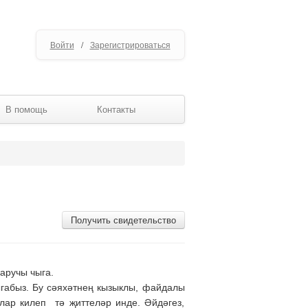
Войти
/
Зарегистрироваться
В помощь
Контакты
Получить свидетельство
аручы чыга.
ыгабыз. Бу сәяхәтнең кызыклы, файдалы
лар килеп тә җиттеләр инде. Әйдәгез,