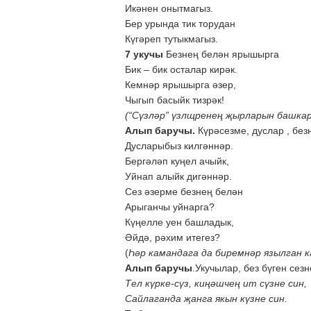
Икәнен онытмагыз.
Бер урында тик торудан
Күгәреп тутыкмагыз.
7 укучы
Безнең белән ярышырга
Бик – бик осталар кирәк.
Кемнәр ярышырга әзер,
Чыгып басыйк тизрәк!
(“Сүзләр” үзлщренең җырларын башка
Алып баручы.
Күрәсезме, дуслар , без
Дусларыбыз килгәннәр.
Бергәләп куңел ачыйк,
Уйнап алыйк дигәннәр.
Сез әзерме безнең белән
Арыганчы уйнарга?
Күңелле уен башладык,
Әйдә, рәхим итегез?
(
Һәр камандага да биремнәр язылган 
Алып баручы
.Укучылар, без бүген сез
Тел күрке-сүз, киңәшчең ит сүзне син,
Сайлаганда җанга якын күзне син.