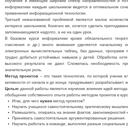
обучения и имеющие широкий спектр направленностей и пот
информатики каждым школьником видится в оптимальном соче
применения информационной технологии.
Третьей немаловажной проблемой является малое количест
интересе школьников. Конечно же, хочется сделать преподава
запоминающимся надолго, а не на один урок.
В базовом курсе информатики кроме обязательного теорет
счисления и др.) много внимания уделяется начальному ос
электронных вычислительных таблиц, баз данных, программ п
трудно добиться устойчивых навыков у детей. Обработка хот
высокого результата не дают. Сложилась необходимость пр
значительную роль.
Метод проектов
– это такая технология, по которой ученик и
активности от начала и до конца: придумывает, разрабатывает,
Целью
данной работы является изучение влияния идей метода п
обобщение собственного опыта работы методом проектов в кур
Итак, для чего
нужен
метод проектов?
Научить учащихся самостоятельному, критическому мышлен
Размышлять, опираясь на знание фактов, закономерностей 
Принимать самостоятельные аргументированные решения.
Научить работать в команде, выполняя разные социальные 