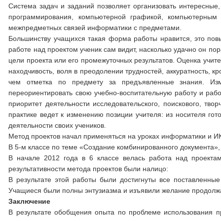
Система задач и заданий позволяет организовать интересные
программирования, компьютерной графикой, компьютерным 
межпредметных связей информатики с предметами.
Большинству учащихся такая форма работы нравится, это повы
работе над проектом ученик сам видит, насколько удачно он п
цели проекта или его промежуточных результатов. Оценка учит
находчивость, воля в преодолении трудностей, аккуратность, кр
чем отметка по предмету за предъявленные знания. Изм
переориентировать свою учебно-воспитательную работу и рабо
приоритет деятельности исследовательского, поискового, твор
практике ведет к изменению позиции учителя: из носителя гот
деятельности своих учеников.
Метод проектов начал применяться на уроках информатики и ИКТ
В 5-м классе по теме «Создание комбинированного документа», 
В начале 2012 года в 6 классе велась работа над проекта
результативности метода проектов были налицо:
В результате этой работы были достигнуты все поставленные
Учащиеся были полны энтузиазма и изъявили желание продолж
Заключение
В результате обобщения опыта по проблеме использования п