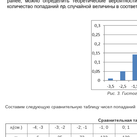
Рис. 3. Гист
Составим следующую сравнительную таблицу чисел попаданий в
Сравнительная т
x
(см.)
-4; -3
-3; -2
-2; -1
-1; 0
0; 1
i