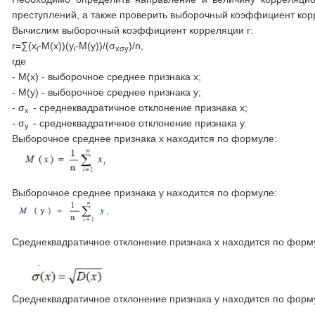
преступлений, а также проверить выборочный коэффициент корр
Вычислим выборочный коэффициент корреляции r:
r=∑(x
-M(x))(y
-M(y))/(σ
)/n,
i
i
xσ
y
где
- M(x) - выборочное среднее признака x;
- M(y) - выборочное среднее признака y;
- σ
- среднеквадратичное отклонение признака x;
x
- σ
- среднеквадратичное отклонение признака y.
y
Выборочное среднее признака х находится по формуле:
Выборочное среднее признака y находится по формуле:
Среднеквадратичное отклонение признака x находится по форм
Среднеквадратичное отклонение признака y находится по форм