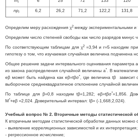
m
6
25
72
133
120
i
np
6,2
26,2
71,2
122,2
131,8
i
2
Определим меру расхождения χ
между экспериментальными и 
Определим число степеней свободы как число разрядов минус чис
2
По соответствующим таблицам для χ
=3,94 и r=5 находим при
гипотезу о том, что изучаемая случайная величина подчинена 
Общее решение задачи интервального оценивания параметра a 
*
из закона распределения случайной величины a
. В математиче
*
eβ может быть найдена как eβ=tβσ
, где величина tβ зависит
выборочное среднеквадратичное отклонение случайной величи
*
По таблице для β=0,8 находим tβ=1,282; eβ=tβσ
=1,856. До
*
М
+eβ =2,024. Доверительный интервал: Iβ= (-1,668;2,024).
Учебный вопрос № 2.
Вторичные
методы статистической о
К вторичным методам статистической обработки данных можно 
- выявление корреляционных зависимостей и их интерпретация;
- регрессионное исчисление;