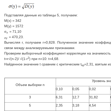
Подставляя данные из таблицы 5, получаем:
M(x) = 342
M(y) = 1572
σ
= 71,10
x
= 470,23.
σy
Вычисляя r, получаем r=0,828. Полученное значение коэффиц
связи между анализируемыми признаками.
Проверим выборочный коэффициент корреляции на значимость. 
2
t=r√(n-2)/ √(1-r
) при n=10: t=4,68.
Найденное значение t сравним с критическим t
=2,31, взятым и
кр
Уровень зн
Объем выборки n
0,10
0,05
0,02
3
6,31
12,7
31,82
5
2,35
3,18
4,54