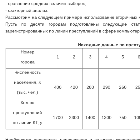
- сравнение средних величин выборок;
- факторный анализ.
Рассмотрим на следующем примере использование вторичных м
Пусть по десяти городам подготовлены следующие стати
зарегистрированных по линии преступлений в сфере компьютерн
Исходные данные по прест
Номер
1
2
3
4
5
города
Численность
населения,
x
400
420
280
290
260
2
(тыс. чел.)
Кол-во
преступлений
1700
2300
1400
1300
750
10
по линии КТ,
y
Необходимо определить направление и величину корреляцио