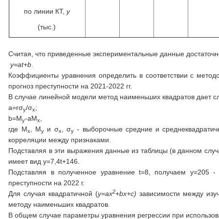
по линии КТ,
y
(тыс.)
Считая, что приведенные экспериментальные данные достаточн
y
=
at
+
b
.
Коэффициенты уравнения определить в соответствии с методо
прогноз преступности на 2021-2022 гг.
В случае линейной модели метод наименьших квадратов дает 
a=rσ
/σ
;
y
x
b=M
-aM
,
y
x
где M
, M
и σ
, σ
- выборочные средние и среднеквадратичн
x
y
x
y
корреляции между признаками.
Подставляя в эти выражения данные из таблицы (в данном случа
имеет вид y=7,4t+146.
Подставляя в полученное уравнение t=8, получаем y=205 - 
преступности на 2022 г.
2
Для случая квадратичной (
y
=
ax
+
bx
+
c
)
зависимости между из
методу наименьших квадратов.
В общем случае параметры уравнения регрессии при использов