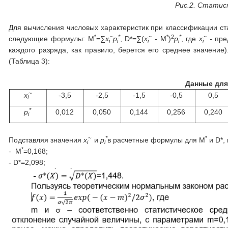
Рис.2. Статис
Для вычисления числовых характеристик при классификации ст
*
~
*
~
*
2
*
~
следующие формулы: M
=∑
x
p
, D*=∑(
x
-
M
)
p
, где
x
-
пре
i
i
i
i
i
каждого разряда, как правило, берется его среднее значени
(Таблица 3):
Данные дл
~
x
-3,5
-2,5
-1,5
-0,5
0,5
i
*
p
0,012
0,050
0,144
0,256
0,240
i
~
*
*
Подставляя значения
x
и
p
в расчетные формулы для M
и D*,
i
i
*
- M
=0,168;
- D*=2,098;