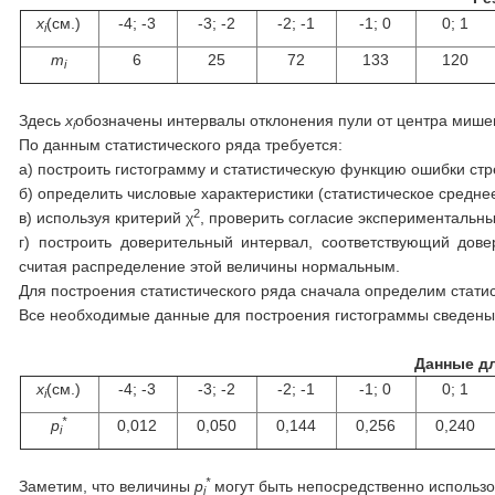
x
(см.)
-4; -3
-3; -2
-2; -1
-1; 0
0; 1
i
m
6
25
72
133
120
i
Здесь
x
обозначены интервалы отклонения пули от центра мише
i
По данным статистического ряда требуется:
а) построить гистограмму и статистическую функцию ошибки ст
б) определить числовые характеристики (статистическое средне
2
в) используя критерий χ
, проверить согласие экспериментальн
г) построить доверительный интервал, соответствующий дове
считая распределение этой величины нормальным.
Для построения статистического ряда сначала определим стати
Все необходимые данные для построения гистограммы сведены в
Данные д
x
(см.)
-4; -3
-3; -2
-2; -1
-1; 0
0; 1
i
*
p
0,012
0,050
0,144
0,256
0,240
i
*
Заметим, что величины
p
могут быть непосредственно использо
i