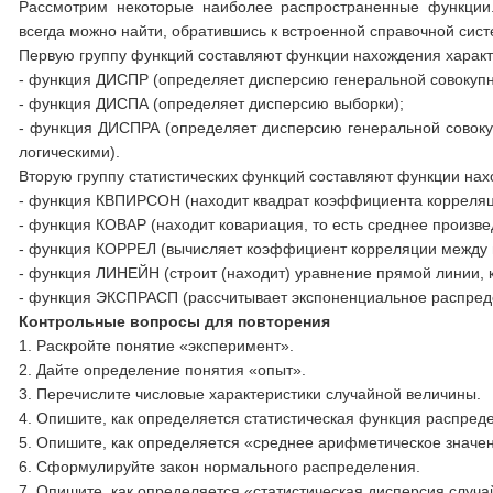
Рассмотрим некоторые наиболее распространенные функции
всегда можно найти, обратившись к встроенной справочной сист
Первую группу функций составляют функции нахождения характ
- функция ДИСПР (определяет дисперсию генеральной совокупн
- функция ДИСПА (определяет дисперсию выборки);
- функция ДИСПРА (определяет дисперсию генеральной совокупн
логическими).
Вторую группу статистических функций составляют функции на
- функция КВПИРСОН (находит квадрат коэффициента корреляц
- функция КОВАР (находит ковариация, то есть среднее произве
- функция КОРРЕЛ (вычисляет коэффициент корреляции между и
- функция ЛИНЕЙН (строит (находит) уравнение прямой линии
- функция ЭКСПРАСП (рассчитывает экспоненциальное распред
Контрольные вопросы для повторения
1. Раскройте понятие «эксперимент».
2. Дайте определение понятия «опыт».
3. Перечислите числовые характеристики случайной величины.
4. Опишите, как определяется статистическая функция распред
5. Опишите, как определяется «среднее арифметическое значен
6. Сформулируйте закон нормального распределения.
7. Опишите, как определяется «статистическая дисперсия случ