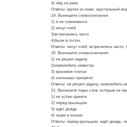
4) лёд на реке
Ответы: куртка из кожи, хрустальный мор
19. Выпишите словосочетания.
1) я не сомневался
2) несут хлеб
3)встречались часто
4)были в гостях
Ответы: несут хлеб, встречались часто, 
20. Выпишите словосочетания.
1) не решил задачу
2)невзлюбить невестку
3) красивое платье
4) солнышко пригрело
Ответы: не решил задачу, невзлюбить не
21. Выпишите пары слов, которые не я
1) не устаю думать
2) перед крыльцом
3) идёт дождь
4) лыжи и коньки
Ответы: перед крыльцом, идёт дождь, лы