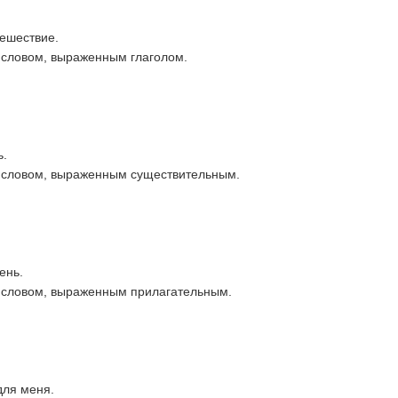
тешествие.
 словом, выраженным глаголом.
ь.
м словом, выраженным существительным.
ень.
 словом, выраженным прилагательным.
для меня.