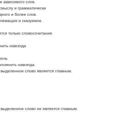
и зависимого слов.
 смыслу и грамматически
дного и более слов.
длежащее и сказуемое.
ятся только словосочетания.
мнить навсегда
ночь
апомнить навсегда.
 выделенное слово является главным.
 выделенное слово не является главным.