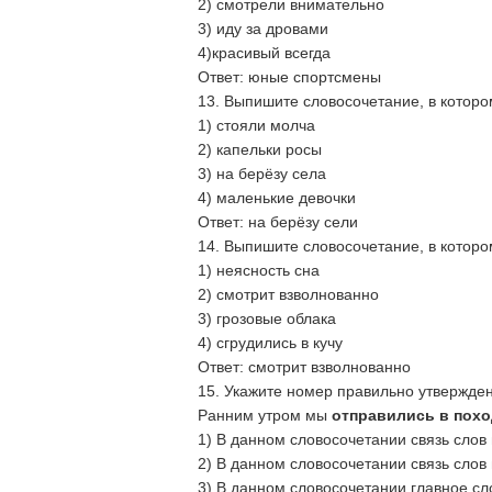
2) смотрели внимательно
3) иду за дровами
4)красивый всегда
Ответ: юные спортсмены
13. Выпишите словосочетание, в которо
1) стояли молча
2) капельки росы
3) на берёзу села
4) маленькие девочки
Ответ: на берёзу сели
14. Выпишите словосочетание, в которо
1) неясность сна
2) смотрит взволнованно
3) грозовые облака
4) сгрудились в кучу
Ответ: смотрит взволнованно
15. Укажите номер правильно утвержде
Ранним утром мы
отправились в похо
1) В данном словосочетании связь слов
2) В данном словосочетании связь сло
3) В данном словосочетании главное с