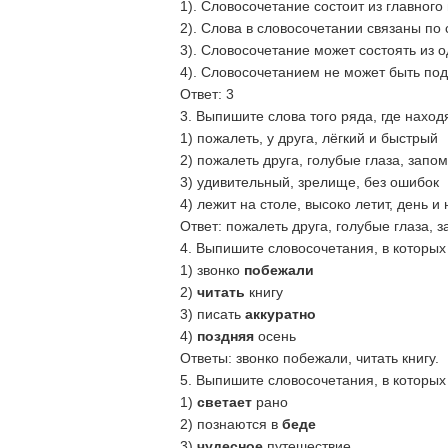
1). Словосочетание состоит из главного 
2). Слова в словосочетании связаны по
3). Словосочетание может состоять из о
4). Словосочетанием не может быть по
Ответ: 3
3. Выпишите слова того ряда, где наход
1) пожалеть, у друга, лёгкий и быстрый
2) пожалеть друга, голубые глаза, запо
3) удивительный, зрелище, без ошибок
4) лежит на столе, высоко летит, день и 
Ответ: пожалеть друга, голубые глаза, з
4. Выпишите словосочетания, в которых
1) звонко
побежали
2)
читать
книгу
3) писать
аккуратно
4)
поздняя
осень
Ответы: звонко побежали, читать книгу.
5. Выпишите словосочетания, в которых
1)
светает
рано
2) познаются в
беде
3)
чудесное
путешествие