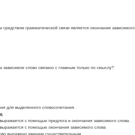
м средством грамматической связи является окончание зависимого
м зависимое слово связано с главным только по смыслу?
ния для выделенного словосочетания.
д
.
 выражается с помощью предлога и окончания зависимого слова.
в выражается с помощью окончания зависимого слова
лово выражено именем существительным.