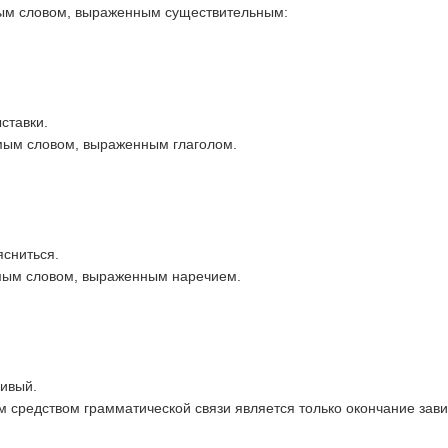
мым словом, выраженным существительным:
ставки.
мым словом, выраженным глаголом.
ясниться.
имым словом, выраженным наречием.
сивый.
м средством грамматической связи является только окончание зав