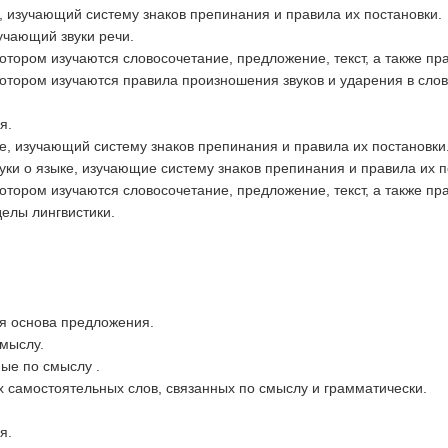
е, изучающий систему знаков препинания и правила их постановки.
зучающий звуки речи.
 котором изучаются словосочетание, предложение, текст, а также пр
 котором изучаются правила произношения звуков и ударения в слов
я.
ке, изучающий систему знаков препинания и правила их постановки
ауки о языке, изучающие систему знаков препинания и правила их п
 котором изучаются словосочетание, предложение, текст, а также пр
делы лингвистики.
ая основа предложения.
смыслу.
ные по смыслу .
ух самостоятельных слов, связанных по смыслу и грамматически.
я.