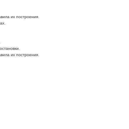
авила их построения.
ах.
.
остановки.
авила их построения.