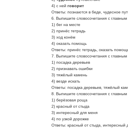
4) с ней
говорит
Ответы: познаются в беде, чудесное пу
6. Выпишите словосочетания с главным
1) бег на месте
2) принёс тетрадь
3) ход конём
4) оказать помощь
Ответы: принёс тетрадь, оказать помощ
7. Выпишите словосочетания с главны
1) посадка деревьев
2) признавать ошибки
3) тяжёлый камень
4) везде искать
Ответы: посадка деревьев, тяжёлый кам
8. Выпишите словосочетания с главным
1) берёзовая роща
2) красный от стыда
3) интересный для меня
4) по узкой дорожке
Ответы: красный от стыда, интересный 