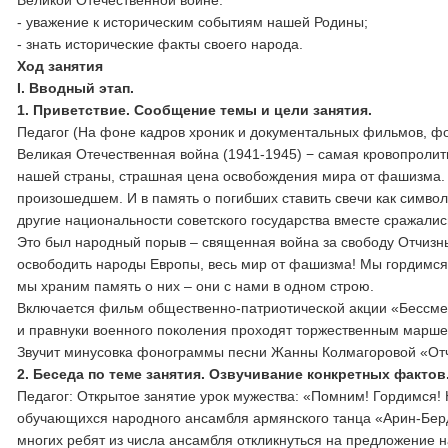
Великой Отечественной войне.
- уважение к историческим событиям нашей Родины;
- знать исторические факты своего народа.
Ход занятия
I. Вводный этап.
1. Приветствие. Сообщение темы и цели занятия.
Педагог (На фоне кадров хроник и документальных фильмов, ф
Великая Отечественная война (1941-1945) − самая кровопролит
нашей страны, страшная цена освобождения мира от фашизма. 
произошедшем. И в память о погибших ставить свечи как символ
другие национальности советского государства вместе сражалис
Это был народный порыв – священная война за свободу Отчизны.
освободить народы Европы, весь мир от фашизма! Мы гордимся 
мы храним память о них – они с нами в одном строю.
Включается фильм общественно-патриотической акции «Бессмертны
и правнуки военного поколения проходят торжественным марше
Звучит минусовка фонограммы песни Жанны Колмагоровой «От
2. Беседа по теме занятия. Озвучивание конкретных фактов
Педагог: Открытое занятие урок мужества: «Помним! Гордимся
обучающихся народного ансамбля армянского танца «Арин-Берд
многих ребят из числа ансамбля откликнуться на предложение на