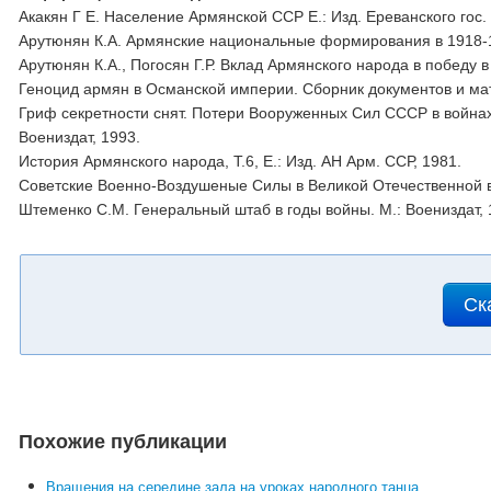
Акакян Г Е. Население Армянской ССР Е.: Изд. Ереванского гос.
Арутюнян К.А. Армянские национальные формирования в 1918-1945
Арутюнян К.А., Погосян Г.Р. Вклад Армянского народа в победу в
Геноцид армян в Османской империи. Сборник документов и мате
Гриф секретности снят. Потери Вооруженных Сил СССР в войнах
Воениздат, 1993.
История Армянского народа, Т.6, Е.: Изд. АН Арм. ССР, 1981.
Советские Военно-Воздушеные Силы в Великой Отечественной вой
Штеменко С.М. Генеральный штаб в годы войны. М.: Воениздат,
Ск
Похожие публикации
Вращения на середине зала на уроках народного танца