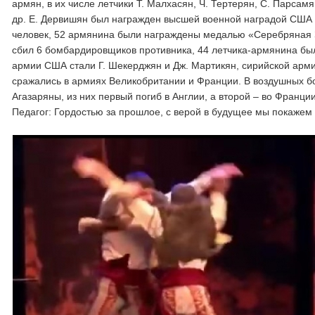
армян, в их числе летчики Т. Малхасян, Ч. Тертерян, С. Парса
др. Е. Дервишян был награжден высшей военной наградой США 
человек, 52 армянина были награждены медалью «Серебряная Зв
сбил 6 бомбардировщиков противника, 44 летчика-армянина б
армии США стали Г. Шекерджян и Дж. Мартикян, сирийской арми
сражались в армиях Великобритании и Франции. В воздушных бо
Агазаряны, из них первый погиб в Англии, а второй – во Франц
Педагог: Гордостью за прошлое, с верой в будущее мы покаже