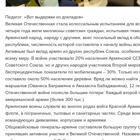
Педагог: «Вот выдержки из докладов»
Великая Отечественная стала колоссальным испытанием для вс
четыре года жили миллионы советских граждан, испытывая тяже
Армянский народ, наряду с другими, внес посильный вклад в о
республика, численность которой составляла к началу войны вс
Активным был вклад армян из других республик Союза, особенн
всему миру. В войне участвовало 20% населения Армянской ССР.
Советского Союза, но и других народов участников Второй ми
беспрецедентные показатели по мобилизации – 30%. Только из 
составило около 50% населения деревни. Вряд ли можно найти д
маршалов (Ованеса Баграмяна и Амазаспа Бабаджаняна), 12 ге
Отечественной войне понесли большие потери. Каждый второй н
американской армии (более 300 тыс.).
Армянские воины служили во многих родах войск Красной Армии:
флоте, в пограничных, тыловых и санитарных частях. Среди вои
командующих дивизиями, корпусами и армиями.
Общевойсковые генералы-армяне составляли большую группу ср
принявших активное участие в Великой Отечественной. Назовем