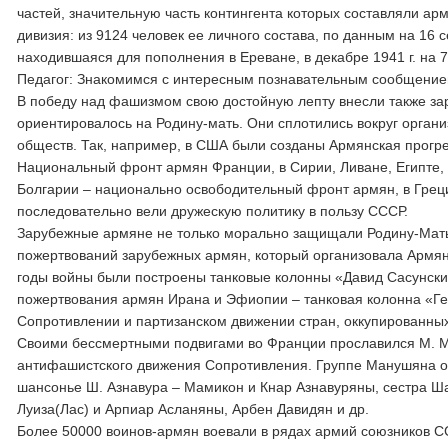
частей, значительную часть контингента которых составляли а
дивизия: из 9124 человек ее личного состава, по данным на 16 
находившаяся для пополнения в Ереване, в декабре 1941 г. на
Педагог: Знакомимся с интересным познавательным сообщение
В победу над фашизмом свою достойную лепту внесли также з
ориентировалось на Родину-мать. Они сплотились вокруг орган
обществ. Так, например, в США были созданы Армянская прогр
Национальный фронт армян Франции, в Сирии, Ливане, Египте,
Болгарии – национально освободительный фронт армян, в Греци
последовательно вели дружескую политику в пользу СССР.
Зарубежные армяне не только морально защищали Родину-Мать
пожертвований зарубежных армян, который организовала Армянс
годы войны были построены танковые колонны «Давид Сасунский»
пожертвования армян Ирана и Эфиопии – танковая колонна «Г
Сопротивлении и партизанском движении стран, оккупированны
Своими бессмертными подвигами во Франции прославился М. М
антифашистского движения Сопротивления. Группе Манушяна ок
шансонье Ш. Азнавура – Мамикон и Кнар Азнавуряны, сестра Ша
Луиза(Лас) и Арпиар Асланяны, Арбен Давидян и др.
Более 50000 воинов-армян воевали в рядах армий союзников С