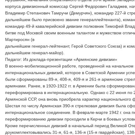
корпуса дивизионный комиссар Сергей Федорович Галаджев, нач
Владимир Степанович Тамручи (Демурчян), командир 227-й стре
дальнейшем было присвоено звание генераллейтенанта), коман
командир 49-й кавалерийской дивизии полковник Тимофей Влад
битве под Москвой своим военным талантом и мужеством отлич
Мартиросян (в
дальнейшем генерал-лейтенант, Герой Советского Союза) и ком
дальнейшем генерал-майор).
Педагог: Из доклада-презентации «Армянские дивизии»
В военно-мобилизационной работе, проведенной на начальном 
интернациональных дивизий, которое в Советской Армении успеш
были сформированы 89-я, 408-я, 409-я и 261-я армянские стре
армянами. Ранее, в 1920-1922 гг. в Армении была сформирована
переформирована в интернациональную. Однако с 22 июня по 22
Армянской ССР, она вновь приобрела характер национального ф
Шестая по числу Армянская 390-я стрелковая дивизия была сформи
интернациональное соединение. В феврале-марте 1942 г. она
переформированию дивизии проходили в Керчи в боевых услов
Кроме перечисленных дивизий в начальный период Великой От
доукомплектовывались 31-я, 61-я, 136-я (15-я гвардейская), 138-