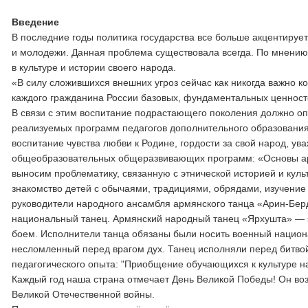
Введение
В последние годы политика государства все больше акцентируе
и молодежи. Данная проблема существовала всегда. По мнению
в культуре и истории своего народа.
«В силу сложившихся внешних угроз сейчас как никогда важно 
каждого гражданина России базовых, фундаментальных ценносте
В связи с этим воспитание подрастающего поколения должно опи
реализуемых программ педагогов дополнительного образования
воспитание чувства любви к Родине, гордости за свой народ, у
общеобразовательных общеразвивающих программ: «Основы ар
выносим проблематику, связанную с этнической историей и куль
знакомство детей с обычаями, традициями, обрядами, изучение
руководители народного ансамбля армянского танца «Арин-Берд
национальный танец. Армянский народный танец «Ярхушта» — эт
боем. Исполнители танца обязаны были носить военный национа
несломленный перед врагом дух. Танец исполняли перед битвой
педагогического опыта: "Приобщение обучающихся к культуре н
Каждый год наша страна отмечает День Великой Победы! Он воз
Великой Отечественной войны.