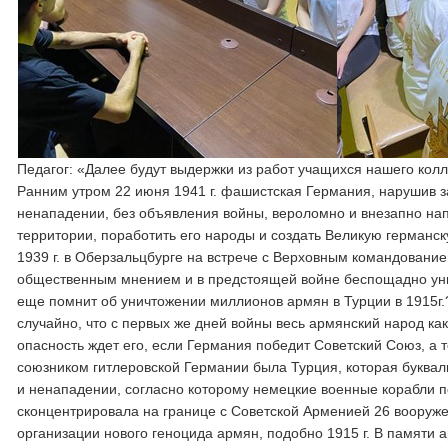
Педагог: «Далее будут выдержки из работ учащихся нашего ко
Ранним утром 22 июня 1941 г. фашистская Германия, нарушив з
ненападении, без объявления войны, вероломно и внезапно напа
территории, поработить его народы и создать Великую германс
1939 г. в Оберзальцбурге на встрече с Верховным командование
общественным мнением и в предстоящей войне беспощадно унич
еще помнит об уничтожении миллионов армян в Турции в 1915г.
случайно, что с первых же дней войны весь армянский народ ка
опасность ждет его, если Германия победит Советский Союз, а
союзником гитлеровской Германии была Турция, которая букваль
и ненападении, согласно которому немецкие военные корабли п
сконцентрировала на границе с Советской Арменией 26 вооруж
организации нового геноцида армян, подобно 1915 г. В памяти