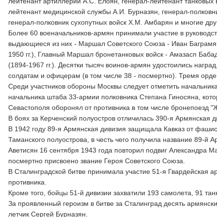
лейтенант артиллерии А.С. Елоян, генерал-лейтенант танковых 
лейтенант медицинской службы А.И. Бурназян, генерал-полковн
генерал-полковник сухопутных войск Х.М. Амбарян и многие дру
Более 60 военачальников-армян принимали участие в руководс
выдающиеся из них - Маршал Советского Союза - Иван Баграмян
1950 гг.), Главный Маршал бронетанковых войск - Амазасп Баба
(1894-1967 гг.). Десятки тысяч воинов-армян удостоились нагр
солдатам и офицерам (в том числе 38 - посмертно). Тремя орд
Среди участников обороны Москвы следует отметить начальник
начальника штаба 33-армии полковника Степана Гиносяна, кот
Севастополя оборонял от противника в том числе бронепоезд "
В боях за Керченский полуостров отличилась 390-я Армянская д
В 1942 году 89-я Армянская дивизия защищала Кавказ от фашист
Таманского полуострова, в честь чего получила название 89-й
Аветисян 16 сентября 1943 года повторил подвиг Александра Ма
посмертно присвоено звание Героя Советского Союза.
В Сталинградской битве принимала участие 51-я Гвардейская ар
противника.
Кроме того, бойцы 51-й дивизии захватили 193 самолета, 91 тан
За проявленный героизм в битве за Сталинград десять армянск
летчик Сергей Бурназян.