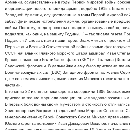
Армении, осуществленные в годы Первой мировой войны союзни
и организации нового геноцида армян, подобно 1915 г. В памя
Западной Армении, осуществленные в годы Первой мировой вой
забыл физические истребления армян, организованные предшес
войны. Поэтому, когда кровавым пожаром вспыхнула война, нач
поднялся, как один, на защиту Родины...” – так писала газета Пра
Педагог: «И снова с нами наши герои. Знакомимся с проектом «
Первые дни Великой Отечественной войны своими флотоводчес
СССР, начальник Главного морского штаба адмирал Иван Степан
Краснознаменного Балтийского флота (КБФ) из Таллина (Эстони
Ладожской флотилии. В дальнейшем ему было присвоено звание
Военно-воздушных сил (ВВС) Западного фронта полковник Серг
г., не совсем излечившись, выписался из Минского госпиталя и 
частями.
В течение 22 июня летчики фронта совершили 1896 боевых выл
присвоено звание маршала авиации, он командовал воздушным
В первых боях войны своим мужеством и стойкостью отличилис
Христофорович Баграмян (в дальнейшем Маршал Советского Сою
генерал-лейтенант, Герой Советского Союза Михаил Артемьевич
Южного фронта полковник Иван Давыдович Векилов, начальник 
Арушанян, начальник оперативного отдела 33-й армии Западног