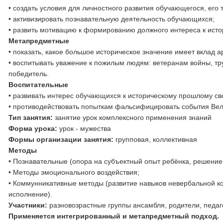
• создать условия для личностного развития обучающегося, его
• активизировать познавательную деятельность обучающихся;
• развить мотивацию к формированию должного интереса к исто
Метапредметные
• показать, какое большое историческое значение имеет вклад 
• воспитывать уважение к пожилым людям: ветеранам войны, тр
победитель.
Воспитательные
• развивать интерес обучающихся к историческому прошлому св
• противодействовать попыткам фальсифицировать события Вели
Тип занятия:
занятие урок комплексного применения знаний
Форма урока:
урок - мужества
Формы организации занятия:
групповая, коллективная
Методы
• Познавательные (опора на субъектный опыт ребёнка, решение
• Методы эмоционального воздействия;
• Коммунникативные методы (развитие навыков невербальной ко
исполнение).
Участники:
разновозрастные группы ансамбля, родители, педаг
Применяется интегрированный и метапредметный подход.