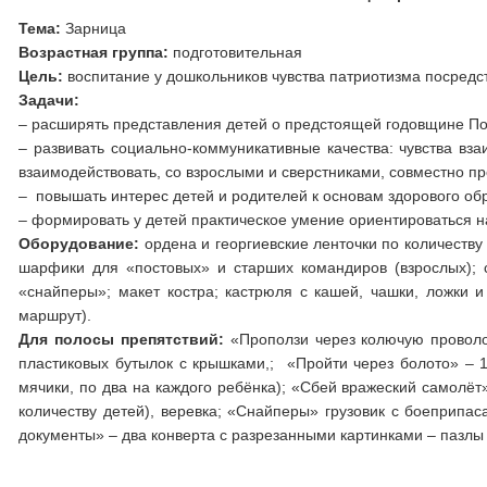
Тема:
Зарница
Возрастная группа:
подготовительная
Цель:
воспитание у дошкольников чувства патриотизма посредс
Задачи:
– расширять представления детей о предстоящей годовщине По
– развивать социально-коммуникативные качества: чувства вз
взаимодействовать, со взрослыми и сверстниками, совместно пр
– повышать интерес детей и родителей к основам здорового обр
– формировать у детей практическое умение ориентироваться н
Оборудование:
ордена и георгиевские ленточки по количеству
шарфики для «постовых» и старших командиров (взрослых); 
«снайперы»; макет костра; кастрюля с кашей, чашки, ложк
маршрут).
Для полосы препятствий:
«Проползи через колючую проволок
пластиковых бутылок с крышками,; «Пройти через болото» – 1
мячики, по два на каждого ребёнка); «Сбей вражеский самолёт
количеству детей), веревка; «Снайперы» грузовик с боеприпас
документы» – два конверта с разрезанными картинками – пазлы