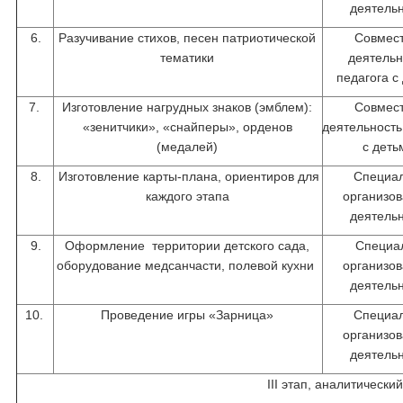
деятель
6.
Разучивание стихов, песен патриотической
Совмес
тематики
деятель
педагога с
7.
Изготовление нагрудных знаков (эмблем):
Совмес
«зенитчики», «снайперы», орденов
деятельность
(медалей)
с дет
8.
Изготовление карты-плана, ориентиров для
Специа
каждого этапа
организо
деятель
9.
Оформление территории детского сада,
Специа
оборудование медсанчасти, полевой кухни
организо
деятель
10.
Проведение игры «Зарница»
Специа
организо
деятель
III этап, аналитический