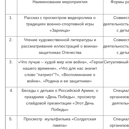
Наименование мероприятия
Формы р
1.
Рассказ с просмотром видеоролика о
Совмес
традициях военно-спортивной игры
деятельность
«Зарница»
с дет
2.
Чтение художественной литературы и
Совмес
рассматривание иллюстраций о воинах-
деятельность
защитниках Отечества
с дет
3.
«Что лучше – худой мир или война», «Герои
Ситуативный
нашего времени», «Что для нас значит
слово “патриот”?», «Воспоминание о
войне», «Родина и ее защитники»
4.
Беседы с детьми о Российской Армии, о
Специа
празднике «День Победы», просмотр
организо
слайдовой презентации «Этот День
деятель
Победы»
5.
Просмотр мультфильма «Солдатская
Специа
лампа»
организо