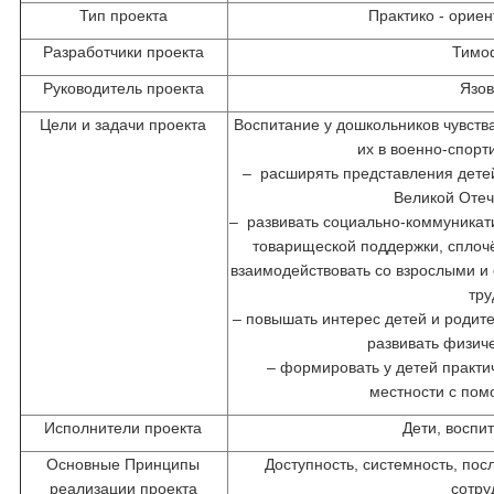
Тип проекта
Практико - орие
Разработчики проекта
Тимоф
Руководитель проекта
Язов
Цели и задачи проекта
Воспитание у дошкольников чувств
их в военно-спорт
– расширять представления дете
Великой Отеч
– развивать социально-коммуникат
товарищеской поддержки, сплоч
взаимодействовать со взрослыми и
тру
– повышать интерес детей и родите
развивать физиче
– формировать у детей практи
местности с пом
Исполнители проекта
Дети, воспи
Основные Принципы
Доступность, системность, пос
реализации проекта
сотру