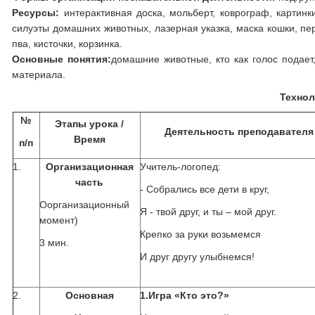
Ресурсы:
интерактивная доска, мольберт, коврограф, картин
силуэты домашних животных, лазерная указка, маска кошки, пе
пва, кисточки, корзинка.
Основные понятия:
домашние животные, кто как голос подает
материала.
Технол
№
Этапы урока /
Деятельность преподавателя
Время
п/п
1.
Организационная
Учитель-логопед:
часть
- Собрались все дети в круг,
Оорганизационный
Я - твой друг, и ты – мой друг.
момент)
Крепко за руки возьмемся
3 мин.
И друг другу улыбнемся!
2.
Основная
1.Игра «Кто это?»