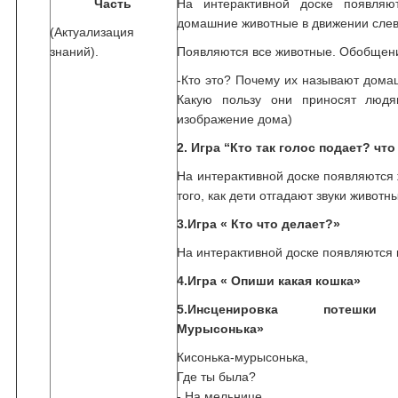
Часть
На интерактивной доске появляю
домашние животные в движении слев
(Актуализация
знаний).
Появляются все животные. Обобщен
-Кто это? Почему их называют дом
Какую пользу они приносят людя
изображение дома)
2.
Игра “Кто так голос подает? что
На интерактивной доске появляются
того, как дети отгадают звуки животн
3.Игра « Кто что делает?»
На интерактивной доске появляются 
4
.Игра « Опиши какая кошка»
5.Инсценировка потешки 
Мурысонька»
Кисонька-мурысонька,
Где ты была?
- На мельнице.