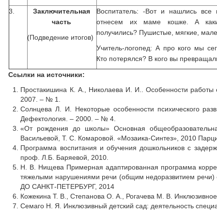
3.
Заключительная
Воспитатель: -Вот и нашлись все 
часть
отнесем их маме кошке. А как
получились? Пушистые, мягкие, мале
(Подведение итогов)
Учитель-логопед: А про кого мы се
Кто потерялся? В кого вы превращал
Ссылки на источники:
Простакишина К. А., Николаева И. И.. Особенности работы
2007. – № 1.
Солнцева Л. И. Некоторые особенности психического разв
Дефектология. – 2000. – № 4.
«От рождения до школы» Основная общеобразовательна
Васильевой, Т. С. Комаровой. «Мозаика-Синтез», 2010 Пар
Программа воспитания и обучения дошкольников с задержко
проф. Л.Б. Баряевой, 2010.
Н. В. Нищева Примерная адаптированная программа коррек
тяжелыми нарушениями речи (общим недоразвитием речи) с
ДО САНКТ-ПЕТЕРБУРГ, 2014
Кожекина Т. В., Степанова О. А., Рогачева М. В. Инклюзивн
Семаго Н. Я. Инклюзивный детский сад: деятельность специ