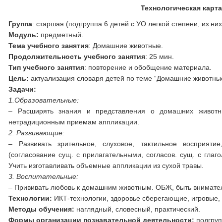
Технологическая карт
Группа
: старшая (подгруппа 6 детей с УО легкой степени, из ни
Модуль:
предметный.
Тема учебного занятия
: Домашние животные.
Продолжительность учебного занятия
: 25 мин.
Тип учебного занятия
: повторение и обобщение материала.
Цель:
актуализация словаря детей по теме “Домашние животные
Задачи:
1.Образовательные:
– Расширять знания и представления о домашних животн
нетрадиционным приемам аппликации.
2. Развивающие:
– Развивать зрительное, слуховое, тактильное восприяти
(согласование сущ. с прилагательными, согласов. сущ. с глаг
Учить изготавливать объемные аппликации из сухой травы.
3. Воспитательные:
– Прививать любовь к домашним животным. ОБЖ, быть внимател
Технологии:
ИКТ-технологии, здоровье сберегающие, игровые,
Методы обучения:
наглядный, словесный, практический.
Формы организации познавательной деятельности:
подгру