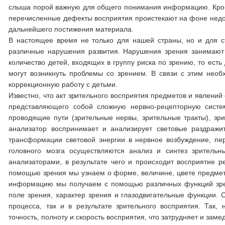
слыша порой важную для общего понимания информацию. Кроме 
перечисленные дефекты восприятия проистекают на фоне недос
дальнейшего постижения материала.
В настоящее время не только для нашей страны, но и для с
различные наруше­ния развития. Нарушения зрения занимают в
количество детей, входящих в груп­пу риска по зрению, то ест
могут возникнуть проблемы со зрением. В связи с этим необ
коррекционную работу с детьми.
Известно, что акт зрительного восприятия предме­тов и явлени
представ­ляющего собой сложную нервно-рецепторную систему
проводящие пути (зрительные нервы, зрительные тракты), зри
анализатор воспринимает и анализирует све­товые раздраж
трансформации световой энергии в нервное возбуждение, пере
головного мозга осуществляются ана­лиз и синтез зритель
анализаторами, в результате чего и происходит восприятие 
помо­щью зрения мы узнаем о форме, величине, цвете предмет
информацию мы получаем с помощью различных функций зрени
поле зрения, характер зрения и глазодвига­тельные функции.
процесса, так и в результате зрительного восприятия. Так
точность, полноту и скорость восприятия, что затрудняет и зам