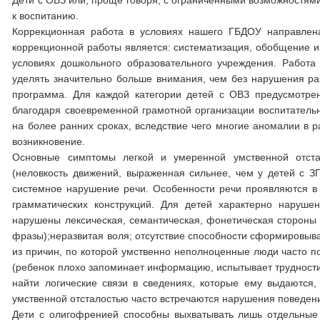
Дети с ОВЗ или, проще говоря, с ограниченными возможностям
к воспитанию.
Коррекционная работа в условиях нашего ГБДОУ направлен
коррекционной работы является: систематизация, обобщение 
условиях дошкольного образовательного учреждения. Работа
уделять значительно больше внимания, чем без нарушения ра
программа. Для каждой категории детей с ОВЗ предусмотре
благодаря своевременной грамотной организации воспитательн
на более ранних сроках, вследствие чего многие аномалии в р
возникновение.
Основные симптомы легкой и умеренной умственной отста
(неловкость движений, выраженная сильнее, чем у детей с З
системное нарушение речи. Особенности речи проявляются в 
грамматических конструкций. Для детей характерно наруше
нарушены лексическая, семантическая, фонетическая стороны 
фразы);неразвитая воля; отсутствие способности сформировыва
из причин, по которой умственно неполноценные люди часто 
(ребенок плохо запоминает информацию, испытывает трудности,
найти логические связи в сведениях, которые ему выдаются,
умственной отсталостью часто встречаются нарушения поведен
Дети с олигофренией способны выхватывать лишь отдельные