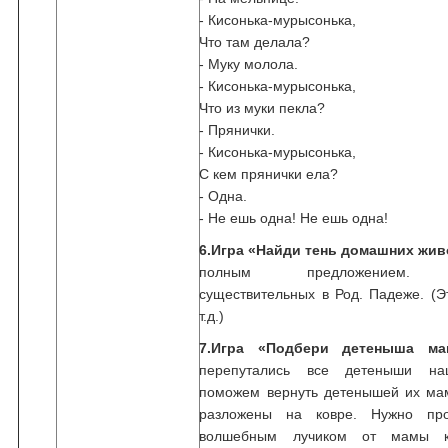
- Кисонька-мурысонька,
Что там делала?
- Муку молола.
- Кисонька-мурысонька,
Что из муки пекла?
- Прянички.
- Кисонька-мурысонька,
С кем прянички ела?
- Одна.
- Не ешь одна! Не ешь одна!
6.Игра «Найди тень домашних жи
полным предложением. О
существительных в Род. Падеже. (Э
т.д.)
7.Игра «Подбери детеныша м
перепутались все детеныши на
поможем вернуть детенышей их м
разложены на ковре. Нужно про
волшебным лучиком от мамы 