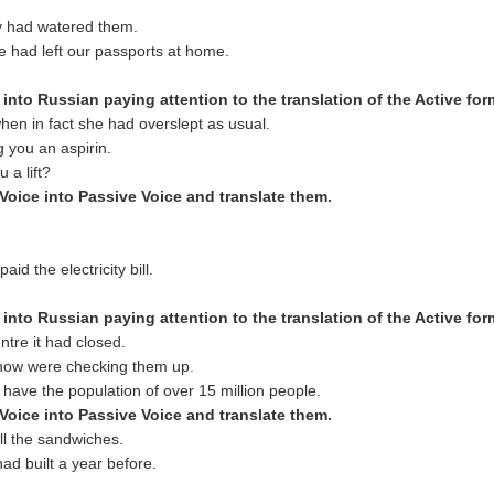
y had watered them.
e had left our passports at home.
 into Russ
ian paying attention to the translation of the Active fo
hen in fact she had overslept as usual.
ng you an aspirin.
 a lift?
Voice into Passive Voice and translate them.
id the electricity bill.
 into Russ
ian paying attention to the translation of the Active fo
tre it had closed.
 now were checking them up.
 have the population of over 15 million people.
 Voice into Passive Voice and translate them.
l the sandwiches.
ad built a year before.