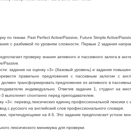
 по темам: Past Perfect Active/Passive, Future Simple Active/Passiv
ания с разбивкой по уровням сложности. Первые 2 задания напра
дполагает проверку знания активного и пассивного залога в анг
ve/Passive.
сти: задание на оценку «3» (базовый уровень) и задание повышен
ревести правильно предложения с пассивным залогом с англ
 должен трансформировать предложение из активного в пассивный 
еподавателю индивидуально. Ответив задание 1, студент на мест
2-3 выполняет спонтанно перед преподавателем.
ку «3»: перевод лексических единиц профессиональной лексики с а
вод с русского на английский слов профессионального словаря.
ами, претендующими на 4-5. Это задание предполагает устное мо
ьного лексического минимума для проверки.