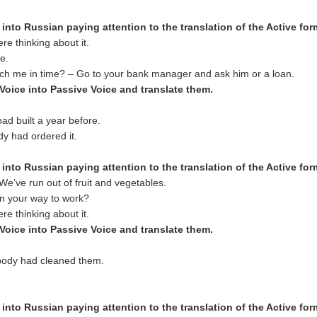
 into Russ
ian paying attention to the translation of the Active fo
e thinking about it.
e.
each me in time? – Go to your bank manager and ask him or a loan.
 Voice into Passive Voice and translate them.
ad built a year before.
y had ordered it.
 into Russ
ian paying attention to the translation of the Active fo
We’ve run out of fruit and vegetables.
 on your way to work?
e thinking about it.
 Voice into Passive Voice and translate them.
body had cleaned them.
 into Russ
ian paying attention to the translation of the Active fo