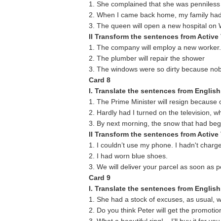
1. She complained that she was penniless
2. When I came back home, my family had 
3. The queen will open a new hospital on
II Transform the sentences from Active
1. The company will employ a new worker.
2. The plumber will repair the shower
3. The windows were so dirty because no
Card 8
I. Translate the sentences from English
1. The Prime Minister will resign because of
2. Hardly had I turned on the television, 
3. By next morning, the snow that had begun
II Transform the sentences from Active
1. I couldn’t use my phone. I hadn't charge
2. I had worn blue shoes.
3. We will deliver your parcel as soon as p
Card 9
I. Translate the sentences from English
1. She had a stock of excuses, as usual, w
2. Do you think Peter will get the promotio