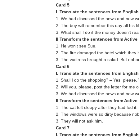
Card 5
I. Translate the sentences from English
1. We had discussed the news and now wer
2. The boy will remember this day all his lif
3. What shall I do if the money doesn’t r
II Transform the sentences from Active
1. He won't see Sue.
2. The fire damaged the hotel which they h
3. The waitress brought a salad. But nobod
Card 6
I. Translate the sentences from English
1. Shall I do the shopping? – Yes, please. 
2. Will you, please, post the letter for me
3. We had discussed the news and now wer
II Transform the sentences from Active
1. The cat felt sleepy after they had fed it.
2. The windows were so dirty because no
3. They will not ask him.
Card 7
I. Translate the sentences from English