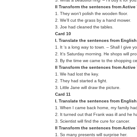
3. What a beautiful ring! – I’ll buy it for you
II Transform the sentences from Active
1. They won't polish the wooden floor.
2. We'll cut the grass by a hand mower.
3. Joe had cleaned the tables.
Card 10
I. Translate the sentences from English
1. It ‘s a long way to town. – Shall I give you
2. It’s Saturday morning. He shops will pr
3. By the time we came to the shopping cen
II Transform the sentences from Active
1. We had lost the key.
2. They had started a fight.
3. Little Jane will draw the picture.
Card 11
I. Translate the sentences from English
1. When I came back home, my family had 
2. It turned out that Frank was ill and he ha
3. Scientist will find the cure for cancer.
II Transform the sentences from Active
1. So many presents will surprise her.