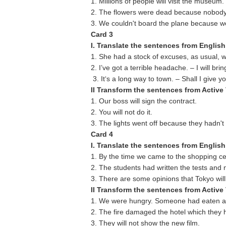
1. Millions of people will visit the museum.
2. The flowers were dead because nobod
3. We couldn't board the plane because w
Card 3
I. Translate the sentences from English
1. She had a stock of excuses, as usual, w
2. I’ve got a terrible headache. – I will bri
3. It‘s a long way to town. – Shall I give you
II Transform the sentences from Active 
1. Our boss will sign the contract.
2. You will not do it.
3. The lights went off because they hadn't pa
Card 4
I. Translate the sentences from English
1. By the time we came to the shopping cen
2. The students had written the tests and
3. There are some opinions that Tokyo will
II Transform the sentences from Active
1. We were hungry. Someone had eaten al
2. The fire damaged the hotel which they h
3. They will not show the new film.