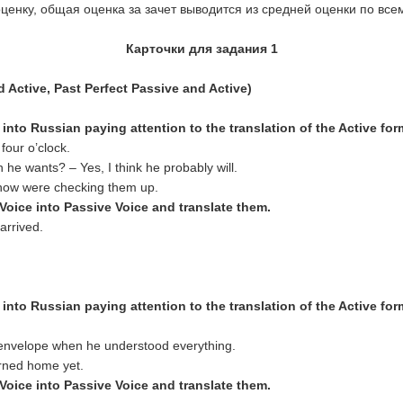
ценку, общая оценка за зачет выводится из средней оценки по все
Карточки
для
задания
1
d Active
,
Past Perfect Passive and Active)
 into Russ
ian paying attention to the translation of the Active fo
our o’clock.
n he wants? – Yes, I think he probably will.
 now were checking them up.
 Voice into Passive Voice and translate them.
arrived.
 into Russ
ian paying attention to the translation of the Active fo
 envelope when he understood everything.
urned home yet.
Voice into Passive Voice and translate them.