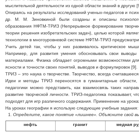
мыслительной деятельности из одной области знаний в другую [9
Опираясь на результаты исследований ученых-педагогов и псих
др. М. М. Зиновкиной были созданы и описаны психолого
образования НФТМ-ТРИЗ (Непрерывное формирование творческ
теории решения изобретательских задач), целью которой явля
технологии в многоуровневой системе НФТМ-ТРИЗ предусматрив
Учить детей так, чтобы у них развивалось критическое мы
Например, для развития умения обосновывать свои выводы 
материалами. Физика обладает огромными возможностями для 
ясности и точности своих понятий, выводов и формулировок [9].
ТРИЗ – это наука о творчестве. Творчество, всегда считавшее
Идеи и методы ТРИЗ переносятся в гуманитарные области, 
педагогики можно представить, как взаимосвязь таких направ
развитие творческой личности. ТРИЗ-педагогика показывает, ч
подходят для игр различного содержания. Применение на урока
На уроках географии я использую следующие учебные задания:
Определите, какое понятие «лишнее». Объясните свой в
нефть
гранит
медная ру