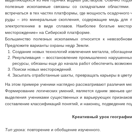
выделяющихся из нее горячих водных растворов. Обычно подъе
полезные ископаемые связаны со складчатыми областями.
встречаться в тех частях платформы, где мощность осадочного
руды
–
это минеральные скопления, содержащие медь для п
электротехнике в виде сплавов. Наиболее богатые место
месторождение» на Сибирской платформе.
Большинство полезных ископаемых относится к невозобнов
Предложите варианты охраны недр Земли.
Создание новых технологий извлечения металла, обогащени
Рекультивация – восстановление промышленно нарушенны
ресурсы, обязаны еще до начала работ обеспечить возмож
Поиски новых месторождений.
Засыпать отработанные шахты, превращать карьеры в цвет
На этом примере ученики наглядно рассматривают различия м
Формирование логических умений, является одним звеньев цеп
выделения учениками существенных и варьирующих признаков
составление классификаций понятий, и наконец, подведение по
Креативный урок географии
Тип урока
: повторение и обобщение изученного.