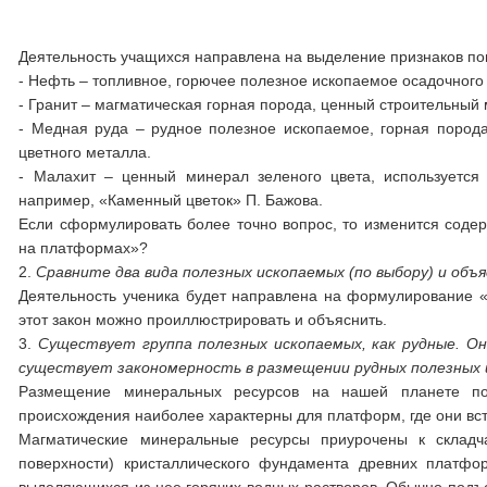
Деятельность учащихся направлена на выделение признаков пон
- Нефть – топливное, горючее полезное ископаемое осадочного
- Гранит – магматическая горная порода, ценный строительный
- Медная руда – рудное полезное ископаемое, горная пород
цветного металла.
- Малахит – ценный минерал зеленого цвета, используется 
например, «Каменный цветок» П. Бажова.
Если сформулировать более точно вопрос, то изменится соде
на платформах»?
2.
Сравните два вида полезных ископаемых (по выбору) и объя
Деятельность ученика будет направлена на формулирование «
этот закон можно проиллюстрировать и объяснить.
3.
Существует группа полезных ископаемых, как рудные. О
существует закономерность в размещении рудных полезных 
Размещение минеральных ресурсов на нашей планете под
происхождения наиболее характерны для платформ, где они встр
Магматические минеральные ресурсы приурочены к складч
поверхности) кристаллического фундамента древних платф