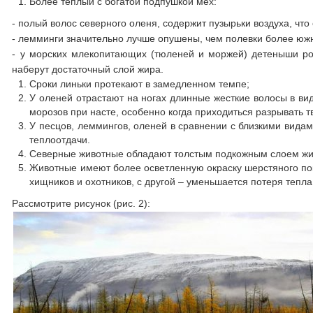
Более теплый с богатой подпушкой мех:
- полый волос северного оленя, содержит пузырьки воздуха, что
- лемминги значительно лучше опушены, чем полевки более юж
- у морских млекопитающих (тюленей и моржей) детеныши рож
наберут достаточный слой жира.
Сроки линьки протекают в замедленном темпе;
У оленей отрастают на ногах длинные жесткие волосы в в
морозов при насте, особенно когда приходиться разрывать т
У песцов, леммингов, оленей в сравнении с близкими вида
теплоотдачи.
Северные животные обладают толстым подкожным слоем жир
Животные имеют более осветленную окраску шерстяного покр
хищников и охотников, с другой – уменьшается потеря тепла
Рассмотрите рисунок (рис. 2):