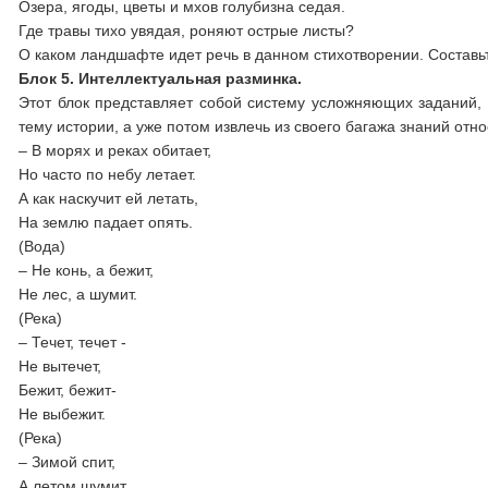
Озера, ягоды, цветы и мхов голубизна седая.
Где травы тихо увядая, роняют острые листы?
О каком ландшафте идет речь в данном стихотворении. Составь
Блок 5.
Интеллектуальная разминка.
Этот блок представляет собой систему усложняющих заданий, 
тему истории, а уже потом извлечь из своего багажа знаний о
– В морях и реках обитает,
Но часто по небу летает.
А как наскучит ей летать,
На землю падает опять.
(Вода)
– Не конь, а бежит,
Не лес, а шумит.
(Река)
– Течет, течет -
Не вытечет,
Бежит, бежит-
Не выбежит.
(Река)
– Зимой спит,
А летом шумит.