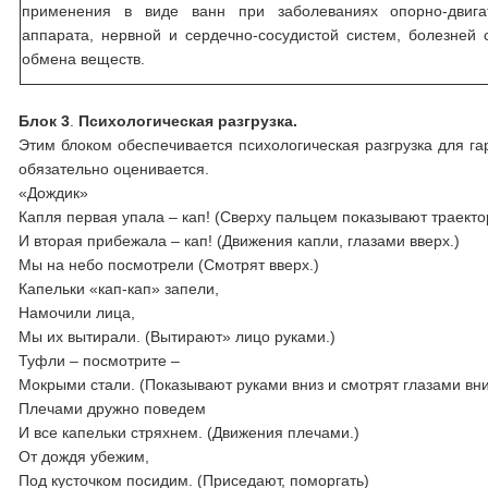
применения в виде ванн при заболеваниях опорно-двига
аппарата, нервной и сердечно-сосудистой систем, болезней с
обмена веществ.
Блок 3
.
Психологическая разгрузка.
Этим блоком обеспечивается психологическая разгрузка для га
обязательно оценивается.
«Дождик»
Капля первая упала – кап! (Сверху пальцем показывают траекто
И вторая прибежала – кап! (Движения капли, глазами вверх.)
Мы на небо посмотрели (Смотрят вверх.)
Капельки «кап-кап» запели,
Намочили лица,
Мы их вытирали. (Вытирают» лицо руками.)
Туфли – посмотрите –
Мокрыми стали. (Показывают руками вниз и смотрят глазами вни
Плечами дружно поведем
И все капельки стряхнем. (Движения плечами.)
От дождя убежим,
Под кусточком посидим. (Приседают, поморгать)