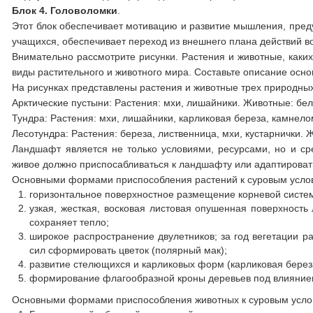
Блок 4.
Головоломки
.
Этот блок обеспечивает мотивацию и развитие мышления, пред
учащихся, обеспечивает переход из внешнего плана действий в
Внимательно рассмотрите рисунки. Растения и животные, каки
виды растительного и животного мира. Составьте описание ос
На рисунках представлены растения и животные трех природны
Арктические пустыни: Растения: мхи, лишайники. Животные: бе
Тундра: Растения: мхи, лишайники, карликовая береза, камнело
Лесотундра: Растения: береза, лиственница, мхи, кустарнички. 
Ландшафт является не только условиями, ресурсами, но и ср
живое должно приспосабливаться к ландшафту или адаптироват
Основными формами приспособления растений к суровым усло
горизонтальное поверхностное размещение корневой систем
узкая, жесткая, восковая листовая опушенная поверхность
сохраняет тепло;
широкое распространение двулетников; за год вегетации ра
сил сформировать цветок (полярный мак);
развитие стелющихся и карликовых форм (карликовая берез
формирование флагообразной кроны деревьев под влияние
Основными формами приспособления животных к суровым усло