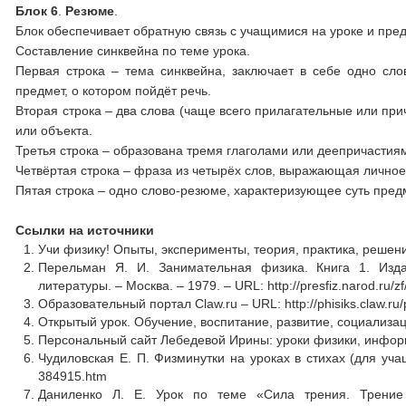
Блок 6
.
Резюме
.
Блок обеспечивает обратную связь с учащимися на уроке и пре
Составление синквейна по теме урока.
Первая строка – тема синквейна, заключает в себе одно сло
предмет, о котором пойдёт речь.
Вторая строка – два слова (чаще всего прилагательные или при
или объекта.
Третья строка – образована тремя глаголами или деепричасти
Четвёртая строка – фраза из четырёх слов, выражающая личное
Пятая строка – одно слово-резюме, характеризующее суть предм
Ссылки на источники
Учи физику! Опыты, эксперименты, теория, практика, решен
Перельман Я. И. Занимательная физика. Книга 1. Изда
литературы. – Москва. – 1979. – URL: http://presfiz.narod.ru/zf
Образовательный портал Claw.ru – URL: http://phisiks.claw.ru
Открытый урок. Обучение, воспитание, развитие, социализация.
Персональный сайт Лебедевой Ирины: уроки физики, информат
Чудиловская Е. П. Физминутки на уроках в стихах (для учащи
384915.htm
Даниленко Л. Е. Урок по теме «Сила трения. Трение