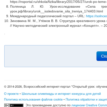
https://nsportal.ru/shkola/fizika/library/2017/05/27/urok-po-teme
Поляница Л. Ю. Урок-исследование «Сила трен
урок.рф/library/urok__issledovanie_sila_treniya_174403.html
Международный педагогический портал – URL:
https://soln
Зиновкина М. М., Утёмов В. В. Структура креативного урок
// Научно-методический электронный журнал «Концепт». – 2013
.
Ск
© 2014-2026, Всероссийский интернет-портал "Открытый урок: обучен
О проекте
•
Школьные олимпиады и интернет конкурсы для детей
Политика использования файлов cookie
•
Политика обработки и защи
Это произведение доступно по
лицензии Creative Comm