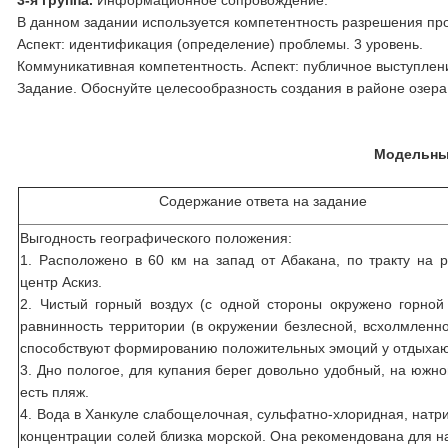
3-я группа.
Информационное сопровождение:
В данном задании используется компетентность разрешения пр
Аспект: идентификация (определение) проблемы. 3 уровень.
Коммуникативная компетентность. Аспект: публичное выступлени
Задание. Обоснуйте целесообразность создания в районе озера
Модельный
Содержание ответа на задание
Выгодность географического положения:
1. Расположено в 60 км на запад от Абакана, по тракту на 
центр Аскиз.
2. Чистый горный воздух (с одной стороны окружено горной 
равнинность территории (в окружении безлесной, всхолмленно
способствуют формированию положительных эмоций у отдыха
3. Дно пологое, для купания берег довольно удобный, на южно
есть пляж.
4. Вода в Ханкуле слабощелочная, сульфатно-хлоридная, натри
концентрации солей близка морской. Она рекомендована для н