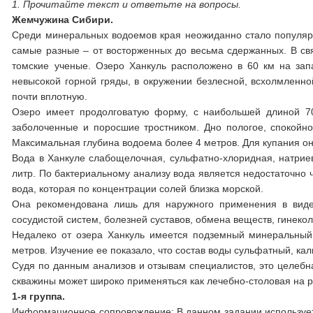
1. Прочитайте текст и ответьте на вопросы.
Жемчужина Сибири.
Среди минеральных водоемов края неожиданно стало популяр
самые разные – от восторженных до весьма сдержанных. В свя
томские ученые. Озеро Ханкуль расположено в 60 км на зап
невысокой горной гряды, в окружении безлесной, всхолмленной
почти вплотную.
Озеро имеет продолговатую форму, с наибольшей длиной 70
заболоченные и поросшие тростником. Дно пологое, спокойн
Максимальная глубина водоема более 4 метров. Для купания он
Вода в Ханкуле слабощелочная, сульфатно-хлоридная, натрие
литр. По бактериальному анализу вода является недостаточно ч
вода, которая по концентрации солей близка морской.
Она рекомендована лишь для наружного применения в виде 
сосудистой систем, болезней суставов, обмена веществ, гинеко
Недалеко от озера Ханкуль имеется подземный минеральный
метров. Изучение ее показало, что состав воды сульфатный, ка
Судя по данным анализов и отзывам специалистов, это целебн
скважины может широко применяться как лечебно-столовая на р
1-я группа.
Информационное сопровождение: В данном задании использует