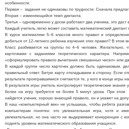
особенности:
Первая
–
задания не одинаковы по трудности. Сначала предлага
Вторая
–
изменяющийся темп диктанта.
Третья
–
одновременно у доски работают два ученика, это даст
Каждый учитель легко может составить математический диктант
В курсе математики 5
–
6 классов много правил и определени
добиться от 12-летнего ребенка изучения этих правил? В этом 
Класс разбивается на группы по 4
–
6 человек. Желательно, 
карточками с заданиями теоретического характера. Напри
«сформулировать правило вычитания смешанных чисел» или да
В каждой группе число карточек должно быть одинаковым, дел
правильный ответ. Битую карту откладываем в сторону. Если отв
результате проигравшимися считаются те, у кого в конце игры на
В результате игры учитель контролирует теоретические знания 
более на игру требуется не более 5 минут урока. При этом 
найдется ученик, хорошо знающий правило, он и укажет на доп
В наш «компьютерный век» не услышишь, чтобы ребята разгов
компьютерам понятен: это увлекательная игра, хотя и 
увлекательная, но она часто не выдерживает конкуренции с 
поднять уровень математического образования учащихся.