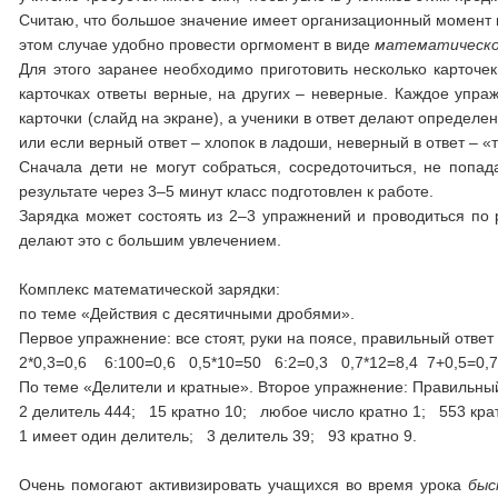
Считаю, что большое значение имеет организационный момент ка
этом случае удобно провести оргмомент в виде
математическо
Для этого заранее необходимо приготовить несколько карточ
карточках ответы верные, на других
–
неверные. Каждое упражн
карточки (слайд на экране), а ученики в ответ делают определе
или если верный ответ – хлопок в ладоши, неверный в ответ – «
Сначала дети не могут собраться, сосредоточиться, не попад
результате через 3
–
5 минут класс подготовлен к работе.
Зарядка может состоять из 2
–
3 упражнений и проводиться по 
делают это с большим увлечением.
Комплекс математической зарядки:
по теме «Действия с десятичными дробями».
Первое упражнение: все стоят, руки на поясе, правильный ответ
2*0,3=0,6 6:100=0,6 0,5*10=50 6:2=0,3 0,7*12=8,4 7+0,5=0,
По теме «Делители и кратные». Второе упражнение: Правильны
2 делитель 444; 15 кратно 10; любое число кратно 1; 553 кра
1 имеет один делитель; 3 делитель 39; 93 кратно 9.
Очень помогают активизировать учащихся во время урока
быс