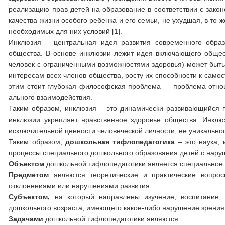
реализацию прав детей на образование в соответствии с зако
качества жизни особого ребенка и его семьи, не ухудшая, в то 
необходимых для них условий [1].
Инклюзия – центральная идея развития современного об­ра
общества. В основе инклюзии лежит идея включающего обществ
человек с ограничен­ными возможностями здоровья) может быт
интересам всех членов общества, росту их способности к самос
этим стоит глубокая философская проблема — проблема отно
ального взаимодействия.
Таким образом, инклюзия – это динамически развивающий­ся 
инклюзии укрепляет нравственное здоровье общества. Инклю
исключительной ценности чело­веческой личности, ее уникальнос
Таким образом,
дошкольная тифлопедагогика
– это наука,
процессы специального дошкольного образования детей с нару
Объектом
дошкольной тифлопедагогики является специальное
Предметом
являются теоретические и практические вопрос
отклонениями или нарушениями развития.
Субъектом,
на который направлены изучение, воспитание, 
дошкольного возраста, имеющего какое-либо нарушение зрения
Задачами
дошкольной тифлопедагогики являются: