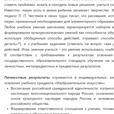
ставить проблемы, искать и находить новые решения; учиться с
Известно, какую роль в жизни ребенка занимает творчество. 
педагог П. П. Чистяков в своих тудах писал, что рисование, ес
науки, признанные необходимыми для элементарного образова
Любое учебное умение школьника характеризуется набором в
формирования культурологических умений как способности обу
используя обобщенные способы действий; отражают способн
делать»?), и с учебными задачами (отвечать на вопрос «как
действий. Итак, умение учиться – это умение использовать «на
В соответствии с требованиями к результатам освоения
государственного образовательного стандарта обучение на 
личностных, метапредметных и предметных результатов.
Личностные результаты
отражаются в индивидуальных, ка
освоения учебного предмета «Изобразительное искусство»:
Воспитание российской гражданской идентичности: патриоти
настоящее многонационального народа России; осознание 
основ культурного наследия народов России и человече
российского общества.
Формирование ответственного отношения к учению, готов
мотивации к обучению и познанию.