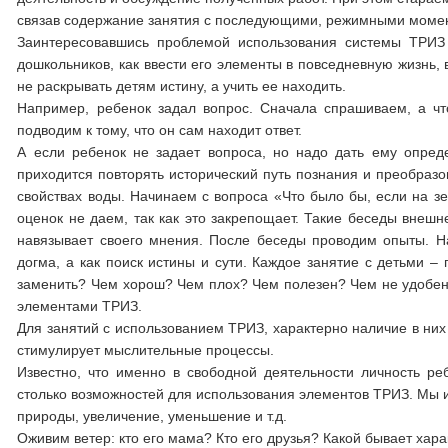
связав содержание занятия с последующими, режимными моме
Заинтересовавшись проблемой использования системы ТРИЗ 
дошкольников, как ввести его элементы в повседневную жизнь,
не раскрывать детям истину, а учить ее находить.
Например, ребенок задал вопрос. Сначала спрашиваем, а ч
подводим к тому, что он сам находит ответ.
А если ребенок не задает вопроса, но надо дать ему опред
приходится повторять исторический путь познания и преобразо
свойствах воды. Начинаем с вопроса «Что было бы, если на 
оценок не даем, так как это закрепощает. Такие беседы внешн
навязывает своего мнения. После беседы проводим опыты. На
догма, а как поиск истины и сути. Каждое занятие с детьми –
заменить? Чем хорош? Чем плох? Чем полезен? Чем не удобен? 
элементами ТРИЗ.
Для занятий с использованием ТРИЗ, характерно наличие в них 
стимулирует мыслительные процессы.
Известно, что именно в свободной деятельности личность ре
столько возможностей для использования элементов ТРИЗ. Мы 
природы, увеличение, уменьшение и т.д.
Оживим ветер: кто его мама? Кто его друзья? Какой бывает хара