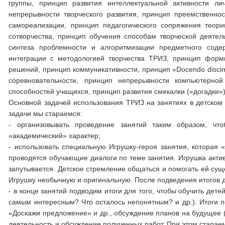
группы, принцип развития интеллектуальной активности ли
непрерывности творческого развития, принцип преемственнос
самореализации, принцип педагогического сопряжения теор
сотворчества, принцип обучения способам творческой деяте
синтеза проблемности и алгоритмизации предметного соде
интеграции с методологией творчества ТРИЗ, принцип фор
решений, принцип коммуникативности, принцип «Docendo discim
соревновательности, принцип непрерывности компьютерной
способностей учащихся, принцип развития смекалки («догадки») 
Основной задачей использования ТРИЗ на занятиях в детском 
задачи мы стараемся:
- организовывать проведение занятий таким образом, чт
«академический» характер;
- использовать специальную Игрушку-героя занятия, которая
проводятся обучающие диалоги по теме занятия. Игрушка актив
запутывается. Детское стремление общаться и помогать ей сущ
Игрушку необычную и оригинальную. После подведения итогов д
- в конце занятий подводим итоги для того, чтобы обучить де
самым интересным? Что осталось непонятным? и др.). Итоги 
«Доскажи предложение» и др., обсуждение планов на будущее («
деятельность и обсуждение полученных работ. При этом стараем