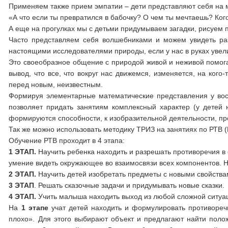
Применяем также прием эмпатии – дети представляют себя на 
«А что если ты превратился в бабочку? О чем ты мечтаешь? Кого
А еще на прогулках мы с детьми придумываем загадки, рисуем 
Часто представляем себя волшебниками и можем увидеть ра
настоящими исследователями природы, если у нас в руках увел
Это своеобразное общение с природой живой и неживой помог
вывод, что все, что вокруг нас движемся, изменяется, на кого
перед новым, неизвестным.
Формируя элементарные математические представления у восп
позволяет придать занятиям комплексный характер (у детей 
формируются способности, к изобразительной деятельности, пр
Так же можно использовать методику ТРИЗ на занятиях по РТВ 
Обучение РТВ проходит в 4 этапа:
1 ЭТАП.
Научить ребенка находить и разрешать противоречия в 
умение видеть окружающее во взаимосвязи всех компонентов. Н
2 ЭТАП.
Научить детей изобретать предметы с новыми свойствами
3 ЭТАП
. Решать сказочные задачи и придумывать новые сказки.
4 ЭТАП.
Учить малыша находить выход из любой сложной ситуа
На
1 этапе
учат детей находить и формулировать противоре
плохо». Для этого выбирают объект и предлагают найти полож