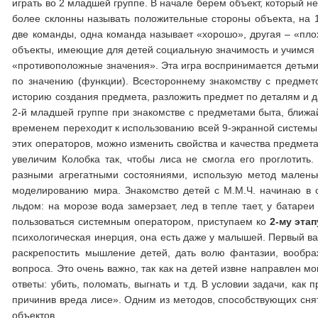
играть во 2 младшей группе. В начале берем объект, который 
более склонны называть положительные стороны объекта, на 1
две команды, одна команда называет «хорошо», другая – «плох
объекты, имеющие для детей социальную значимость и учимся 
«противоположные значения». Эта игра воспринимается детьми 
по значению (функции). Всестороннему знакомству с предмет
историю создания предмета, разложить предмет по деталям и д
2-й младшей группе при знакомстве с предметами быта, ближай
временем переходит к использованию всей 9-экранной системы.
этих операторов, можно изменить свойства и качества предмет
увеличим Колобка так, чтобы лиса не смогла его проглотить.
разными агрегатными состояниями, использую метод маленьк
моделированию мира. Знакомство детей с М.М.Ч. начинаю в с
льдом: на морозе вода замерзает, лед в тепле тает, у батареи
пользоваться системным оператором, приступаем ко
2-му этап
психологическая инерция, она есть даже у малышей. Первый вар
раскрепостить мышление детей, дать волю фантазии, вообр
вопроса. Это очень важно, так как на детей извне направлен
ответы: убить, поломать, выгнать и т.д. В условии задачи, как
причинив вреда лисе». Одним из методов, способствующих сня
объектов.