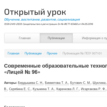
Открытый урок
Обучение, воспитание, развитие, социализация
ISSN 2410-2830. Свидетельство о регистрации Эл № ФС77-65466 от 04.05.2016
Главная
Публикации
Информация о п
Главная
/
Публикации
/
Прочее
/
Публикация № ПОУ 007101
Современные образовательные техноло
«Лицей № 96»
Авторы:
Бердышева С. Н.
,
Бикметова Т. А.
,
Бутович С. М.
,
Шуклина 
В.
,
Скрябина Е. С.
,
Кузьмина Т. А.
,
Карачкова Л. Г.
,
Исаргакова Р. Ф.