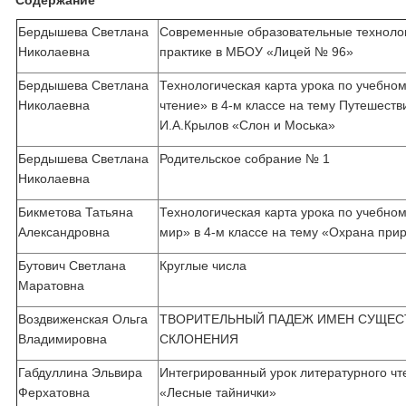
Содержание
Бердышева Светлана
Современные образовательные технолог
Николаевна
практике в МБОУ «Лицей № 96»
Бердышева Светлана
Технологическая карта урока по учебно
Николаевна
чтение» в 4-м классе на тему Путешестви
И.А.Крылов «Слон и Моська»
Бердышева Светлана
Родительское собрание № 1
Николаевна
Бикметова Татьяна
Технологическая карта урока по учебн
Александровна
мир» в 4-м классе на тему «Охрана при
Бутович Светлана
Круглые числа
Маратовна
Воздвиженская Ольга
ТВОРИТЕЛЬНЫЙ ПАДЕЖ ИМЕН СУЩЕС
Владимировна
СКЛОНЕНИЯ
Габдуллина Эльвира
Интегрированный урок литературного ч
Ферхатовна
«Лесные тайнички»