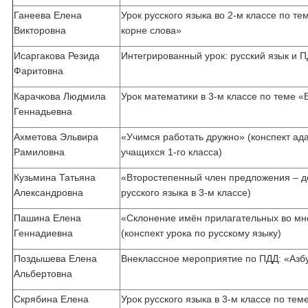
Ганеева Елена
Урок русского языка во 2-м классе по т
Викторовна
корне слова»
Исаргакова Резида
Интегрированный урок: русский язык и П
Фаритовна
Карачкова Людмила
Урок математики в 3-м классе по теме 
Геннадьевна
Ахметова Эльвира
«Учимся работать дружно» (конспект ад
Рамиловна
учащихся 1-го класса)
Кузьмина Татьяна
«Второстепенный член предложения – д
Александровна
русского языка в 3-м классе)
Пашина Елена
«Склонение имён прилагательных во мн
Геннадиевна
(конспект урока по русскому языку)
Поздышева Елена
Внеклассное мероприятие по ПДД: «Азб
Альбертовна
Скрябина Елена
Урок русского языка в 3-м классе по те